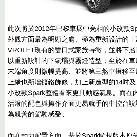
此次將於2012年巴黎車展中亮相的小改款Sp
外觀方面最為明顯之處、極為重新設計的車
VROLET現有的雙口式家族特徵，並將下
以重新設計的下氣壩與霧燈造型；至於在車
末端角度則微幅提高、並將第三煞車燈移至
上緣也新增鍍鉻飾條，加上新造型的14吋及
小改款Spark整體看來更具動感氣息。而
活潑的配色與操作介面更易就手的中控台設
為親善的駕駛感受。
而在動力配置方面，基於Spark歐規版本原先所搭