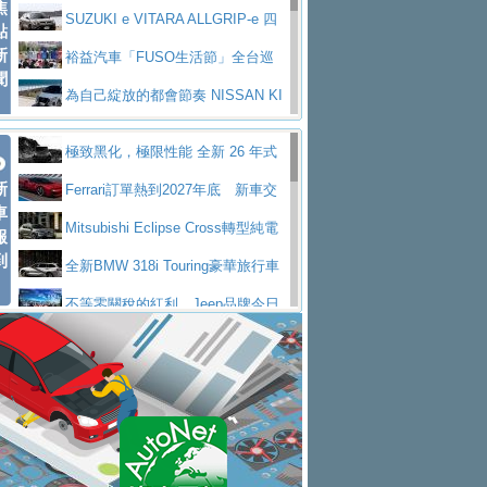
焦
V Prestige
SUZUKI e VITARA ALLGRIP-e 四
點
新
驅精神的純電新詮釋
裕益汽車「FUSO生活節」全台巡
聞
迴 結合生活體驗、交通安全與購車優惠
為自己綻放的都會節奏 NISSAN KI
CKS SAKURA
為品味獨具層峰買家打造的頂級座
極致黑化，極限性能 全新 26 年式
駕，MAZDA CX-90 33T AWD Premium Ca
安心舒適旅游的好夥伴 MG HS PH
新
DEFENDER OCTA BLACK 限量登台
Ferrari訂單熱到2027年底 新車交
ptain Seat
EV
許自己和家人一部舒適安全又高科
車
付至少得等一年以上
Mitsubishi Eclipse Cross轉型純電
報
技的座駕! Ford Territory中型油電休旅
後疫情時代最安全高效重型卡車FU
到
休旅 87kWh電池續航超過600公里
全新BMW 318i Touring豪華旅行車
SO Super Great今日在台登場，結合先進安
中部車業老字號佳樂汽車取得Stella
全台限量200台 進化現型
不等零關稅的紅利，Jeep品牌今日
全輔助科技
ntis四品牌經銷權，全新多品牌旗艦展示中
屏東特搜大隊再添新利器 SITRAK
起展開首批車交車
Volvo EX60 即將叩關，靜肅性、底
心開幕啟用
救助器材車
買氣不衰、SUZUKI經銷商勇於開啟
盤與數位介面搶先揭露
Audi Q9 將於 2026 年底上市 旗艦
全新大店，新北都鈴木占地500坪土城旗艦
2025第七屆ISUZU運轉職人挑戰賽
大型 SUV 鎖定七人座豪華市場
BMW攜手漫威電影【蜘蛛人：重生
展示中心開幕
熱血登場 展現極致車技與專業職人精神
H2GP世界總決賽圓滿落幕 台灣團
日】
Skoda 發表全新 Peaq 內裝：七人
隊表現精彩
淨零減碳指標性應用 純電動水泥預