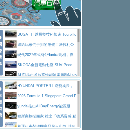
座純電旗艦 SUV，行李廂最大可達 935 公
全新純電 Mercedes-Benz C 400 4
拌車
消防車除了滅火裝備還需要什麼？
升
MATIC Electric 登場
奢華與科技大躍進，MAZDA全新3
一探SITRAK “準” 消防車的究竟
大益金龍初試啼聲，汽柴油5噸貨車
代CX-5全方位進化提前亮相並展開預售94.9
馬自達公布 2027 年式 MX-5 更
不是對手
正宗年鑑2025年全球自動車年鑑1月
萬起
新，新增 Yakudo 特別版
Skoda Peaq 發表全新電動動力系
BUGATTI 以模擬技術加速 Tourbillo
下旬問世！
2024第六屆ISUZU運轉職人挑戰賽
統 最長續航逾 640 公里、支援雙向供電
BMW M2 首度導入 xDrive 四驅，
國
n 動態開發
還給玩家們手排的感覺！法拉利公
首度前進南台灣熱烈開戰
豪華電能休旅新星 Audi Q4 Sportba
際
美國與瑞士需求成關鍵推手
The all-new T-Roc 魅力 自成焦點
布12Cilidri Manaule手排超跑產品細節
現代2027年式8代Elantra亮相，換
新
ck 55 e-tron S line
Scania Taiwan 逆風而行，加深力
Maserati GT2 Stradale「Tribute to
車
裝更銳利的造型、更先進的資訊娛樂系統及
SKODA全新電動七座 SUV Peaq
道投資布局
MC12」全球首度亮相
迎接 RANGE ROVER 品牌家族第
更高效的動力
問世，擁有品牌史上最寬敞且豪華的座艙
AUDI推出首款高性能油電超跑Nuvo
五位成員 全新 RANGE ROVER GT 預告登
造型華麗時尚、科技座艙再進化，P
lari，0到100公里加速2.6秒、極速350公里
百年三叉戟傳奇再啟程 Maserati 重
HYUNDAI PORTER II逆勢成長，
場
eugeot 208小改款發表上市94.8萬起
突然滿天都是小星星！ 台灣賓士突
車
／小時
返 1000 Miglia 傳承競速榮耀
法拉利首款純電跑車Luce亮相，最
勇奪中型貨車銷售冠軍
2026 Formula 1 Singapore Grand P
壇
襲式宣告全新 GLB 第四季上市即日起接單1
台灣僅此一台 ! ROYAL ENFIELD
大馬力超過1000匹並具備530公里最大續航
小車大空間、座艙科技更先進，SK
rix 新加坡大獎賽 Audi 極速之旅開放報名
yundai推出AllDayEnergy能源服
動
98萬起
SHOTGUN 650 x ROUGH CRAFTS 限量特
態
里程
ODA發表全新純電跨界休旅Eipq祭平民化車
賓士AMG.EA專屬平台首作，Merc
務 讓電動車化身行動儲能系統
福斯商旅挺頭家 推出「德系質感 精
仕版29日開放搶購
價89萬起
edes-AMG 全新GT 4-Door Coupe全球首發
福斯推出首款GTI純電性能掀背ID.
算圓夢」專案
和運租車榮獲國家品牌玉山獎 以智