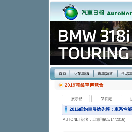
首頁
商業車誌
賞車頻道
全球
2019商業車博覽會
展示點
保養廠
2016紐約車展搶先報：車系性能二當
AUTONET記者：邱志翔(03/14/2016)