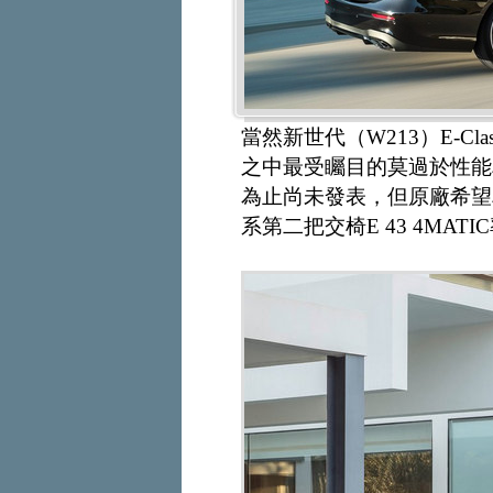
當然新世代（W213）E-C
之中最受矚目的莫過於性能車型
為止尚未發表，但原廠希望車
系第二把交椅E 43 4MAT