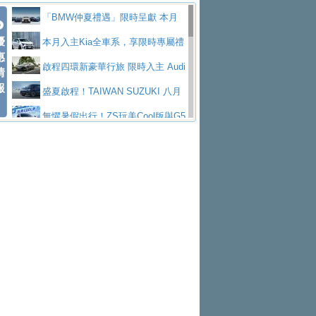
Polo GTI，擁有226匹馬力和零百加速 6.8
Jaguar 公布四門 GT車款正式車名
慧移動與綠能創新
父親節霸氣獻禮！PGO 威力125 最
「BMW仲夏禮遇」限時呈獻 本月
秒的實力
為JAGUAR TYPE 01
終於跟上進度，LEXUS發表首款三
優
低入手價 $60,900 起 省油ｘ安全ｘ大空間
Toyota歐洲純電車銷量翻倍 2026
入主即享尊榮豪華五星假期 多元優購方案
本月入主Kia全車系，享限時專屬禮
惠
排六座純電旗艦休旅 TZ
有錢也買不到的Golf R！福斯打造
陪爸爸輕鬆
上半年成長113％
NISSAN X-TRAIL 上市首月銷量
同步實施
遇
啟程四環新豪華行旅 限時入主 Audi
情
報
全新Golf R 24h賽車將挑戰紐柏林24小時耐
SKODA公布全新小型純電跨界休旅
躋身同級前3名
Subaru推動燃油、油電與純電車混
A6 旗艦陣容 低月付5,888元起及3 年乙式險
盛夏啟程！TAIWAN SUZUKI 八月
久賽
Epiq內裝設計，預計5月19日全球首發
福斯全新 ID. Polo 起跳價約台幣94
線生產 以彈性製造應對市場變化
XFORCE攜手臺南祀典大天后宮 試
購置金
禮遇全面升級
無懼暑假出行！ZS玩美Cool版與G5
萬，續航里程可達到455公里附氣動式按摩
福斯宣布Golf與T-Roc推出Full Hybri
乘就送限量「幸福駕到」過爐御守
Volvo Trucks 承諾成為高科技供應
0 PLUS酷涼特仕版升級通風座椅
Ford天外飛來禮 Territory旗艦響宴
座椅
d全油電複合動力車型，預計於今年第四季
KIA米蘭設計周展出Vision Meta Tu
鏈的可靠夥伴
格上租車暑期享8% LINE POINTS
三件組 再享0利率 入主再抽美國雙人來回機
Forester油電版上市週年保固升級
上市
rismo概念車並公布所有相關資訊，未來將
BMW 旗艦房車7系列中期改款，外
回饋 再抽黑鑰匙尊榮禮遇
匠心淬鍊展現世代躍進 ALL-NEW
票
父親節再享SUBARU爸氣豪禮
PEUGEOT、CITROEN「EN ROU
是命名為EV8
觀煥然一新、內裝科技與電動車續航里程大
借「東風」之力，HONDA推出中國
MAZDA CX-5 延長保固禮遇限時實施
魅力 自成焦點 胡宇威擔任 The all-
TE！La Vie en Route｜法式日常，即刻啟
全能ZS翻玩新視界！全新27年式換
幅升級
製造日本重新貼牌全新4代Insight純電動休
現代汽車發表全新電動跨界休旅Ioni
new T-Roc 品牌大使 攜手Volkswagen展現
Skoda Motorsport 125 週年 全台 R
程」 全車系享 5 年
裝曜黑風格套件 含舊換新60萬內輕鬆入手
暑假購車趁現在！ PGO 全車系一
旅
q 3，科幻風格的造型具備335公里最大續航
不被定義的
S Roadshow 熱血啟動
Nissan力拚縮短新車開發週期 導
日限定賞車會 指定車款送3,000元加油卡
特斯拉掀充電價格戰 EVOASIS推
里程
入AI、借鏡中國車廠求生
全台最速充電樁降臨桃園！ 華城電
訂閱制假日最低5.25元會員優惠
Honda Motorcycle攜手築間餐飲集
能首座640kW極速充電站正式啟用
BMW iX3投產9個月突破5萬輛 匈
團「燒肉Smile」跨界合作
出國、國旅都能用！iRent前進桃園