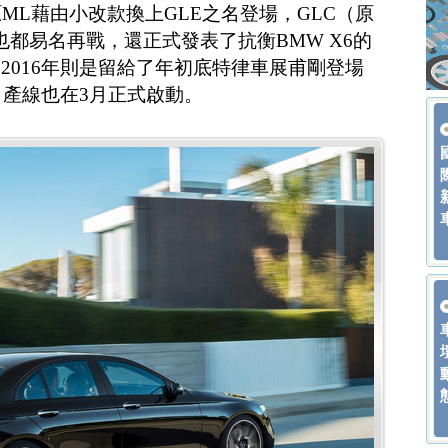
ML藉由小改款換上GLE之名登場，GLC（原
）也都易名再戰，還正式發表了抗衡BMW X6的
然而2016年則是留給了年初底特律車展甫剛登場
s，產線也在3月正式啟動。