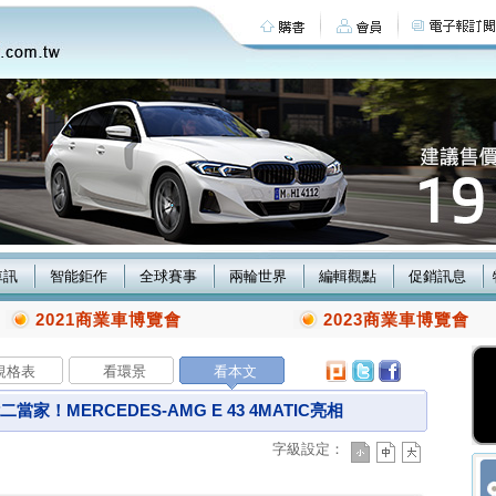
車訊
智能鉅作
全球賽事
兩輪世界
編輯觀點
促銷訊息
2021商業車博覽會
2023商業車博覽會
規格表
看環景
看本文
家！MERCEDES-AMG E 43 4MATIC亮相
字級設定：