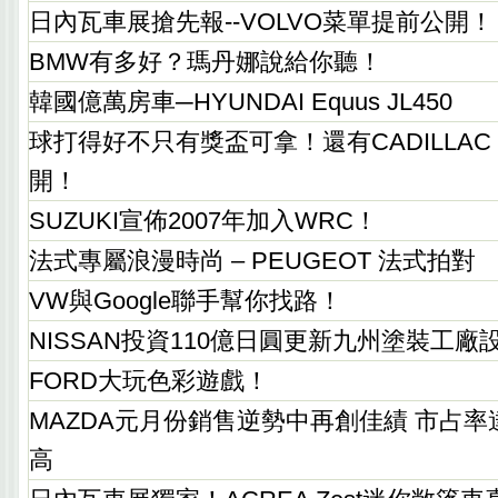
日內瓦車展搶先報--VOLVO菜單提前公開！
BMW有多好？瑪丹娜說給你聽！
韓國億萬房車─HYUNDAI Equus JL450
球打得好不只有獎盃可拿！還有CADILLAC E
開！
SUZUKI宣佈2007年加入WRC！
法式專屬浪漫時尚 – PEUGEOT 法式拍對
VW與Google聯手幫你找路！
NISSAN投資110億日圓更新九州塗裝工廠
FORD大玩色彩遊戲！
MAZDA元月份銷售逆勢中再創佳績 市占率達
高