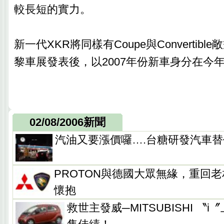
較長短的實力。
新一代XKR將同樣有Coupe與Convertib
黎車展發表後，以2007年份新車身分在今
02/08/2006新聞
汽油又要漲價囉….台糖研發汽車
PROTON與德國大眾無緣，重回老相好
懷抱
救世主發威─MITSUBISHI 〝