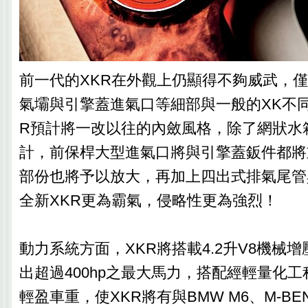
前一代的XKR在外觀上仍顯得不夠威武，
氣壩與引擎蓋進氣口等細部與一般的XK不同
R預計將一改以往的內斂風格，除了網狀水
計，前保桿大型進氣口將與引擎蓋鈑件都將
部份也將予以放大，再加上四出式排氣尾管
全新XKR更為霸氣，侵略性更為強烈！
動力系統方面，XKR將搭載4.2升V8機械
出超過400hp之最大馬力，搭配經輕量化工程
輕盈車重，使XKR將有與BMW M6、M-BENZ 