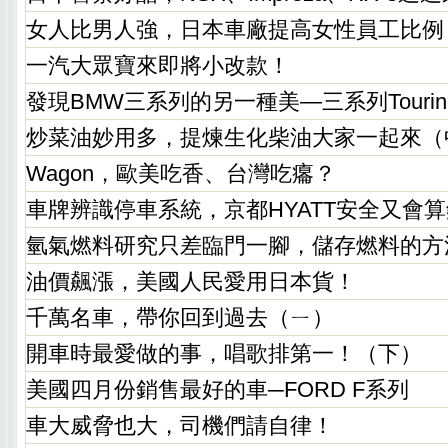
女人比男人強，日本車廠提高女性員工比例
一汽大眾寶來即將小改款！
發現BMW三系列的另一種美—三系列Touring
炒菜油妙用多，提煉生化柴油大家一起來（
Wagon，歐美吃香、台灣吃癟？
車牌辨識停車系統，京都HYATT安全又會算
氫氣燃料研究只差臨門一腳，儲存燃料的方
油價飆漲，美國人民愛用日本貨！
千萬名車，帶你回到過去（ㄧ）
開車時最愛做的事，唱歌排第一！（下）
美國四月份銷售最好的車─FORD F系列
車大威脅也大，司機們請自律！