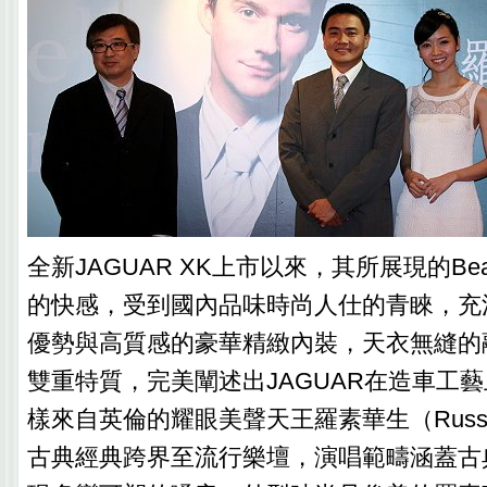
全新JAGUAR XK上市以來，其所展現的Beautif
的快感，受到國內品味時尚人仕的青睞，充
優勢與高質感的豪華精緻內裝，天衣無縫的
雙重特質，完美闡述出JAGUAR在造車工
樣來自英倫的耀眼美聲天王羅素華生（Russell
古典經典跨界至流行樂壇，演唱範疇涵蓋古