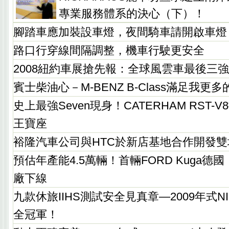
專業服務體系的決心（下）！
腳踏車應加裝設車燈，夜間騎車請開啟車燈
路口行穿線間隔調整，機車行駛更安全
2008紐約車展搶先報：全球風雲車最後三
賓士柴油心－M-BENZ B-Class滿足我更
史上最強Seven現身！CATERHAM RST-V
王寶座
裕隆汽車公司與HTC於新店基地合作開發
預估年產能4.5萬輛！首輛FORD Kuga德國〝S
廠下線
九款休旅IIHS測試安全見真章—2009年式NISS
全冠軍！