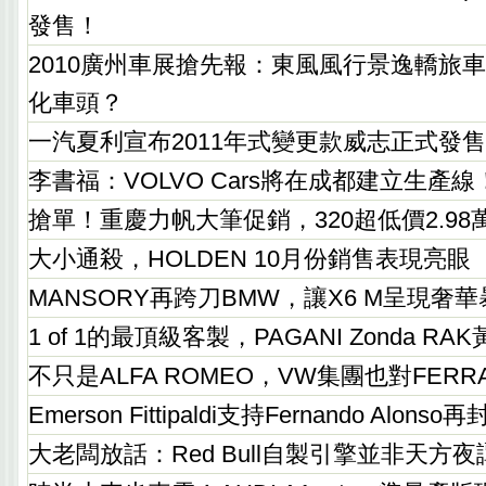
發售！
2010廣州車展搶先報：東風風行景逸轎旅車，
化車頭？
一汽夏利宣布2011年式變更款威志正式發
李書福：VOLVO Cars將在成都建立生產線
搶單！重慶力帆大筆促銷，320超低價2.9
大小通殺，HOLDEN 10月份銷售表現亮眼
MANSORY再跨刀BMW，讓X6 M呈現奢
1 of 1的最頂級客製，PAGANI Zonda R
不只是ALFA ROMEO，VW集團也對FERR
Emerson Fittipaldi支持Fernando Alonso
大老闆放話：Red Bull自製引擎並非天方夜