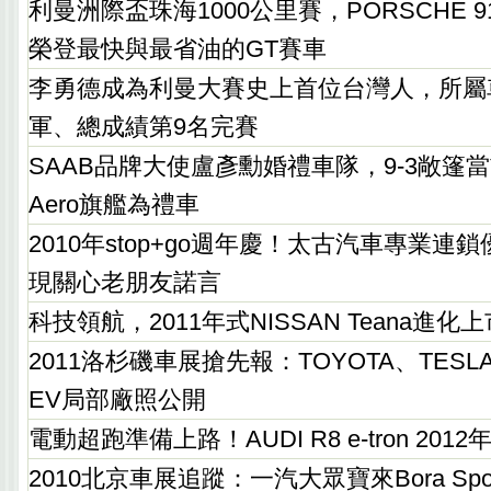
利曼洲際盃珠海1000公里賽，PORSCHE 911 G
榮登最快與最省油的GT賽車
李勇德成為利曼大賽史上首位台灣人，所屬
軍、總成績第9名完賽
SAAB品牌大使盧彥勳婚禮車隊，9-3敞篷當前導
Aero旗艦為禮車
2010年stop+go週年慶！太古汽車專業
現關心老朋友諾言
科技領航，2011年式NISSAN Teana進化上
2011洛杉磯車展搶先報：TOYOTA、TESL
EV局部廠照公開
電動超跑準備上路！AUDI R8 e-tron 20
2010北京車展追蹤：一汽大眾寶來Bora Spor