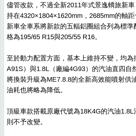
儘管改款，不過全新2011年式景逸轎旅新
持在4320×1804×1620mm，2685mm
新車全車系將新款的五輻鋁圈組合列為標準
格為195/65 R15與205/55 R16。
至於動力配置方面，基本上維持不變，均為排氣
A91S）與1.8L（廠編4G93）的汽油直四
將換裝升級為ME7.8.8的全新高效能噴射
油耗也將略為降低。
頂級車款搭載原廠代號為18K4G的汽油1.8
則不予改變。