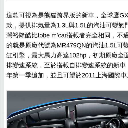
這款可視為是熊貓跨界版的新車，全球鷹GX
款，提供排氣量為1.3L與1.5L的汽油可變
灣裕隆酷比tobe m’car搭載者完全相同，
的就是原廠代號為MR479QN的汽油1.5L
缸引擎，最大馬力高達102hp，初期原廠全
排變速系統，至於搭載自排變速系統的新車
年第一季追加，並且可望於2011上海國際