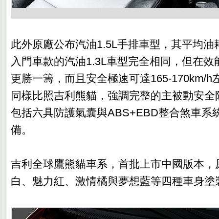
此外原廠公布汽油1.5L手排車型，其平均油耗為
入門車款的汽油1.3L車型完全相同，但在
更勝一籌，而且安全極速可達165-170km/
同樣比照吉利熊貓，強調完整的主被動安全
包括六具防護氣囊與ABS+EBD整合煞車系
備。
吉利全球鷹熊貓車系，首批上市中國版本，
白、魅力紅、激情橘與夢想藍等四種車身塗