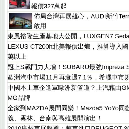
報價327萬起
佈局台灣再展雄心，AUDI新竹Term
啟用
東風裕隆生產基地大公開，LUXGEN7 Se
LEXUS CT200h北美報價出爐，推算導入
萬以上
冠上S戰鬥力大增！SUBARU最強Impreza 
歐洲汽車市場11月再衰退7.1％，希臘車市
中國本土車企進軍歐洲新管道？上汽藉由G
MG品牌
全家到MAZDA展間同樂！Mazda5 YoY
義、雲林、台南與高雄展開演出！
2010廣州車展報導：整車進口PEUGEOT 