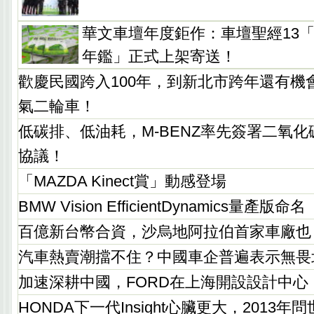
華文車壇年度鉅作：車壇聖經13「
年鑑」正式上架寄送！
歡慶民國跨入100年，到新北市跨年還有機會得到
氣二輪車！
低碳排、低油耗，M-BENZ率先簽署二氧
協議！
「MAZDA Kinect賞」動感登場
BMW Vision EfficientDynamics量產版
百億新台幣合資，沙烏地阿拉伯首家車廠也
汽車熱賣潮擋不住？中國車企普遍表示無畏
加速深耕中國，FORD在上海開設設計中心
HONDA下一代Insight心臟更大，2013年問世與