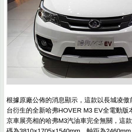
根據原廠公佈的消息顯示，這款以長城凌傲
台衍生的全新哈弗HOVER M3 EV全電動
京車展亮相的哈弗M3汽油車完全無關，這
碼為3810×1705×1540mm，軸距為246