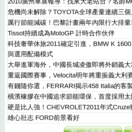
2010廣州車展報導：找來大老站台？名爵M
危機尚未解除？TOYOTA全球產量連續三
厲行節能減碳！巴黎計畫兩年內限行大排量
Tissot持續成為MotoGP 計時合作伙伴
科技奢華休旅2011確定引進，BMW K 160
與選用配備模式
大舉進軍海外，中國長城凌傲即將外銷義大
重返國際賽事，Velocita明年將重振義大利
有錢隨你選，FERRARI揭示458 Italia的
橫濱橡膠在中國追求節能環保，首度採用太
硬是比人強！CHEVROLET2011年式Cruze
雄心壯志 FORD前景看好