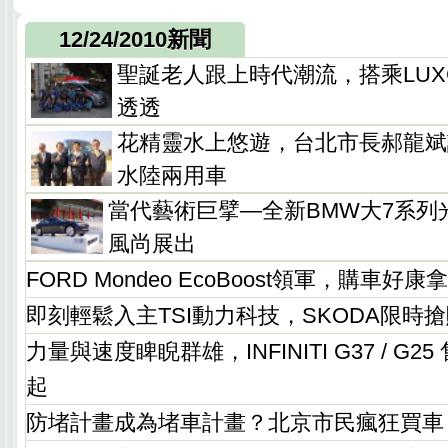
12/24/2010新聞
聖誕老人跟上時代潮流，搭乘LUXG
透透
花精靈水上悠遊，台北市長郝龍斌試乘
水陸兩用車
當代藝術巨擘—全新BMW大7系列
風尚展出
FORD Mondeo EcoBoost領軍，購車好康
即刻輕鬆入主TSI動力科技，SKODA限時
力量與速度睥睨群雄，INFINITI G37 / G25 
起
防堵計畫成為堵車計畫？北京市民瘋狂買車