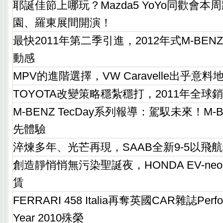
耶誕佳節上哪玩？Mazda5 YoYo同歡會本周
園、羅東展間開演！
最快2011年第二季引進，2012年式M-BENZ 
動感
MPV的進階選擇，VW Caravelle出乎意
TOYOTA改變策略穩紮穩打，2011年全球
M-BENZ TecDay系列報導：駕馭未來！M-BEN
先體驗
淬煉多年、光芒再現，SAAB全新9-5以飛
創造靜悄悄無污染聖誕夜，HONDA EV-neo 
賃
FERRARI 458 Italia再奪英國CAR雜誌Perform
Year 2010殊榮