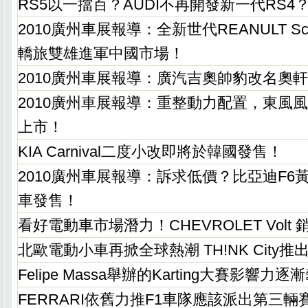
RS5以一擋百？AUDI不再開發新一代RS4
2010廣州車展報導：全新世代REANULT Sc
轎旅雙雄進軍中國市場！
2010廣州車展報導：廣汽吉奧帥豹改名奧軒
2010廣州車展報導：重整動力配置，東風
上市！
KIA Carnival二度小改即將於韓國發售！
2010廣州車展報導：訴求低價？比亞迪F6黃金
車發售！
看好電動車市場潛力！CHEVROLET Volt
北歐電動小車再掀全球熱潮 TH!NK City推
Felipe Massa舉辦的Karting大賽影響力逐
FERRARI依舊力推F1車隊應該派出第三輛