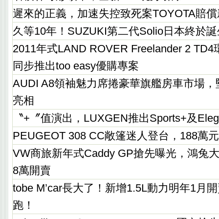
遲來的正義，加速失控致死案TOYOTA賠償
久等10年！SUZUKI第二代Solio日本終於
2011年式LAND ROVER Freelander 2
同步推出too easy優購專案
AUDI A8領袖魅力席捲豪華旗艦房車市場
亮相
〝+〞值演出，LUXGEN推出Sports+及Ele
PEUGEOT 308 CC敞篷迷人登台，188
VW商旅新年式Caddy GP搶先曝光，鴻兔大
8萬開賣
tobe M’car長大了！新增1.5L動力明年1
跑！