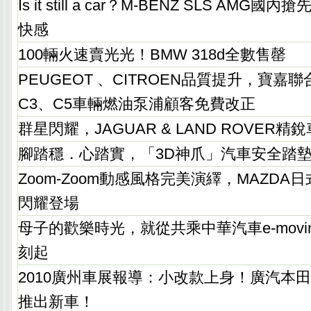
Is it still a car？M-BENZ SLS AM
快感
100輛火速賣光光！BMW 318d全數售罄
PEUGEOT 、CITROEN品質提升，寶嘉聯
C3、C5車輛燃油泵浦顧客免費改正
群星閃耀，JAGUAR & LAND ROVER精
腳踏穩．心踏實，「3D神爪」汽車安全踏
Zoom-Zoom動感風格完美演繹，MAZD
閃耀登場
母子的歡樂時光，就從共乘中華汽車e-movi
刻起
2010廣州車展報導：小改款上身！廣汽本
推出新車！