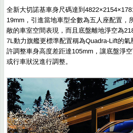
全新大切諾基車身尺碼達到4822×2154×17
19mm，引進當地車型全數為五人座配置，
敞的車室空間表現，而且底盤離地淨空為218
7L動力旗艦更標準配置稱為Quadra-Lift
許調整車身高度差距達105mm，讓底盤淨
或行車狀況進行調整。