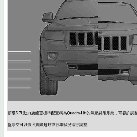
頂級5.7L動力旗艦更標準配置稱為Quadra-Lift的氣壓懸吊系統，可容許
盤淨空可以依照實際越野或行車狀況進行調整。