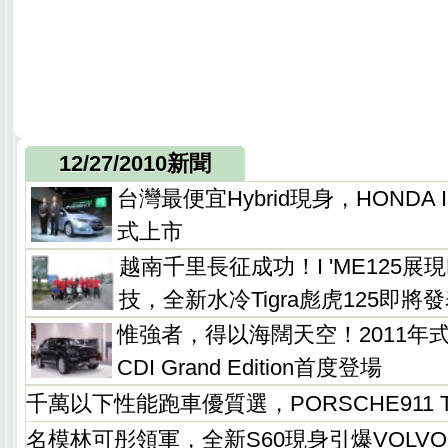
12/27/2010新聞
台灣最便宜Hybrid現身，HONDA Ins
式上市
越南千里長征成功！I 'ME125展
技，全新水冷Tigra彪虎125即將
惟強者，得以海闊天空！2011年式M-
CDI Grand Edition首度登場
千萬以下性能跑車優質選，PORSCHE911 T
名模林可彤領軍，全新S60現身引爆VOLV