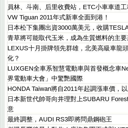
員林、斗南、后里收費站，ETC小車車道工
VW Tiguan 2011年式新車全面到港！
日本松下集團出資3000萬美元，收購TESL
青草將可能取代玉米，成為生質燃料的主要
LEXUS十月掛牌領先群雄，北美高級車龍
化？
LUXGEN全車系智慧電動車與首發概念車Ne
界電動車大會」中驚艷國際
HONDA Taiwan將自2011年起調漲車價
日本新世代帥哥向井理對上SUBARU Fores
意
最終調整，AUDI RS3即將問鼎鋼砲王