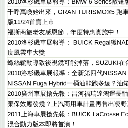
2010洛杉磯車展報導：BMW 6-Series敞
千呼萬喚始出來，GRAN TURISMO®5 跑
版11/24首賣上市
福斯商旅老友感恩節，年度特惠實施中！
2010洛杉磯車展報導： BUICK Regal獲NADA
度風雲車大獎
螺絲鬆動導致後視鏡可能掉落，SUZUKI在台
2010洛杉磯車展報導：全新第四代NISSAN 
NISSAN Fuga Hybrid一桶油能跑多遠？油
2010廣州車展搶先報：昌河福瑞達鴻運長
棄保效應發燒？上汽商用車計畫再售出凌野
2011上海車展搶先報：BUICK LaCrosse E
混合動力版本即將首演！