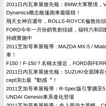
2011日內瓦車展搶先報：BMW大軍壓境，Visio
Dynamics概念敞篷跑車最吸睛！
飛天女神百週年，ROLLS-ROYCE倫敦街
FORD今年一月份銷售創佳績，福特六和回
持續實施中
2011芝加哥車展報導 : MAZDA MX-5 / M
車！
F150！F-150？名稱太接近，FORD與FER
2011日內瓦車展搶先報：SUZUKI全面陣容公開，
cept演出最〝動感〞！
2011芝加哥車展報導：R-Spec版引擎擴至5.
UNDAI Genesis車系進化登場
2011芝加哥車展報導：史上最強大黃蜂，CHE