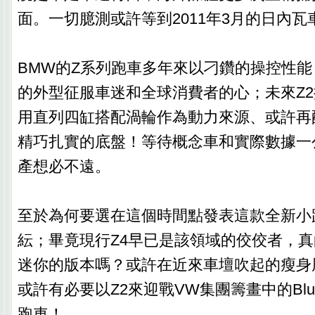
面。一切臆測或許等到2011年3月的日內
BMW的Z系列跑車多年來以刁鑽的操控性
的外型征服車迷和全球消費者的心；未來Z
用直列四缸搭配渦輪作為動力來源、或許再配上品
精巧扎實的底盤！等待概念車和實際數據一
產想必不遠。
至於為何要選在這個時間點發表這款全新小
紜；畢竟現行Z4早已是該領域的佼佼者，
迷你的版本嗎？或許在近來車壇吹起的瘦身
或許有必要以Z2來迎戰VW集團籌畫中的Blue
跑車！