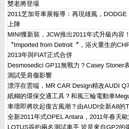
雙老將登場
2011芝加哥車展報導：再現雄風，DODGE
上陣
MINI獲新裝，JCW推出2011年式升級內容
〝Imported from Detroit〞，浴火重生的
2013年與FIAT正式合併
Desmosedici GP11無戰力？Casey Stoner表示
測試受肩傷影響
漂浮在雲端，MR CAR Design精改AUDI Q
紙糊的環保交通工具？和風三輪電動車Megu
車壇即將吹起復古風潮？由AUDI全新A8的
全新2011年式OPEL Antara，2011年春
LOTUS簽約兩名測試車手 皆是來自GP2的