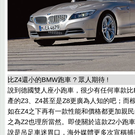
比Z4還小的BMW跑車 ? 眾人期待 !
說到德國雙人座小跑車，很少有任何車款比
產的Z3、Z4甚至是Z8更廣為人知的吧；而
如在Z4之下再有一款性能和價格都更加親
之為Z2也理所當然。即使關於這款Z2小跑
說是吊足車迷胃口，海外媒體更多次宣稱捕