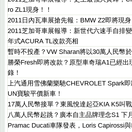
ro ZL1現身！！
2011日內瓦車展搶先報：BMW Z2即將現
2011芝加哥車展報導：新世代六速手自排變
年式ACURA TL改款亮相
暫時不投產？VW Sharan將以30萬人民幣
勝榮Fresh即將改款？原型車奇瑞A1已經
錄！
上汽通用雪佛蘭樂馳CHEVROLET Spark
UN寶駿平價新車！
17萬人民幣接單？東風悅達起亞KIA K5叫
八萬人民幣起跳？廣本自主品牌理念S1 下
Pramac Ducati車隊發表，Loris Capirossi與R