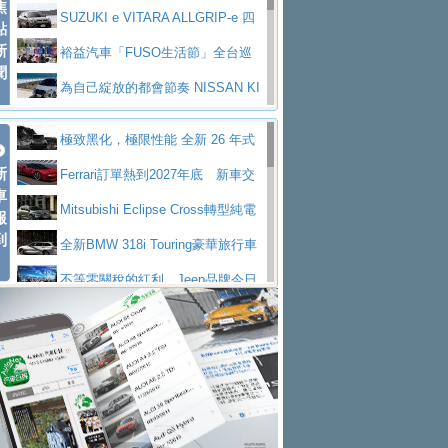
焦
V Prestige
SUZUKI e VITARA ALLGRIP-e 四
點
新
驅精神的純電新詮釋
裕益汽車「FUSO生活節」全台巡
聞
迴 結合生活體驗、交通安全與購車優惠
為自己綻放的都會節奏 NISSAN KI
CKS SAKURA
為品味獨具層峰買家打造的頂級座
極致黑化，極限性能 全新 26 年式
駕，MAZDA CX-90 33T AWD Premium Ca
安心舒適旅游的好夥伴 MG HS PH
新
DEFENDER OCTA BLACK 限量登台
Ferrari訂單熱到2027年底 新車交
ptain Seat
EV
許自己和家人一部舒適安全又高科
車
付至少得等一年以上
Mitsubishi Eclipse Cross轉型純電
報
技的座駕! Ford Territory中型油電休旅
後疫情時代最安全高效重型卡車FU
到
休旅 87kWh電池續航超過600公里
全新BMW 318i Touring豪華旅行車
SO Super Great今日在台登場，結合先進安
中部車業老字號佳樂汽車取得Stella
全台限量200台 進化現型
不等零關稅的紅利，Jeep品牌今日
全輔助科技
ntis四品牌經銷權，全新多品牌旗艦展示中
屏東特搜大隊再添新利器 SITRAK
起展開首批車交車
Volvo EX60 即將叩關，靜肅性、底
心開幕啟用
救助器材車
買氣不衰、SUZUKI經銷商勇於開啟
盤與數位介面搶先揭露
Audi Q9 將於 2026 年底上市 旗艦
全新大店，新北都鈴木占地500坪土城旗艦
2025第七屆ISUZU運轉職人挑戰賽
大型 SUV 鎖定七人座豪華市場
BMW攜手漫威電影【蜘蛛人：重生
展示中心開幕
熱血登場 展現極致車技與專業職人精神
H2GP世界總決賽圓滿落幕 台灣團
日】
Skoda 發表全新 Peaq 內裝：七人
隊表現精彩
淨零減碳指標性應用 純電動水泥預