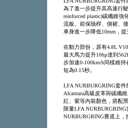
LFA NURBURGRING
為了進一步提升其高速行駛時的下
reinforced plast
流板、前保險桿、側裙、
車身進一步降低10mm，
在動力部份，原有4.8L 
最大馬力提升10hp達到5
步加速0-100km/h同樣
短為0.15秒。
LFA NURBURGRIN
Alcantara高級皮革
紅、紫等內裝顏色，搭配
限量LFA NURBURGR
NURBURGRING賽道