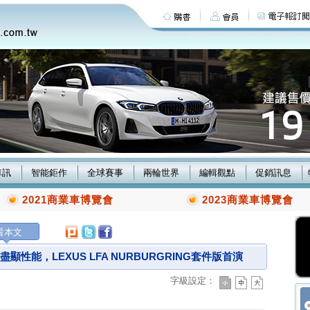
車訊
智能鉅作
全球賽事
兩輪世界
編輯觀點
促銷訊息
2021商業車博覽會
2023商業車博覽會
看本文
顯性能，LEXUS LFA NURBURGRING套件版首演
字級設定：