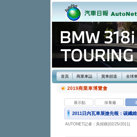
首頁
商業車誌
賞車頻道
全球
2019商業車博覽會
展示點
保養廠
2011日內瓦車展搶先報：碳纖維盡
AUTONET記者：吳煌棋(02/25/2011)