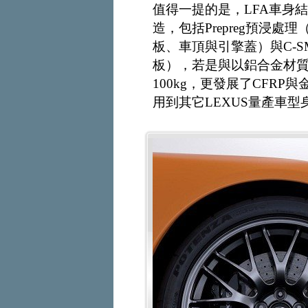
值得一提的是，LFA車身結
造，包括Prepreg預浸
板、車頂與引擎蓋）與C-
板），若是與以鋁合金材
100kg，更發展了CFR
用到其它LEXUS量產車型