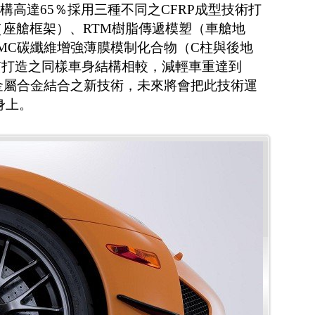
構高達65％採用三種不同之CFRP成型技術打
處理（座艙框架）、RTM樹脂傳遞模塑（車艙地
SMC碳纖維增強薄膜模制化合物（C柱與後地
質打造之同樣車身結構相較，減輕車重達到
P與金屬合金結合之新技術，未來將會把此技術運
身上。