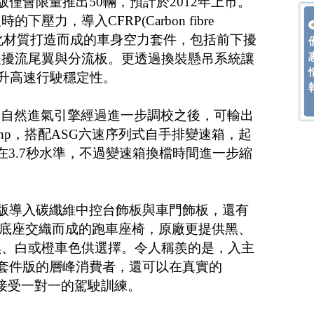
套件版僅會限量推出50輛，預計於2012年上市。
壓力，導入CFRP(Carbon fibre
ic)碳纖維強化材質打造而成的車身空力套件，包括前下擾
後擾流尾翼與分流板。更透過換裝懸吊系統讓
提升高速行駛穩定性。
V10自然進氣引擎經過進一步調校之後，可輸出
62hp，搭配ASG六速序列式自手排變速箱，起
維持在3.7秒水準，不過變速箱換檔時間進一步縮
G套件版導入碳纖維中控台飾板與車門飾板，還有
與碳纖維底座交織而成的跑車座椅，原廠更提供黑、
黑、白或橙車色供選擇。令人稱羨的是，入主
ING套件版的層峰消費者，還可以在真實的
上，接受一對一的駕駛訓練。