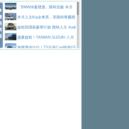
Polo GTI，擁有226匹馬力和零百加速 6.8
Jaguar 公布四門 GT車款正式車名
慧移動與綠能創新
父親節霸氣獻禮！PGO 威力125 最
「BMW仲夏禮遇」限時呈獻 本月
秒的實力
為JAGUAR TYPE 01
終於跟上進度，LEXUS發表首款三
優
低入手價 $60,900 起 省油ｘ安全ｘ大空間
Toyota歐洲純電車銷量翻倍 2026
入主即享尊榮豪華五星假期 多元優購方案
本月入主Kia全車系，享限時專屬禮
惠
排六座純電旗艦休旅 TZ
有錢也買不到的Golf R！福斯打造
陪爸爸輕鬆
上半年成長113％
NISSAN X-TRAIL 上市首月銷量
同步實施
遇
啟程四環新豪華行旅 限時入主 Audi
情
報
全新Golf R 24h賽車將挑戰紐柏林24小時耐
SKODA公布全新小型純電跨界休旅
躋身同級前3名
Subaru推動燃油、油電與純電車混
A6 旗艦陣容 低月付5,888元起及3 年乙式險
盛夏啟程！TAIWAN SUZUKI 八月
久賽
Epiq內裝設計，預計5月19日全球首發
福斯全新 ID. Polo 起跳價約台幣94
線生產 以彈性製造應對市場變化
XFORCE攜手臺南祀典大天后宮 試
購置金
禮遇全面升級
無懼暑假出行！ZS玩美Cool版與G5
萬，續航里程可達到455公里附氣動式按摩
福斯宣布Golf與T-Roc推出Full Hybri
乘就送限量「幸福駕到」過爐御守
Volvo Trucks 承諾成為高科技供應
0 PLUS酷涼特仕版升級通風座椅
Ford天外飛來禮 Territory旗艦響宴
座椅
d全油電複合動力車型，預計於今年第四季
KIA米蘭設計周展出Vision Meta Tu
鏈的可靠夥伴
格上租車暑期享8% LINE POINTS
三件組 再享0利率 入主再抽美國雙人來回機
Forester油電版上市週年保固升級
上市
rismo概念車並公布所有相關資訊，未來將
BMW 旗艦房車7系列中期改款，外
回饋 再抽黑鑰匙尊榮禮遇
匠心淬鍊展現世代躍進 ALL-NEW
票
父親節再享SUBARU爸氣豪禮
PEUGEOT、CITROEN「EN ROU
是命名為EV8
觀煥然一新、內裝科技與電動車續航里程大
借「東風」之力，HONDA推出中國
MAZDA CX-5 延長保固禮遇限時實施
魅力 自成焦點 胡宇威擔任 The all-
TE！La Vie en Route｜法式日常，即刻啟
全能ZS翻玩新視界！全新27年式換
幅升級
製造日本重新貼牌全新4代Insight純電動休
現代汽車發表全新電動跨界休旅Ioni
new T-Roc 品牌大使 攜手Volkswagen展現
Skoda Motorsport 125 週年 全台 R
程」 全車系享 5 年
裝曜黑風格套件 含舊換新60萬內輕鬆入手
暑假購車趁現在！ PGO 全車系一
旅
q 3，科幻風格的造型具備335公里最大續航
不被定義的
S Roadshow 熱血啟動
Nissan力拚縮短新車開發週期 導
日限定賞車會 指定車款送3,000元加油卡
特斯拉掀充電價格戰 EVOASIS推
里程
入AI、借鏡中國車廠求生
全台最速充電樁降臨桃園！ 華城電
訂閱制假日最低5.25元會員優惠
Honda Motorcycle攜手築間餐飲集
能首座640kW極速充電站正式啟用
BMW iX3投產9個月突破5萬輛 匈
團「燒肉Smile」跨界合作
出國、國旅都能用！iRent前進桃園