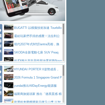
座純電旗艦 SUV，行李廂最大可達 935 公
全新純電 Mercedes-Benz C 400 4
拌車
消防車除了滅火裝備還需要什麼？
升
MATIC Electric 登場
奢華與科技大躍進，MAZDA全新3
一探SITRAK “準” 消防車的究竟
大益金龍初試啼聲，汽柴油5噸貨車
代CX-5全方位進化提前亮相並展開預售94.9
馬自達公布 2027 年式 MX-5 更
不是對手
正宗年鑑2025年全球自動車年鑑1月
萬起
新，新增 Yakudo 特別版
Skoda Peaq 發表全新電動動力系
BUGATTI 以模擬技術加速 Tourbillo
下旬問世！
2024第六屆ISUZU運轉職人挑戰賽
統 最長續航逾 640 公里、支援雙向供電
BMW M2 首度導入 xDrive 四驅，
國
n 動態開發
還給玩家們手排的感覺！法拉利公
首度前進南台灣熱烈開戰
豪華電能休旅新星 Audi Q4 Sportba
際
美國與瑞士需求成關鍵推手
The all-new T-Roc 魅力 自成焦點
布12Cilidri Manaule手排超跑產品細節
現代2027年式8代Elantra亮相，換
新
ck 55 e-tron S line
Scania Taiwan 逆風而行，加深力
Maserati GT2 Stradale「Tribute to
車
裝更銳利的造型、更先進的資訊娛樂系統及
SKODA全新電動七座 SUV Peaq
道投資布局
MC12」全球首度亮相
迎接 RANGE ROVER 品牌家族第
更高效的動力
問世，擁有品牌史上最寬敞且豪華的座艙
AUDI推出首款高性能油電超跑Nuvo
五位成員 全新 RANGE ROVER GT 預告登
造型華麗時尚、科技座艙再進化，P
lari，0到100公里加速2.6秒、極速350公里
百年三叉戟傳奇再啟程 Maserati 重
HYUNDAI PORTER II逆勢成長，
場
eugeot 208小改款發表上市94.8萬起
突然滿天都是小星星！ 台灣賓士突
車
／小時
返 1000 Miglia 傳承競速榮耀
法拉利首款純電跑車Luce亮相，最
勇奪中型貨車銷售冠軍
2026 Formula 1 Singapore Grand P
壇
襲式宣告全新 GLB 第四季上市即日起接單1
台灣僅此一台 ! ROYAL ENFIELD
大馬力超過1000匹並具備530公里最大續航
小車大空間、座艙科技更先進，SK
rix 新加坡大獎賽 Audi 極速之旅開放報名
yundai推出AllDayEnergy能源服
動
98萬起
SHOTGUN 650 x ROUGH CRAFTS 限量特
態
里程
ODA發表全新純電跨界休旅Eipq祭平民化車
賓士AMG.EA專屬平台首作，Merc
務 讓電動車化身行動儲能系統
福斯商旅挺頭家 推出「德系質感 精
仕版29日開放搶購
價89萬起
edes-AMG 全新GT 4-Door Coupe全球首發
福斯推出首款GTI純電性能掀背ID.
算圓夢」專案
和運租車榮獲國家品牌玉山獎 以智