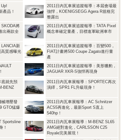
Up!
2011日內瓦車展追蹤報導：本屆會場最
全新產品！
強悍，KOENIGSEGG Agera R規格完
整露出
SKODA將
2011日內瓦車展追蹤報導：TATA Pixel
念推出兩款全
概念車確定量產，目標進軍歐洲車市
LANCIA新
2011日內瓦車展追蹤報導：百變500，
照高質感曝光
FIAT計畫將500 Coupe Zagato進行量
產
AULT
2011日內瓦車展追蹤報導：美形獵豹，
！
JAGUAR XKR-S強悍再現身
年底就先預
2011日內瓦車展報導：SPORTEC再次
-BENZ
演繹，SPR1 FL升級現身！
機械增壓發
2011日內瓦車展報導：AC Schnitzer
99 GTO猛爆
ACS5再進化，最新Sport S直上
540hp！
ortsline
2011日內瓦車展報導：M-BENZ SL65
現身！
AMG絕對進化，CARLSSON C25
Royale完美展現！