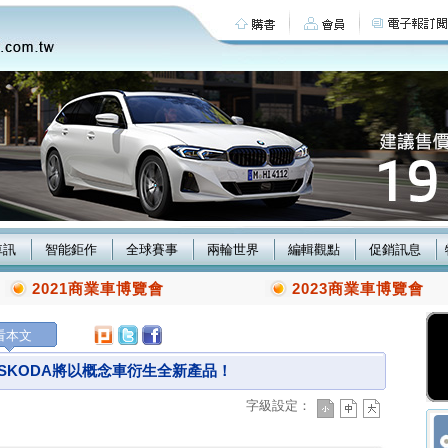
車訊
智能鉅作
全球賽事
兩輪世界
編輯觀點
促銷訊息
2021商業車博覽會
2023商業車博覽會
看本文
! SKODA將以概念車衍生全新產品！
字級設定：