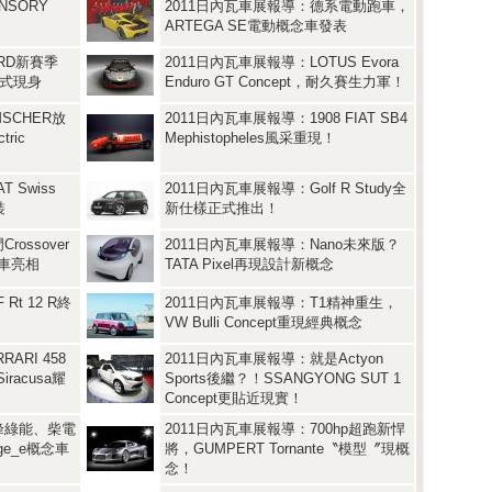
NSORY
2011日內瓦車展報導：德系電動跑車，
ARTEGA SE電動概念車發表
RD新賽季
2011日內瓦車展報導：LOTUS Evora
正式現身
Enduro GT Concept，耐久賽生力軍！
SCHER放
2011日內瓦車展報導：1908 FIAT SB4
ric
Mephistopheles風采重現！
 Swiss
2011日內瓦車展報導：Golf R Study全
裝
新仕樣正式推出！
ossover
2011日內瓦車展報導：Nano未來版？
念車亮相
TATA Pixel再現設計新概念
Rt 12 R終
2011日內瓦車展報導：T1精神重生，
VW Bulli Concept重現經典概念
ARI 458
2011日內瓦車展報導：就是Actyon
iracusa耀
Sports後繼？！SSANGYONG SUT 1
Concept更貼近現實！
峰綠能、柴電
2011日內瓦車展報導：700hp超跑新悍
ge_e概念車
將，GUMPERT Tornante〝模型〞現概
念！