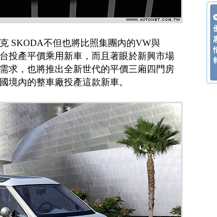
 SKODA不但也將比照集團內的VW與
p!平台投產平價乘用新車，而且著眼於新興市場
需求，也將推出全新世代的平價三廂四門房
國境內的整車廠投產這款新車。