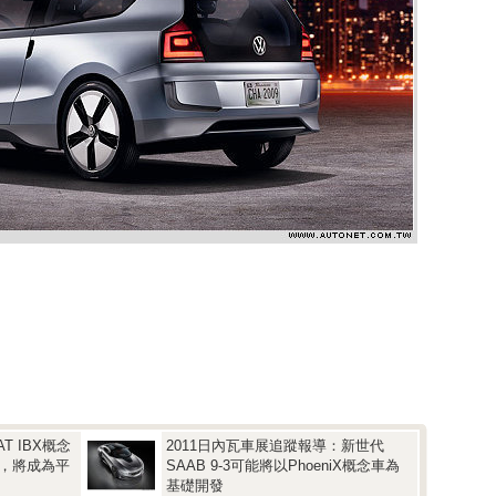
T IBX概念
2011日內瓦車展追蹤報導：新世代
量產，將成為平
SAAB 9-3可能將以PhoeniX概念車為
基礎開發