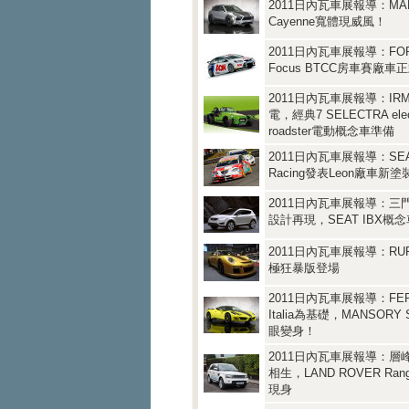
2011日內瓦車展報導：MA
Cayenne寬體現威風！
2011日內瓦車展報導：FO
Focus BTCC房車賽廠車
2011日內瓦車展報導：IRM
電，經典7 SELECTRA elect
roadster電動概念車準備
2011日內瓦車展報導：SEAT
Racing發表Leon廠車新塗
2011日內瓦車展報導：三門Cr
設計再現，SEAT IBX概
2011日內瓦車展報導：RUF 
極狂暴版登場
2011日內瓦車展報導：FERR
Italia為基礎，MANSORY S
眼變身！
2011日內瓦車展報導：層
相生，LAND ROVER Ran
現身