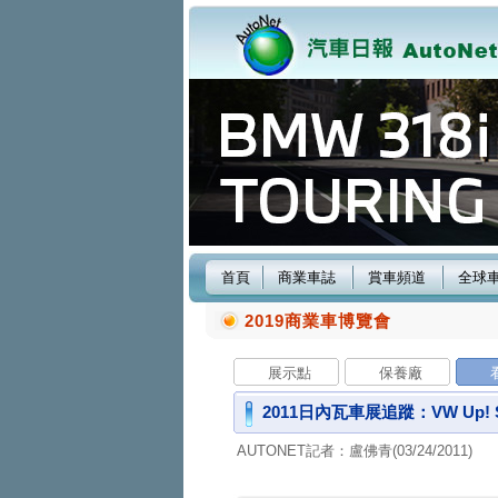
首頁
商業車誌
賞車頻道
全球
2019商業車博覽會
展示點
保養廠
2011日內瓦車展追蹤：VW Up
AUTONET記者：盧佛青(03/24/2011)