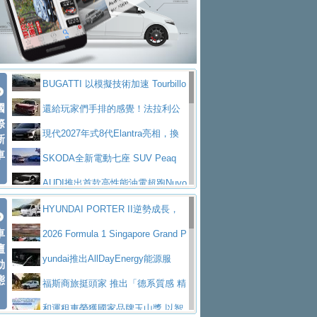
座純電旗艦 SUV，行李廂最大可達 935 公
全新純電 Mercedes-Benz C 400 4
拌車
消防車除了滅火裝備還需要什麼？
升
MATIC Electric 登場
奢華與科技大躍進，MAZDA全新3
一探SITRAK “準” 消防車的究竟
大益金龍初試啼聲，汽柴油5噸貨車
代CX-5全方位進化提前亮相並展開預售94.9
馬自達公布 2027 年式 MX-5 更
不是對手
正宗年鑑2025年全球自動車年鑑1月
萬起
新，新增 Yakudo 特別版
Skoda Peaq 發表全新電動動力系
BUGATTI 以模擬技術加速 Tourbillo
下旬問世！
2024第六屆ISUZU運轉職人挑戰賽
統 最長續航逾 640 公里、支援雙向供電
BMW M2 首度導入 xDrive 四驅，
國
n 動態開發
還給玩家們手排的感覺！法拉利公
首度前進南台灣熱烈開戰
豪華電能休旅新星 Audi Q4 Sportba
際
美國與瑞士需求成關鍵推手
The all-new T-Roc 魅力 自成焦點
布12Cilidri Manaule手排超跑產品細節
現代2027年式8代Elantra亮相，換
新
ck 55 e-tron S line
Scania Taiwan 逆風而行，加深力
Maserati GT2 Stradale「Tribute to
車
裝更銳利的造型、更先進的資訊娛樂系統及
SKODA全新電動七座 SUV Peaq
道投資布局
MC12」全球首度亮相
迎接 RANGE ROVER 品牌家族第
更高效的動力
問世，擁有品牌史上最寬敞且豪華的座艙
AUDI推出首款高性能油電超跑Nuvo
五位成員 全新 RANGE ROVER GT 預告登
造型華麗時尚、科技座艙再進化，P
lari，0到100公里加速2.6秒、極速350公里
百年三叉戟傳奇再啟程 Maserati 重
HYUNDAI PORTER II逆勢成長，
場
eugeot 208小改款發表上市94.8萬起
突然滿天都是小星星！ 台灣賓士突
車
／小時
返 1000 Miglia 傳承競速榮耀
法拉利首款純電跑車Luce亮相，最
勇奪中型貨車銷售冠軍
2026 Formula 1 Singapore Grand P
壇
襲式宣告全新 GLB 第四季上市即日起接單1
台灣僅此一台 ! ROYAL ENFIELD
大馬力超過1000匹並具備530公里最大續航
小車大空間、座艙科技更先進，SK
rix 新加坡大獎賽 Audi 極速之旅開放報名
yundai推出AllDayEnergy能源服
動
98萬起
SHOTGUN 650 x ROUGH CRAFTS 限量特
態
里程
ODA發表全新純電跨界休旅Eipq祭平民化車
賓士AMG.EA專屬平台首作，Merc
務 讓電動車化身行動儲能系統
福斯商旅挺頭家 推出「德系質感 精
仕版29日開放搶購
價89萬起
edes-AMG 全新GT 4-Door Coupe全球首發
福斯推出首款GTI純電性能掀背ID.
算圓夢」專案
和運租車榮獲國家品牌玉山獎 以智