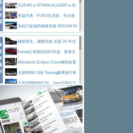
焦
V Prestige
SUZUKI e VITARA ALLGRIP-e 四
點
新
驅精神的純電新詮釋
裕益汽車「FUSO生活節」全台巡
聞
迴 結合生活體驗、交通安全與購車優惠
為自己綻放的都會節奏 NISSAN KI
CKS SAKURA
為品味獨具層峰買家打造的頂級座
極致黑化，極限性能 全新 26 年式
駕，MAZDA CX-90 33T AWD Premium Ca
安心舒適旅游的好夥伴 MG HS PH
新
DEFENDER OCTA BLACK 限量登台
Ferrari訂單熱到2027年底 新車交
ptain Seat
EV
許自己和家人一部舒適安全又高科
車
付至少得等一年以上
Mitsubishi Eclipse Cross轉型純電
報
技的座駕! Ford Territory中型油電休旅
後疫情時代最安全高效重型卡車FU
到
休旅 87kWh電池續航超過600公里
全新BMW 318i Touring豪華旅行車
SO Super Great今日在台登場，結合先進安
中部車業老字號佳樂汽車取得Stella
全台限量200台 進化現型
不等零關稅的紅利，Jeep品牌今日
全輔助科技
ntis四品牌經銷權，全新多品牌旗艦展示中
屏東特搜大隊再添新利器 SITRAK
起展開首批車交車
Volvo EX60 即將叩關，靜肅性、底
心開幕啟用
救助器材車
買氣不衰、SUZUKI經銷商勇於開啟
盤與數位介面搶先揭露
Audi Q9 將於 2026 年底上市 旗艦
全新大店，新北都鈴木占地500坪土城旗艦
2025第七屆ISUZU運轉職人挑戰賽
大型 SUV 鎖定七人座豪華市場
BMW攜手漫威電影【蜘蛛人：重生
展示中心開幕
熱血登場 展現極致車技與專業職人精神
H2GP世界總決賽圓滿落幕 台灣團
日】
Skoda 發表全新 Peaq 內裝：七人
隊表現精彩
淨零減碳指標性應用 純電動水泥預