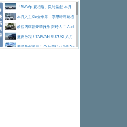
Polo GTI，擁有226匹馬力和零百加速 6.8
Jaguar 公布四門 GT車款正式車名
慧移動與綠能創新
父親節霸氣獻禮！PGO 威力125 最
「BMW仲夏禮遇」限時呈獻 本月
秒的實力
為JAGUAR TYPE 01
終於跟上進度，LEXUS發表首款三
優
低入手價 $60,900 起 省油ｘ安全ｘ大空間
Toyota歐洲純電車銷量翻倍 2026
入主即享尊榮豪華五星假期 多元優購方案
本月入主Kia全車系，享限時專屬禮
惠
排六座純電旗艦休旅 TZ
有錢也買不到的Golf R！福斯打造
陪爸爸輕鬆
上半年成長113％
NISSAN X-TRAIL 上市首月銷量
同步實施
遇
啟程四環新豪華行旅 限時入主 Audi
情
報
全新Golf R 24h賽車將挑戰紐柏林24小時耐
SKODA公布全新小型純電跨界休旅
躋身同級前3名
Subaru推動燃油、油電與純電車混
A6 旗艦陣容 低月付5,888元起及3 年乙式險
盛夏啟程！TAIWAN SUZUKI 八月
久賽
Epiq內裝設計，預計5月19日全球首發
福斯全新 ID. Polo 起跳價約台幣94
線生產 以彈性製造應對市場變化
XFORCE攜手臺南祀典大天后宮 試
購置金
禮遇全面升級
無懼暑假出行！ZS玩美Cool版與G5
萬，續航里程可達到455公里附氣動式按摩
福斯宣布Golf與T-Roc推出Full Hybri
乘就送限量「幸福駕到」過爐御守
Volvo Trucks 承諾成為高科技供應
0 PLUS酷涼特仕版升級通風座椅
Ford天外飛來禮 Territory旗艦響宴
座椅
d全油電複合動力車型，預計於今年第四季
KIA米蘭設計周展出Vision Meta Tu
鏈的可靠夥伴
格上租車暑期享8% LINE POINTS
三件組 再享0利率 入主再抽美國雙人來回機
Forester油電版上市週年保固升級
上市
rismo概念車並公布所有相關資訊，未來將
BMW 旗艦房車7系列中期改款，外
回饋 再抽黑鑰匙尊榮禮遇
匠心淬鍊展現世代躍進 ALL-NEW
票
父親節再享SUBARU爸氣豪禮
PEUGEOT、CITROEN「EN ROU
是命名為EV8
觀煥然一新、內裝科技與電動車續航里程大
借「東風」之力，HONDA推出中國
MAZDA CX-5 延長保固禮遇限時實施
魅力 自成焦點 胡宇威擔任 The all-
TE！La Vie en Route｜法式日常，即刻啟
全能ZS翻玩新視界！全新27年式換
幅升級
製造日本重新貼牌全新4代Insight純電動休
現代汽車發表全新電動跨界休旅Ioni
new T-Roc 品牌大使 攜手Volkswagen展現
Skoda Motorsport 125 週年 全台 R
程」 全車系享 5 年
裝曜黑風格套件 含舊換新60萬內輕鬆入手
暑假購車趁現在！ PGO 全車系一
旅
q 3，科幻風格的造型具備335公里最大續航
不被定義的
S Roadshow 熱血啟動
Nissan力拚縮短新車開發週期 導
日限定賞車會 指定車款送3,000元加油卡
特斯拉掀充電價格戰 EVOASIS推
里程
入AI、借鏡中國車廠求生
全台最速充電樁降臨桃園！ 華城電
訂閱制假日最低5.25元會員優惠
Honda Motorcycle攜手築間餐飲集
能首座640kW極速充電站正式啟用
BMW iX3投產9個月突破5萬輛 匈
團「燒肉Smile」跨界合作
出國、國旅都能用！iRent前進桃園