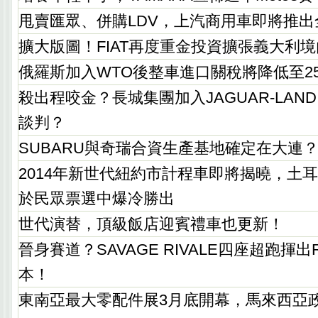
甩賣匯眾、併購LDV，上汽商用車即將推
擴大版圖！FIAT再度重金投資擴張義大利
俄羅斯加入WTO後整車進口關稅將降低至2
殺出程咬金？長城集團加入JAGUAR-LAND
談判？
SUBARU與奇瑞合資生產基地確定在大連
2014年新世代紐約市計程車即將揭曉，土耳其K
於民眾票選中爆冷勝出
世代演替，頂級飯店迎賓禮車也更新！
晉身賽道？SAVAGE RIVALE四座超跑揮出Roa
本！
東南亞最大零配件展3月底開幕，馬來西亞政