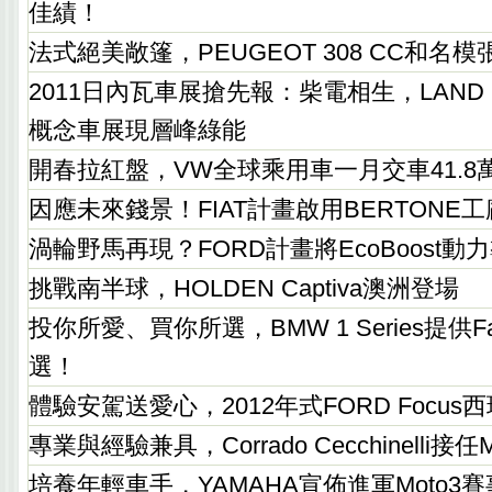
佳績！
法式絕美敞篷，PEUGEOT 308 CC和名
2011日內瓦車展搶先報：柴電相生，LAND RO
概念車展現層峰綠能
開春拉紅盤，VW全球乘用車一月交車41.8
因應未來錢景！FIAT計畫啟用BERTONE工廠
渦輪野馬再現？FORD計畫將EcoBoost動力導
挑戰南半球，HOLDEN Captiva澳洲登場
投你所愛、買你所選，BMW 1 Series提供Fa
選！
體驗安駕送愛心，2012年式FORD Focu
專業與經驗兼具，Corrado Cecchinelli接
培養年輕車手，YAMAHA宣佈進軍Moto3賽