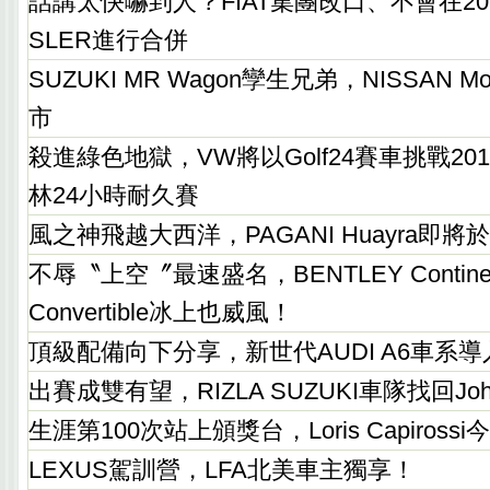
話講太快嚇到人？FIAT集團改口、不會在20
SLER進行合併
SUZUKI MR Wagon孿生兄弟，NISSAN
市
殺進綠色地獄，VW將以Golf24賽車挑戰2011 N
林24小時耐久賽
風之神飛越大西洋，PAGANI Huayra即
不辱〝上空〞最速盛名，BENTLEY Continental
Convertible冰上也威風！
頂級配備向下分享，新世代AUDI A6車系導
出賽成雙有望，RIZLA SUZUKI車隊找回John 
生涯第100次站上頒獎台，Loris Capiros
LEXUS駕訓營，LFA北美車主獨享！