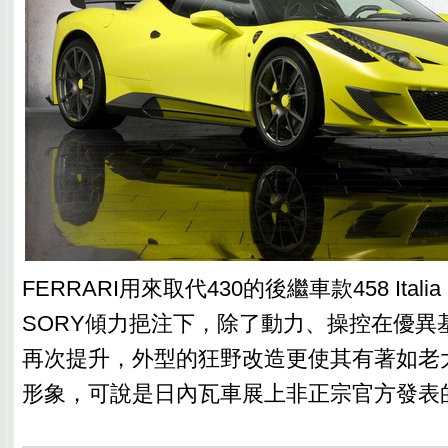
FERRARI用來取代430的後繼車款458 Ita
SORY傾力挹注下，除了動力、操控在優異
再次提升，外型的狂野改造更使其有著如老大
形象，可說是日內瓦車展上非正宗官方發表