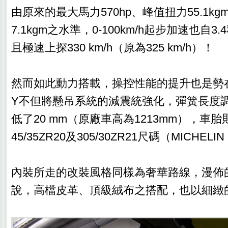
由原來的最大馬力570hp、峰值扭力55.1kgm
7.1kgm之水準，0-100km/h起步加速也自3
且極速上探330 km/h（原為325 km/h）！
然而如此動力搭載，操控性能的提升也是勢在
Y不但將懸吊系統的減震統強化，彈簧長度
低了20 mm（原廠車高為1213mm），車
45/35ZR20及305/30ZR21尺碼（MICHEL
內裝所走的改裝風格同樣為奢華路線，漫佈
說，高檔皮革、頂級絨布之搭配，也以細緻