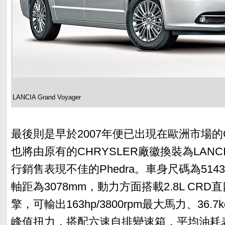
LANCIA Grand Voyager
最後則是早於2007年便已出現在歐洲市場的Gran
也將由原有的CHRYSLER廠徽換裝為LAN
行銷售表現不佳的Phedra。車身尺碼為5143×1
軸距為3078mm，動力方面搭載2.8L CR
擎，可輸出163hp/3800rpm最大馬力、36.7kgm
峰值扭力，搭配六速自排變速箱，平均油耗表現