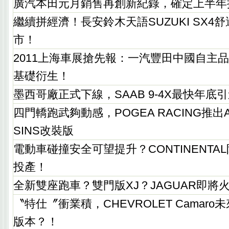
廣汽本田元月銷售再創新紀錄，確定上半年
繼續拼經濟！長安鈴木天語SUZUKI SX4
市！
2011上海車展搶先報：一汽豐田中國自主
基礎衍生！
墨西哥廠正式下線，SAAB 9-4X最快年底
四門轎跑武夠動感，POGEA RACING推出AUD
SINS改裝版
電動車碰撞安全可望提升？CONTINENTAL
投產！
全新雙座跑車？雙門版XJ？JAGUAR即將
〝特仕〞衝業積，CHEVROLET Camar
版本？！