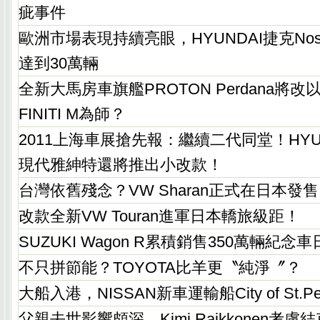
疵事件
歐洲市場表現持續亮眼，HYUNDAI捷克Nos
達到30萬輛
全新大馬房車旗艦PROTON Perdana將改以NI
FINITI M為師？
2011上海車展搶先報：繼續二代同堂！HYUND
現代雅紳特還將推出小改款！
台灣依舊殘念？VW Sharan正式在日本發
改款全新VW Touran進軍日本轎旅級距！
SUZUKI Wagon R累積銷售350萬輛紀
不只拼節能？TOYOTA比羊更〝純淨〞？
大船入港，NISSAN新車運輸船City of St.Pet
父親去世影響頗深，Kimi Raikkonen考