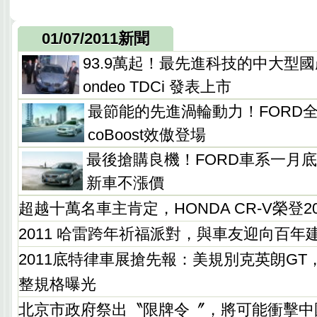
01/07/2011新聞
93.9萬起！最先進科技的中大型國
ondeo TDCi 發表上市
最節能的先進渦輪動力！FORD全新
coBoost效傲登場
最後搶購良機！FORD車系一月底
新車不漲價
超越十萬名車主肯定，HONDA CR-V榮登20
2011 哈雷跨年祈福派對，與車友迎向百年
2011底特律車展搶先報：美規別克英朗GT，BU
整規格曝光
北京市政府祭出〝限牌令〞，將可能衝擊中