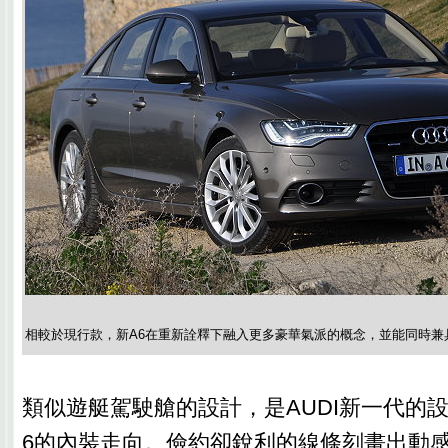
相較於現行款，新A6在重新詮釋下融入更多豪華氣派的概念，並能同時兼
類似遊艇駕駛艙的設計，是AUDI新一代的
6的內裝走向。儉約卻銳利的線條刻畫出動