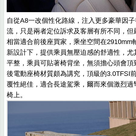
自從A8一改個性化路線，注入更多豪華因子
流，只是兩者定位訴求及客層有所不同，但
相當適合前後座買家，乘坐空間在2910m
新設計下，提供乘員無壓迫感的舒適性，尤
平整，乘員可貼著椅背坐，無須擔心頭會頂
後電動座椅材質頗為講究，頂級的3.0TFS
覆性絕佳，適合長途駕乘，爾而來個激烈過
椅上。