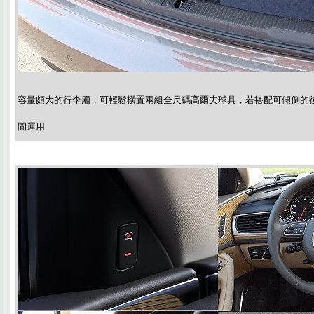
容量頗大的行李廂，可輕鬆橫置兩組全尺碼高爾夫球具，若搭配可傾倒的
間運用