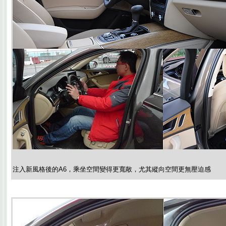
注入新風格後的A6，乘坐空間變得更寬敞，尤其縱向空間更無壓迫感