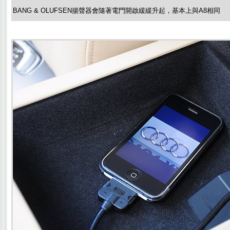
BANG & OLUFSEN揚聲器會隨著電門開啟緩緩升起，基本上與A8相同