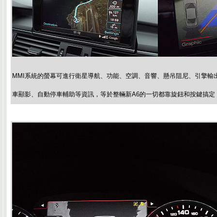
MMI系統的螢幕可進行衛星導航、功能、空調、音響、懸吊阻尼、引擎輸
車顯影、自動停車輔助等資訊，等於整輛新A6的一切都靠旋鈕和按鍵搞定