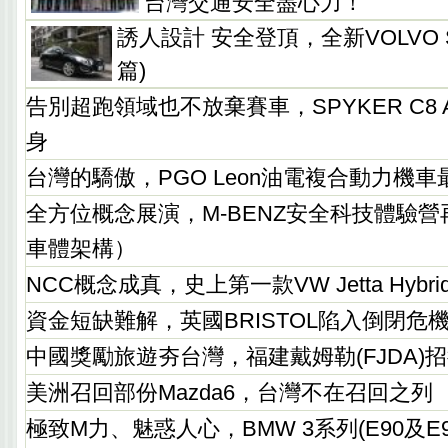
台灣交通安全盡心力！
誘人設計 安全登頂，全新VOLVO S
篇)
告別超跑領域也不放棄賽車，SPYKER C8 Ai
身
台灣的驕傲，PGO Leon油電複合動力機
全方位概念展演，M-BENZ安全科技體驗
車體架構）
NCC概念成真，史上第一款VW Jetta Hybr
資金短缺難解，英國BRISTOL陷入倒閉危
中國獎勵旅遊夯台灣，福建戴姆勒(FJDA)
美洲召回部份Mazda6，台灣不在召回之列
極致M力、魅惑人心，BMW 3系列(E90及E