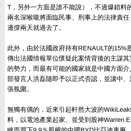
T，另外一方面是誰不能說），不過爆錯料
兩名深喉嚨將面臨民事、刑事上的法律責任
邊撐兩天就過去了。
此外，由於法國政府持有RENAULT的15
傳出法國情報單位懷疑此案情背後的主謀其
的勢力，而最有可能的國家就是中國方面介
部發言人洪磊隨即予以正式否認，並讓中、
張氛圍。
無獨有偶的，近來引起軒然大波的WikiLea
料，以電池產業起家、並受到股神Warren E. B
睞而買下9.9％股權的中國BYD比亞迪車廠