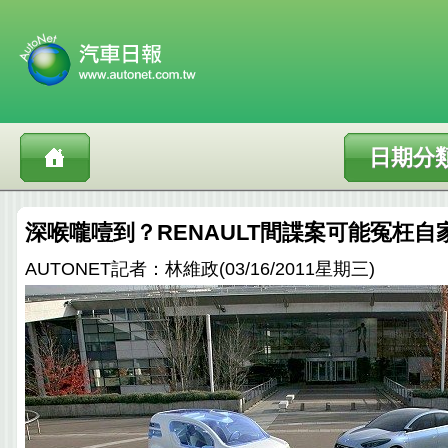
日期分
深喉嚨噎到？RENAULT間諜案可能冤枉自
AUTONET記者：林維政(03/16/2011星期三)