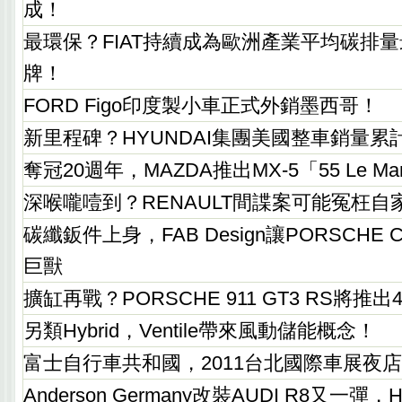
成！
最環保？FIAT持續成為歐洲產業平均碳排
牌！
FORD Figo印度製小車正式外銷墨西哥！
新里程碑？HYUNDAI集團美國整車銷量累
奪冠20週年，MAZDA推出MX-5「55 Le M
深喉嚨噎到？RENAULT間諜案可能冤枉自
碳纖鈑件上身，FAB Design讓PORSCHE 
巨獸
擴缸再戰？PORSCHE 911 GT3 RS將推出
另類Hybrid，Ventile帶來風動儲能概念！
富士自行車共和國，2011台北國際車展夜
Anderson Germany改裝AUDI R8又一彈，Hype