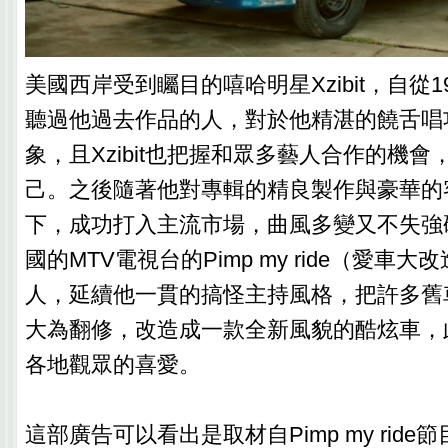
美國西岸受到矚目的嘻哈明星Xzibit，自從1
聽過他過去作品的人，對於他精湛的饒舌唱
象，且Xzibit也把握和眾多藝人合作的機
己。之後隨著他對專輯的精良製作與豪華的
下，成功打入主流市場，曲風多變又不失強
國的MTV電視台的Pimp my ride（愛車
人，延續他一貫的搞怪主持風格，把許多舊
大為翻修，改造成一款全新風貌的酷炫車，
各地觀眾的喜愛。
這部廣告可以看出是取材自Pimp my rid