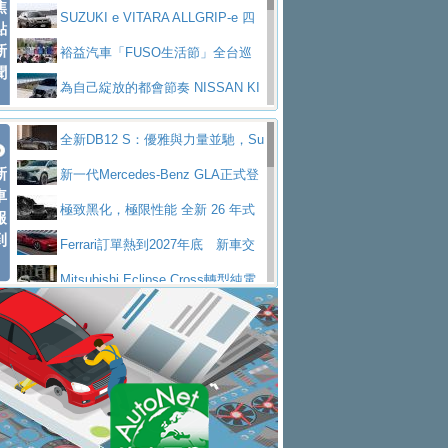
焦
V Prestige
SUZUKI e VITARA ALLGRIP-e 四
點
新
驅精神的純電新詮釋
裕益汽車「FUSO生活節」全台巡
聞
迴 結合生活體驗、交通安全與購車優惠
為自己綻放的都會節奏 NISSAN KI
CKS SAKURA
為品味獨具層峰買家打造的頂級座
全新DB12 S：優雅與力量並馳，Su
駕，MAZDA CX-90 33T AWD Premium Ca
安心舒適旅游的好夥伴 MG HS PH
新
per Tourer的顛峰之作
新一代Mercedes-Benz GLA正式登
ptain Seat
EV
許自己和家人一部舒適安全又高科
車
場 續航最高657公里、支援320kW快充
極致黑化，極限性能 全新 26 年式
報
技的座駕! Ford Territory中型油電休旅
後疫情時代最安全高效重型卡車FU
到
DEFENDER OCTA BLACK 限量登台
Ferrari訂單熱到2027年底 新車交
SO Super Great今日在台登場，結合先進安
中部車業老字號佳樂汽車取得Stella
付至少得等一年以上
Mitsubishi Eclipse Cross轉型純電
全輔助科技
ntis四品牌經銷權，全新多品牌旗艦展示中
屏東特搜大隊再添新利器 SITRAK
休旅 87kWh電池續航超過600公里
全新BMW 318i Touring豪華旅行車
心開幕啟用
救助器材車
買氣不衰、SUZUKI經銷商勇於開啟
全台限量200台 進化現型
不等零關稅的紅利，Jeep品牌今日
全新大店，新北都鈴木占地500坪土城旗艦
2025第七屆ISUZU運轉職人挑戰賽
起展開首批車交車
Volvo EX60 即將叩關，靜肅性、底
展示中心開幕
熱血登場 展現極致車技與專業職人精神
H2GP世界總決賽圓滿落幕 台灣團
盤與數位介面搶先揭露
Audi Q9 將於 2026 年底上市 旗艦
隊表現精彩
淨零減碳指標性應用 純電動水泥預