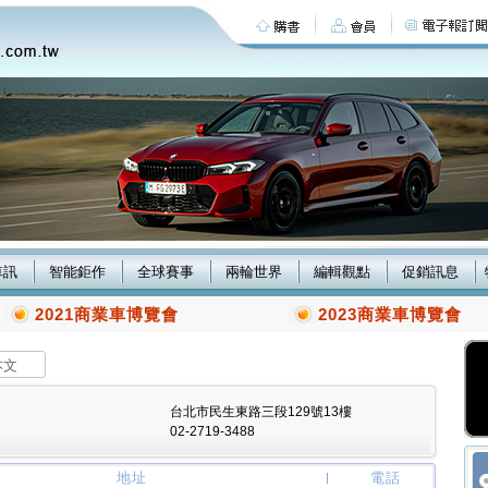
車訊
智能鉅作
全球賽事
兩輪世界
編輯觀點
促銷訊息
2021商業車博覽會
2023商業車博覽會
本文
台北市民生東路三段129號13樓
02-2719-3488
地址
電話