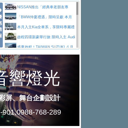
價89萬起
edes-AMG 全新GT 4-Door Coupe全球首發
福斯推出首款GTI純電性能掀背ID.
勇奪中型貨車銷售冠軍
父親節霸氣獻禮！PGO 威力125 最
NISSAN推出「經典車老朋友專
Polo GTI，擁有226匹馬力和零百加速 6.8
Jaguar 公布四門 GT車款正式車名
優
低入手價 $60,900 起 省油ｘ安全ｘ大空間
福斯商旅挺頭家 推出「德系質感 精
案」 以匠人精神煥新珍品座駕
「BMW仲夏禮遇」限時呈獻 本月
惠
秒的實力
為JAGUAR TYPE 01
終於跟上進度，LEXUS發表首款三
陪爸爸輕鬆
算圓夢」專案
和運租車榮獲國家品牌玉山獎 以智
入主即享尊榮豪華五星假期 多元優購方案
本月入主Kia全車系，享限時專屬禮
情
報
排六座純電旗艦休旅 TZ
有錢也買不到的Golf R！福斯打造
慧移動與綠能創新
Volvo Trucks 承諾成為高科技供應
同步實施
遇
啟程四環新豪華行旅 限時入主 Audi
全新Golf R 24h賽車將挑戰紐柏林24小時耐
SKODA公布全新小型純電跨界休旅
鏈的可靠夥伴
XFORCE攜手臺南祀典大天后宮 試
A6 旗艦陣容 低月付5,888元起及3 年乙式險
盛夏啟程！TAIWAN SUZUKI 八月
久賽
Epiq內裝設計，預計5月19日全球首發
福斯全新 ID. Polo 起跳價約台幣94
乘就送限量「幸福駕到」過爐御守
NISSAN X-TRAIL 上市首月銷量
購置金
禮遇全面升級
無懼暑假出行！ZS玩美Cool版與G5
萬，續航里程可達到455公里附氣動式按摩
福斯宣布Golf與T-Roc推出Full Hybri
躋身同級前3名
格上租車暑期享8% LINE POINTS
0 PLUS酷涼特仕版升級通風座椅
Ford天外飛來禮 Territory旗艦響宴
座椅
d全油電複合動力車型，預計於今年第四季
KIA米蘭設計周展出Vision Meta Tu
回饋 再抽黑鑰匙尊榮禮遇
Toyota歐洲純電車銷量翻倍 2026
三件組 再享0利率 入主再抽美國雙人來回機
Forester油電版上市週年保固升級
上市
rismo概念車並公布所有相關資訊，未來將
BMW 旗艦房車7系列中期改款，外
上半年成長113％
Subaru推動燃油、油電與純電車混
票
父親節再享SUBARU爸氣豪禮
PEUGEOT、CITROEN「EN ROU
是命名為EV8
觀煥然一新、內裝科技與電動車續航里程大
借「東風」之力，HONDA推出中國
線生產 以彈性製造應對市場變化
魅力 自成焦點 胡宇威擔任 The all-
TE！La Vie en Route｜法式日常，即刻啟
全能ZS翻玩新視界！全新27年式換
幅升級
製造日本重新貼牌全新4代Insight純電動休
new T-Roc 品牌大使 攜手Volkswagen展現
匠心淬鍊展現世代躍進 ALL-NEW
程」 全車系享 5 年
裝曜黑風格套件 含舊換新60萬內輕鬆入手
暑假購車趁現在！ PGO 全車系一
旅
不被定義的
MAZDA CX-5 延長保固禮遇限時實施
2026 Honda Motorcycle Cruiser 風
日限定賞車會 指定車款送3,000元加油卡
特斯拉掀充電價格戰 EVOASIS推
格騎士趴圓滿落幕 風格由你定義！一起騎
全台最速充電樁降臨桃園！ 華城電
訂閱制假日最低5.25元會員優惠
Honda Motorcycle攜手築間餐飲集