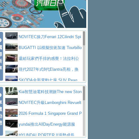
大型 SUV 鎖定七人座豪華市場
BMW攜手漫威電影【蜘蛛人：重生
拌車
消防車除了滅火裝備還需要什麼？
日】
Skoda 發表全新 Peaq 內裝：七人
一探SITRAK “準” 消防車的究竟
大益金龍初試啼聲，汽柴油5噸貨車
座純電旗艦 SUV，行李廂最大可達 935 公
全新純電 Mercedes-Benz C 400 4
不是對手
正宗年鑑2025年全球自動車年鑑1月
升
MATIC Electric 登場
奢華與科技大躍進，MAZDA全新3
NOVITEC操刀Ferrari 12Cilindri Spi
下旬問世！
2024第六屆ISUZU運轉職人挑戰賽
代CX-5全方位進化提前亮相並展開預售94.9
馬自達公布 2027 年式 MX-5 更
國
der 碳纖維空力、鍛造輪圈與Inconel排氣
BUGATTI 以模擬技術加速 Tourbillo
首度前進南台灣熱烈開戰
豪華電能休旅新星 Audi Q4 Sportba
際
萬起
新，新增 Yakudo 特別版
Skoda Peaq 發表全新電動動力系
上身
n 動態開發
還給玩家們手排的感覺！法拉利公
新
ck 55 e-tron S line
Scania Taiwan 逆風而行，加深力
統 最長續航逾 640 公里、支援雙向供電
BMW M2 首度導入 xDrive 四驅，
車
布12Cilidri Manaule手排超跑產品細節
現代2027年式8代Elantra亮相，換
道投資布局
美國與瑞士需求成關鍵推手
The all-new T-Roc 魅力 自成焦點
裝更銳利的造型、更先進的資訊娛樂系統及
SKODA全新電動七座 SUV Peaq
Maserati GT2 Stradale「Tribute to
更高效的動力
問世，擁有品牌史上最寬敞且豪華的座艙
AUDI推出首款高性能油電超跑Nuvo
Kia智慧油電科技潮旅The new Ston
MC12」全球首度亮相
迎接 RANGE ROVER 品牌家族第
車
lari，0到100公里加速2.6秒、極速350公里
百年三叉戟傳奇再啟程 Maserati 重
ic 1-7月累計銷量創歷史新高
NOVITEC升級Lamborghini Revuelt
壇
五位成員 全新 RANGE ROVER GT 預告登
造型華麗時尚、科技座艙再進化，P
／小時
返 1000 Miglia 傳承競速榮耀
法拉利首款純電跑車Luce亮相，最
o 綜效輸出增至1,048匹
2026 Formula 1 Singapore Grand P
動
場
eugeot 208小改款發表上市94.8萬起
態
大馬力超過1000匹並具備530公里最大續航
小車大空間、座艙科技更先進，SK
rix 新加坡大獎賽 Audi 極速之旅開放報名
yundai推出AllDayEnergy能源服
里程
ODA發表全新純電跨界休旅Eipq祭平民化車
賓士AMG.EA專屬平台首作，Merc
務 讓電動車化身行動儲能系統
HYUNDAI PORTER II逆勢成長，