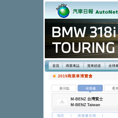
首頁
商業車誌
賞車頻道
全球
2019商業車博覽會
展示點
保養廠
看
M-BENZ 台灣賓士
M-BENZ Taiwan
地區
維修廠名稱