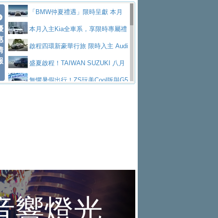
Polo GTI，擁有226匹馬力和零百加速 6.8
Jaguar 公布四門 GT車款正式車名
慧移動與綠能創新
父親節霸氣獻禮！PGO 威力125 最
「BMW仲夏禮遇」限時呈獻 本月
秒的實力
為JAGUAR TYPE 01
終於跟上進度，LEXUS發表首款三
優
低入手價 $60,900 起 省油ｘ安全ｘ大空間
Toyota歐洲純電車銷量翻倍 2026
入主即享尊榮豪華五星假期 多元優購方案
本月入主Kia全車系，享限時專屬禮
惠
排六座純電旗艦休旅 TZ
有錢也買不到的Golf R！福斯打造
陪爸爸輕鬆
上半年成長113％
NISSAN X-TRAIL 上市首月銷量
同步實施
遇
啟程四環新豪華行旅 限時入主 Audi
情
報
全新Golf R 24h賽車將挑戰紐柏林24小時耐
SKODA公布全新小型純電跨界休旅
躋身同級前3名
Subaru推動燃油、油電與純電車混
A6 旗艦陣容 低月付5,888元起及3 年乙式險
盛夏啟程！TAIWAN SUZUKI 八月
久賽
Epiq內裝設計，預計5月19日全球首發
福斯全新 ID. Polo 起跳價約台幣94
線生產 以彈性製造應對市場變化
XFORCE攜手臺南祀典大天后宮 試
購置金
禮遇全面升級
無懼暑假出行！ZS玩美Cool版與G5
萬，續航里程可達到455公里附氣動式按摩
福斯宣布Golf與T-Roc推出Full Hybri
乘就送限量「幸福駕到」過爐御守
Volvo Trucks 承諾成為高科技供應
0 PLUS酷涼特仕版升級通風座椅
Ford天外飛來禮 Territory旗艦響宴
座椅
d全油電複合動力車型，預計於今年第四季
KIA米蘭設計周展出Vision Meta Tu
鏈的可靠夥伴
格上租車暑期享8% LINE POINTS
三件組 再享0利率 入主再抽美國雙人來回機
Forester油電版上市週年保固升級
上市
rismo概念車並公布所有相關資訊，未來將
BMW 旗艦房車7系列中期改款，外
回饋 再抽黑鑰匙尊榮禮遇
匠心淬鍊展現世代躍進 ALL-NEW
票
父親節再享SUBARU爸氣豪禮
PEUGEOT、CITROEN「EN ROU
是命名為EV8
觀煥然一新、內裝科技與電動車續航里程大
借「東風」之力，HONDA推出中國
MAZDA CX-5 延長保固禮遇限時實施
魅力 自成焦點 胡宇威擔任 The all-
TE！La Vie en Route｜法式日常，即刻啟
全能ZS翻玩新視界！全新27年式換
幅升級
製造日本重新貼牌全新4代Insight純電動休
現代汽車發表全新電動跨界休旅Ioni
new T-Roc 品牌大使 攜手Volkswagen展現
Skoda Motorsport 125 週年 全台 R
程」 全車系享 5 年
裝曜黑風格套件 含舊換新60萬內輕鬆入手
暑假購車趁現在！ PGO 全車系一
旅
q 3，科幻風格的造型具備335公里最大續航
不被定義的
S Roadshow 熱血啟動
Nissan力拚縮短新車開發週期 導
日限定賞車會 指定車款送3,000元加油卡
特斯拉掀充電價格戰 EVOASIS推
里程
入AI、借鏡中國車廠求生
全台最速充電樁降臨桃園！ 華城電
訂閱制假日最低5.25元會員優惠
Honda Motorcycle攜手築間餐飲集
能首座640kW極速充電站正式啟用
BMW iX3投產9個月突破5萬輛 匈
團「燒肉Smile」跨界合作
出國、國旅都能用！iRent前進桃園