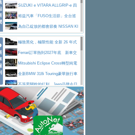
焦
V Prestige
SUZUKI e VITARA ALLGRIP-e 四
點
新
驅精神的純電新詮釋
裕益汽車「FUSO生活節」全台巡
聞
迴 結合生活體驗、交通安全與購車優惠
為自己綻放的都會節奏 NISSAN KI
CKS SAKURA
為品味獨具層峰買家打造的頂級座
極致黑化，極限性能 全新 26 年式
駕，MAZDA CX-90 33T AWD Premium Ca
安心舒適旅游的好夥伴 MG HS PH
新
DEFENDER OCTA BLACK 限量登台
Ferrari訂單熱到2027年底 新車交
ptain Seat
EV
許自己和家人一部舒適安全又高科
車
付至少得等一年以上
Mitsubishi Eclipse Cross轉型純電
報
技的座駕! Ford Territory中型油電休旅
後疫情時代最安全高效重型卡車FU
到
休旅 87kWh電池續航超過600公里
全新BMW 318i Touring豪華旅行車
SO Super Great今日在台登場，結合先進安
中部車業老字號佳樂汽車取得Stella
全台限量200台 進化現型
不等零關稅的紅利，Jeep品牌今日
全輔助科技
ntis四品牌經銷權，全新多品牌旗艦展示中
屏東特搜大隊再添新利器 SITRAK
起展開首批車交車
Volvo EX60 即將叩關，靜肅性、底
心開幕啟用
救助器材車
買氣不衰、SUZUKI經銷商勇於開啟
盤與數位介面搶先揭露
Audi Q9 將於 2026 年底上市 旗艦
全新大店，新北都鈴木占地500坪土城旗艦
2025第七屆ISUZU運轉職人挑戰賽
大型 SUV 鎖定七人座豪華市場
BMW攜手漫威電影【蜘蛛人：重生
展示中心開幕
熱血登場 展現極致車技與專業職人精神
H2GP世界總決賽圓滿落幕 台灣團
日】
Skoda 發表全新 Peaq 內裝：七人
隊表現精彩
淨零減碳指標性應用 純電動水泥預