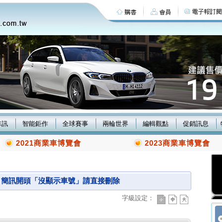
車訊
智能鉅作
全球賽事
兩輪世界
編輯觀點
促銷訊息
2021商業車博覽會
2023商業車博覽會
 簡訊開頭「沒顯示車號」請直接刪除
字級設定：