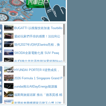
座純電旗艦 SUV，行李廂最大可達 935 公
全新純電 Mercedes-Benz C 400 4
拌車
消防車除了滅火裝備還需要什麼？
升
MATIC Electric 登場
奢華與科技大躍進，MAZDA全新3
一探SITRAK “準” 消防車的究竟
大益金龍初試啼聲，汽柴油5噸貨車
代CX-5全方位進化提前亮相並展開預售94.9
馬自達公布 2027 年式 MX-5 更
不是對手
正宗年鑑2025年全球自動車年鑑1月
萬起
新，新增 Yakudo 特別版
Skoda Peaq 發表全新電動動力系
BUGATTI 以模擬技術加速 Tourbillo
下旬問世！
2024第六屆ISUZU運轉職人挑戰賽
統 最長續航逾 640 公里、支援雙向供電
BMW M2 首度導入 xDrive 四驅，
國
n 動態開發
還給玩家們手排的感覺！法拉利公
首度前進南台灣熱烈開戰
豪華電能休旅新星 Audi Q4 Sportba
際
美國與瑞士需求成關鍵推手
The all-new T-Roc 魅力 自成焦點
布12Cilidri Manaule手排超跑產品細節
現代2027年式8代Elantra亮相，換
新
ck 55 e-tron S line
Scania Taiwan 逆風而行，加深力
Maserati GT2 Stradale「Tribute to
車
裝更銳利的造型、更先進的資訊娛樂系統及
SKODA全新電動七座 SUV Peaq
道投資布局
MC12」全球首度亮相
迎接 RANGE ROVER 品牌家族第
更高效的動力
問世，擁有品牌史上最寬敞且豪華的座艙
AUDI推出首款高性能油電超跑Nuvo
五位成員 全新 RANGE ROVER GT 預告登
造型華麗時尚、科技座艙再進化，P
lari，0到100公里加速2.6秒、極速350公里
百年三叉戟傳奇再啟程 Maserati 重
HYUNDAI PORTER II逆勢成長，
場
eugeot 208小改款發表上市94.8萬起
突然滿天都是小星星！ 台灣賓士突
車
／小時
返 1000 Miglia 傳承競速榮耀
法拉利首款純電跑車Luce亮相，最
勇奪中型貨車銷售冠軍
2026 Formula 1 Singapore Grand P
壇
襲式宣告全新 GLB 第四季上市即日起接單1
台灣僅此一台 ! ROYAL ENFIELD
大馬力超過1000匹並具備530公里最大續航
小車大空間、座艙科技更先進，SK
rix 新加坡大獎賽 Audi 極速之旅開放報名
yundai推出AllDayEnergy能源服
動
98萬起
SHOTGUN 650 x ROUGH CRAFTS 限量特
態
里程
ODA發表全新純電跨界休旅Eipq祭平民化車
賓士AMG.EA專屬平台首作，Merc
務 讓電動車化身行動儲能系統
福斯商旅挺頭家 推出「德系質感 精
仕版29日開放搶購
價89萬起
edes-AMG 全新GT 4-Door Coupe全球首發
福斯推出首款GTI純電性能掀背ID.
算圓夢」專案
和運租車榮獲國家品牌玉山獎 以智