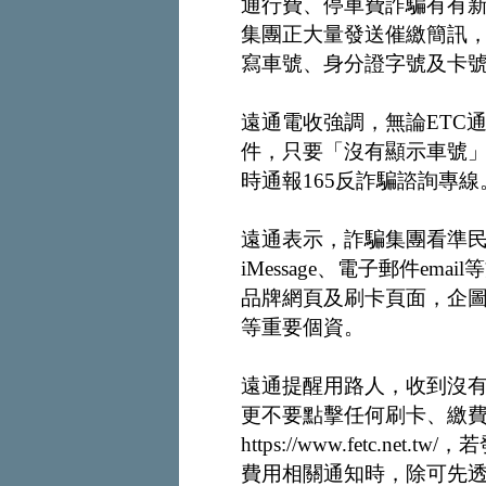
通行費、停車費詐騙有有新
集團正大量發送催繳簡訊
寫車號、身分證字號及卡
遠通電收強調，無論ETC通
件，只要「沒有顯示車號
時通報165反詐騙諮詢專線
遠通表示，詐騙集團看準
iMessage、電子郵件e
品牌網頁及刷卡頁面，企
等重要個資。
遠通提醒用路人，收到沒
更不要點擊任何刷卡、繳
https://www.fetc.
費用相關通知時，除可先透過遠