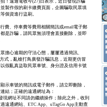
招！遠通電收今(27)日表示，近日發現詐騙
，並製作假的刷卡繳費頁面，企圖騙取民眾填
號等個資進行盜刷。
行費、停車費等費用相關簡訊或email電子郵
」都是詐騙，請民眾無須理會直接刪除，並即
。
民眾擔心逾期的守法心態，屢屢透過簡訊、
mail等方式，亂槍打鳥廣發詐騙訊息，近期更仿冒
圖以假亂真盜取民眾車號、身分證及信用卡號
有顯示車號的簡訊或電子郵件，請立即刪除，
費連結；正確的遠通網址為：
net.tw/，若發現網址不同請勿繼續操作；除此之外，收到
通網站、ETC App、uTagGo App主動查