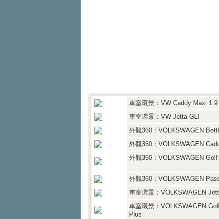
車室環景：VW Caddy Maxi 1.9
車室環景：VW Jetta GLI
外觀360：VOLKSWAGEN Bettl
外觀360：VOLKSWAGEN Cad
外觀360：VOLKSWAGEN Golf 
外觀360：VOLKSWAGEN Pass
車室環景：VOLKSWAGEN Jett
車室環景：VOLKSWAGEN Gol
Plus