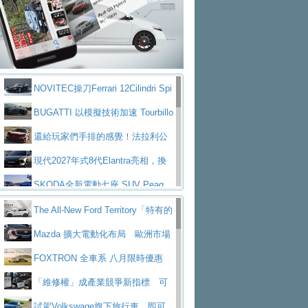
大型 SUV 鎖定七人座豪華市場
BMW攜手漫威電影【蜘蛛人：重生
拌車
消防車除了滅火裝備還需要什麼？
日】
Skoda 發表全新 Peaq 內裝：七人
一探SITRAK “準” 消防車的究竟
大益金龍初試啼聲，汽柴油5噸貨車
座純電旗艦 SUV，行李廂最大可達 935 公
全新純電 Mercedes-Benz C 400 4
不是對手
正宗年鑑2025年全球自動車年鑑1月
升
MATIC Electric 登場
奢華與科技大躍進，MAZDA全新3
NOVITEC操刀Ferrari 12Cilindri Spi
下旬問世！
2024第六屆ISUZU運轉職人挑戰賽
代CX-5全方位進化提前亮相並展開預售94.9
馬自達公布 2027 年式 MX-5 更
der 碳纖維空力、鍛造輪圈與Inconel排氣
BUGATTI 以模擬技術加速 Tourbillo
首度前進南台灣熱烈開戰
豪華電能休旅新星 Audi Q4 Sportba
萬起
新，新增 Yakudo 特別版
Skoda Peaq 發表全新電動動力系
上身
n 動態開發
還給玩家們手排的感覺！法拉利公
ck 55 e-tron S line
Scania Taiwan 逆風而行，加深力
統 最長續航逾 640 公里、支援雙向供電
BMW M2 首度導入 xDrive 四驅，
布12Cilidri Manaule手排超跑產品細節
現代2027年式8代Elantra亮相，換
道投資布局
美國與瑞士需求成關鍵推手
The all-new T-Roc 魅力 自成焦點
裝更銳利的造型、更先進的資訊娛樂系統及
SKODA全新電動七座 SUV Peaq
Maserati GT2 Stradale「Tribute to
更高效的動力
問世，擁有品牌史上最寬敞且豪華的座艙
AUDI推出首款高性能油電超跑Nuvo
The All-New Ford Territory「特有的
MC12」全球首度亮相
迎接 RANGE ROVER 品牌家族第
lari，0到100公里加速2.6秒、極速350公里
百年三叉戟傳奇再啟程 Maserati 重
安全感」 建構國產SUV安全新標竿
Mazda 擴大電動化布局 歐洲市場
五位成員 全新 RANGE ROVER GT 預告登
造型華麗時尚、科技座艙再進化，P
／小時
返 1000 Miglia 傳承競速榮耀
法拉利首款純電跑車Luce亮相，最
首季銷售成長 12%
FOXTRON 全車系 八月限時優惠
場
eugeot 208小改款發表上市94.8萬起
大馬力超過1000匹並具備530公里最大續航
小車大空間、座艙科技更先進，SK
用車成本大減
「維修權」成產業競爭新指標 可
里程
ODA發表全新純電跨界休旅Eipq祭平民化車
賓士AMG.EA專屬平台首作，Merc
維修設計將重塑移動產品價值
試駕Volkswage旗下旅行車 即可