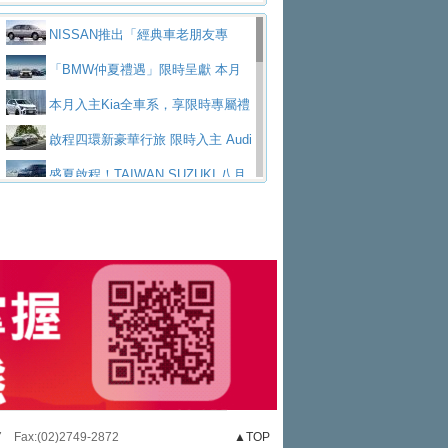
價89萬起
edes-AMG 全新GT 4-Door Coupe全球首發
福斯推出首款GTI純電性能掀背ID.
享有精品咖啡卡
Kia智慧油電科技潮旅The new Ston
NISSAN推出「經典車老朋友專
Polo GTI，擁有226匹馬力和零百加速 6.8
Jaguar 公布四門 GT車款正式車名
ic 1-7月累計銷量創歷史新高
NOVITEC升級Lamborghini Revuelt
案」 以匠人精神煥新珍品座駕
「BMW仲夏禮遇」限時呈獻 本月
秒的實力
為JAGUAR TYPE 01
終於跟上進度，LEXUS發表首款三
o 綜效輸出增至1,048匹
HYUNDAI PORTER II逆勢成長，
入主即享尊榮豪華五星假期 多元優購方案
本月入主Kia全車系，享限時專屬禮
排六座純電旗艦休旅 TZ
有錢也買不到的Golf R！福斯打造
勇奪中型貨車銷售冠軍
福斯商旅挺頭家 推出「德系質感 精
同步實施
遇
啟程四環新豪華行旅 限時入主 Audi
全新Golf R 24h賽車將挑戰紐柏林24小時耐
SKODA公布全新小型純電跨界休旅
算圓夢」專案
和運租車榮獲國家品牌玉山獎 以智
A6 旗艦陣容 低月付5,888元起及3 年乙式險
盛夏啟程！TAIWAN SUZUKI 八月
久賽
Epiq內裝設計，預計5月19日全球首發
福斯全新 ID. Polo 起跳價約台幣94
慧移動與綠能創新
父親節霸氣獻禮！PGO 威力125 最
購置金
禮遇全面升級
無懼暑假出行！ZS玩美Cool版與G5
萬，續航里程可達到455公里附氣動式按摩
福斯宣布Golf與T-Roc推出Full Hybri
低入手價 $60,900 起 省油ｘ安全ｘ大空間
2026 Formula 1 Singapore Grand P
0 PLUS酷涼特仕版升級通風座椅
Ford天外飛來禮 Territory旗艦響宴
座椅
d全油電複合動力車型，預計於今年第四季
KIA米蘭設計周展出Vision Meta Tu
陪爸爸輕鬆
rix 新加坡大獎賽 Audi 極速之旅開放報名
Hyundai推出AllDayEnergy能源服
三件組 再享0利率 入主再抽美國雙人來回機
Forester油電版上市週年保固升級
上市
rismo概念車並公布所有相關資訊，未來將
BMW 旗艦房車7系列中期改款，外
務 讓電動車化身行動儲能系統
NISSAN X-TRAIL 上市首月銷量
票
父親節再享SUBARU爸氣豪禮
PEUGEOT、CITROEN「EN ROU
是命名為EV8
觀煥然一新、內裝科技與電動車續航里程大
借「東風」之力，HONDA推出中國
躋身同級前3名
XFORCE攜手臺南祀典大天后宮 試
TE！La Vie en Route｜法式日常，即刻啟
全能ZS翻玩新視界！全新27年式換
幅升級
製造日本重新貼牌全新4代Insight純電動休
乘就送限量「幸福駕到」過爐御守
格上租車暑期享8% LINE POINTS
程」 全車系享 5 年
裝曜黑風格套件 含舊換新60萬內輕鬆入手
暑假購車趁現在！ PGO 全車系一
旅
回饋 再抽黑鑰匙尊榮禮遇
Volvo Trucks 承諾成為高科技供應
日限定賞車會 指定車款送3,000元加油卡
特斯拉掀充電價格戰 EVOASIS推
7 Fax:(02)2749-2872
▲TOP