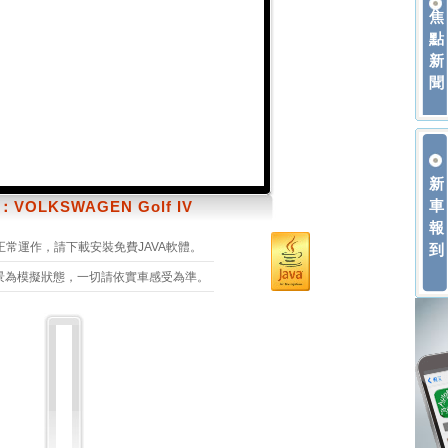
焦
點
新
聞
新
車
VOLKSWAGEN Golf IV
報
正常運作，請下載安裝免費JAVA軟體。
到
景為模擬狀態，一切請依實車感受為準。