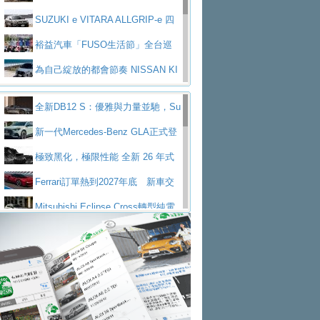
V Prestige
SUZUKI e VITARA ALLGRIP-e 四
驅精神的純電新詮釋
裕益汽車「FUSO生活節」全台巡
迴 結合生活體驗、交通安全與購車優惠
為自己綻放的都會節奏 NISSAN KI
CKS SAKURA
為品味獨具層峰買家打造的頂級座
全新DB12 S：優雅與力量並馳，Su
駕，MAZDA CX-90 33T AWD Premium Ca
安心舒適旅游的好夥伴 MG HS PH
per Tourer的顛峰之作
新一代Mercedes-Benz GLA正式登
ptain Seat
EV
許自己和家人一部舒適安全又高科
場 續航最高657公里、支援320kW快充
極致黑化，極限性能 全新 26 年式
技的座駕! Ford Territory中型油電休旅
後疫情時代最安全高效重型卡車FU
DEFENDER OCTA BLACK 限量登台
Ferrari訂單熱到2027年底 新車交
SO Super Great今日在台登場，結合先進安
中部車業老字號佳樂汽車取得Stella
付至少得等一年以上
Mitsubishi Eclipse Cross轉型純電
全輔助科技
ntis四品牌經銷權，全新多品牌旗艦展示中
屏東特搜大隊再添新利器 SITRAK
休旅 87kWh電池續航超過600公里
全新BMW 318i Touring豪華旅行車
心開幕啟用
救助器材車
買氣不衰、SUZUKI經銷商勇於開啟
全台限量200台 進化現型
不等零關稅的紅利，Jeep品牌今日
全新大店，新北都鈴木占地500坪土城旗艦
2025第七屆ISUZU運轉職人挑戰賽
起展開首批車交車
Volvo EX60 即將叩關，靜肅性、底
展示中心開幕
熱血登場 展現極致車技與專業職人精神
H2GP世界總決賽圓滿落幕 台灣團
盤與數位介面搶先揭露
Audi Q9 將於 2026 年底上市 旗艦
隊表現精彩
淨零減碳指標性應用 純電動水泥預