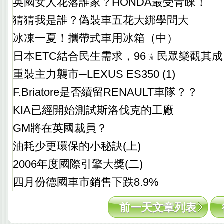
英國女人花落誰家？HONDA最受青睞！
猜猜我是誰？偽裝車五花大綁學問大
冰凍一夏！攜帶式車用冰箱（中）
日本ETC結合民生需求，96﹪民眾樂觀其成
重裝主力襲市─LEXUS ES350 (1)
F.Briatore是否續留RENAULT車隊？？
KIA已經開始測試斯洛伐克的工廠
GM將在英國裁員？
油耗少更環保的小秘訣(上)
2006年度國際引擎大獎(二)
四月份德國車市銷售下跌8.9%
前一天文章列表