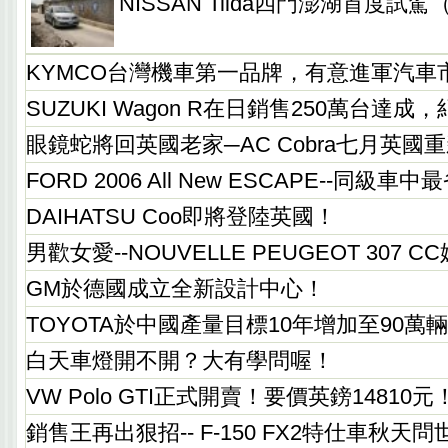
NISSAN Tiida四門澎湖首度試駕
KYMCO台灣機車第一品牌，有意進軍汽車
SUZUKI Wagon R在日銷售250萬台達
眼鏡蛇將回英國老家─AC Cobra七月英國
FORD 2006 All New ESCAPE--同級
DAIHATSU Coo即將登陸英國！
男歡女愛--NOUVELLE PEUGEOT 307 
GM於德國成立全新設計中心！
TOYOTA於中國產量目標10年增加至90萬
白天車燈開不開？大有學問喔！
VW Polo GTI正式開賣！要價英鎊14810元
銷售王再出狠招-- F-150 FX2特仕車秋天問