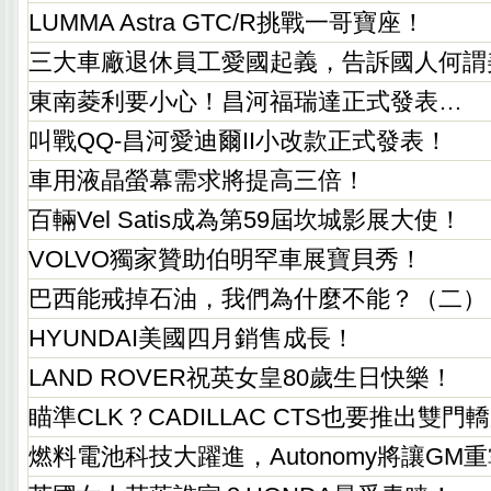
LUMMA Astra GTC/R挑戰一哥寶座！
三大車廠退休員工愛國起義，告訴國人何謂
東南菱利要小心！昌河福瑞達正式發表…
叫戰QQ-昌河愛迪爾II小改款正式發表！
車用液晶螢幕需求將提高三倍！
百輛Vel Satis成為第59屆坎城影展大使！
VOLVO獨家贊助伯明罕車展寶貝秀！
巴西能戒掉石油，我們為什麼不能？（二）
HYUNDAI美國四月銷售成長！
LAND ROVER祝英女皇80歲生日快樂！
瞄準CLK？CADILLAC CTS也要推出雙門
燃料電池科技大躍進，Autonomy將讓GM