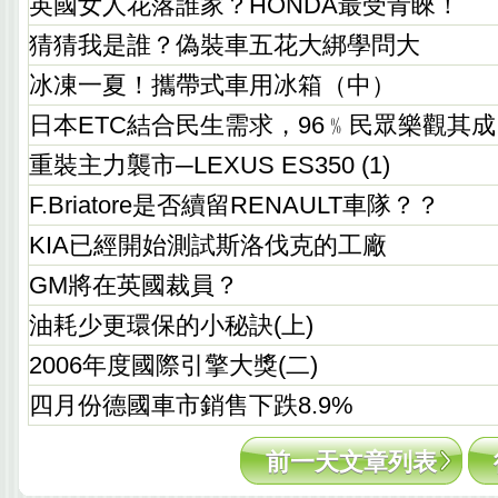
英國女人花落誰家？HONDA最受青睞！
猜猜我是誰？偽裝車五花大綁學問大
冰凍一夏！攜帶式車用冰箱（中）
日本ETC結合民生需求，96﹪民眾樂觀其成
重裝主力襲市─LEXUS ES350 (1)
F.Briatore是否續留RENAULT車隊？？
KIA已經開始測試斯洛伐克的工廠
GM將在英國裁員？
油耗少更環保的小秘訣(上)
2006年度國際引擎大獎(二)
四月份德國車市銷售下跌8.9%
前一天文章列表