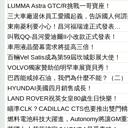
LUMMA Astra GTC/R挑戰一哥寶座！
三大車廠退休員工愛國起義，告訴國人何謂
東南菱利要小心！昌河福瑞達正式發表…
叫戰QQ-昌河愛迪爾II小改款正式發表！
車用液晶螢幕需求將提高三倍！
百輛Vel Satis成為第59屆坎城影展大使！
VOLVO獨家贊助伯明罕車展寶貝秀！
巴西能戒掉石油，我們為什麼不能？（二）
HYUNDAI美國四月銷售成長！
LAND ROVER祝英女皇80歲生日快樂！
瞄準CLK？CADILLAC CTS也要推出雙門
燃料電池科技大躍進，Autonomy將讓GM