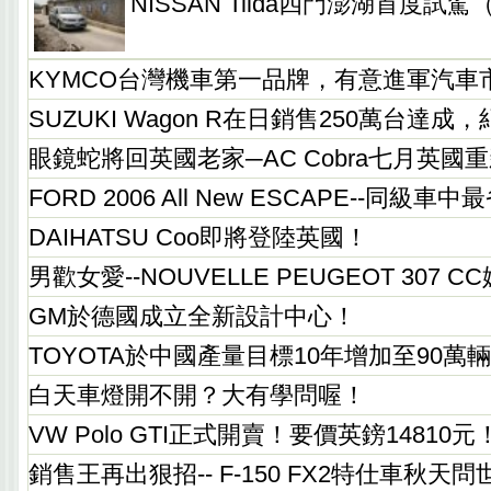
NISSAN Tiida四門澎湖首度試駕
KYMCO台灣機車第一品牌，有意進軍汽車
SUZUKI Wagon R在日銷售250萬台達
眼鏡蛇將回英國老家─AC Cobra七月英國
FORD 2006 All New ESCAPE--同級
DAIHATSU Coo即將登陸英國！
男歡女愛--NOUVELLE PEUGEOT 307 
GM於德國成立全新設計中心！
TOYOTA於中國產量目標10年增加至90萬
白天車燈開不開？大有學問喔！
VW Polo GTI正式開賣！要價英鎊14810元
銷售王再出狠招-- F-150 FX2特仕車秋天問