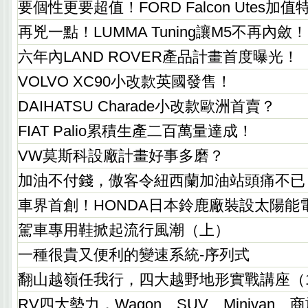
要個性更要超值！FORD Falcon Utes加
再兇一點！LUMMA Tuning讓M5不再內斂！
六年內LAND ROVER產品計畫首度曝光！
VOLVO XC90小改款英國發售！
DAIHATSU Charade小改款歐洲首賣？
FIAT Palio累積生產二百萬量達成！
VW莫斯科設廠計畫好事多磨？
加油不付錢，傲客令紐西蘭加油站頭痛不已
車界首創！HONDA日本鈴鹿廠裝設太陽能
駕車專用鞋掀起流行風潮（上）
一種很貴又便利的變速系統-序列式
翻山越嶺任我行，四大越野地形實戰講座（
RV四大勢力，Wagon、SUV、Minivan