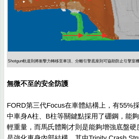
Shotgun軌道則將衝擊力轉移至車頂、分離引擎底座則可協助防止引擎室
無微不至的安全防護
FORD第三代Focus在車體結構上，有55
中車身A柱、B柱等關鍵點採用了硼鋼，能
輕重量，而馬氏體剛才則是能夠增強底盤硬度
是強化車身內部結構，其中Trinity Crash St