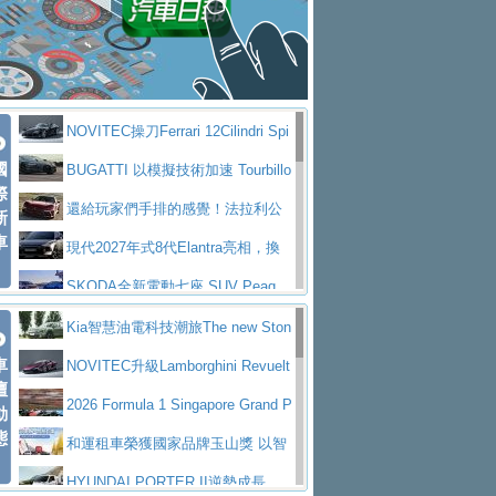
大型 SUV 鎖定七人座豪華市場
BMW攜手漫威電影【蜘蛛人：重生
拌車
消防車除了滅火裝備還需要什麼？
日】
Skoda 發表全新 Peaq 內裝：七人
一探SITRAK “準” 消防車的究竟
大益金龍初試啼聲，汽柴油5噸貨車
座純電旗艦 SUV，行李廂最大可達 935 公
全新純電 Mercedes-Benz C 400 4
不是對手
正宗年鑑2025年全球自動車年鑑1月
升
MATIC Electric 登場
奢華與科技大躍進，MAZDA全新3
NOVITEC操刀Ferrari 12Cilindri Spi
下旬問世！
2024第六屆ISUZU運轉職人挑戰賽
代CX-5全方位進化提前亮相並展開預售94.9
馬自達公布 2027 年式 MX-5 更
國
der 碳纖維空力、鍛造輪圈與Inconel排氣
BUGATTI 以模擬技術加速 Tourbillo
首度前進南台灣熱烈開戰
豪華電能休旅新星 Audi Q4 Sportba
際
萬起
新，新增 Yakudo 特別版
Skoda Peaq 發表全新電動動力系
上身
n 動態開發
還給玩家們手排的感覺！法拉利公
新
ck 55 e-tron S line
Scania Taiwan 逆風而行，加深力
統 最長續航逾 640 公里、支援雙向供電
BMW M2 首度導入 xDrive 四驅，
車
布12Cilidri Manaule手排超跑產品細節
現代2027年式8代Elantra亮相，換
道投資布局
美國與瑞士需求成關鍵推手
The all-new T-Roc 魅力 自成焦點
裝更銳利的造型、更先進的資訊娛樂系統及
SKODA全新電動七座 SUV Peaq
Maserati GT2 Stradale「Tribute to
更高效的動力
問世，擁有品牌史上最寬敞且豪華的座艙
AUDI推出首款高性能油電超跑Nuvo
Kia智慧油電科技潮旅The new Ston
MC12」全球首度亮相
迎接 RANGE ROVER 品牌家族第
車
lari，0到100公里加速2.6秒、極速350公里
百年三叉戟傳奇再啟程 Maserati 重
ic 1-7月累計銷量創歷史新高
NOVITEC升級Lamborghini Revuelt
壇
五位成員 全新 RANGE ROVER GT 預告登
造型華麗時尚、科技座艙再進化，P
／小時
返 1000 Miglia 傳承競速榮耀
法拉利首款純電跑車Luce亮相，最
o 綜效輸出增至1,048匹
2026 Formula 1 Singapore Grand P
動
場
eugeot 208小改款發表上市94.8萬起
態
大馬力超過1000匹並具備530公里最大續航
小車大空間、座艙科技更先進，SK
rix 新加坡大獎賽 Audi 極速之旅開放報名
和運租車榮獲國家品牌玉山獎 以智
里程
ODA發表全新純電跨界休旅Eipq祭平民化車
賓士AMG.EA專屬平台首作，Merc
慧移動與綠能創新
HYUNDAI PORTER II逆勢成長，