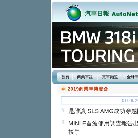
首頁
商業車誌
賞車頻道
全球
2019商業車博覽會
01/29
是誰讓 SLS AMG成功穿越隧道
MINI E首波使用調查報告出爐！
接手