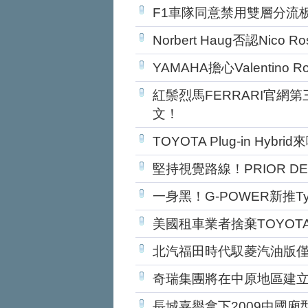
F1車隊同意禁用雙層分流板 
Norbert Haug否認Nic
YAMAHA擔心Valentino
紅鬃烈馬FERRARI官網
文！
TOYOTA Plug-in Hy
堅持視覺路線！PRIOR DES
一身黑！G-POWER新推Typh
美國租車業者捨棄TOYOT
北汽福田時代馭菱汽油版僅
奇瑞集團將在中原地區建
長城嘉譽拿下2009中國