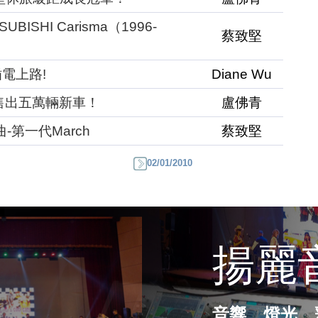
ISHI Carisma（1996-
蔡致堅
插電上路!
Diane Wu
國售出五萬輛新車！
盧佛青
-第一代March
蔡致堅
02/01/2010