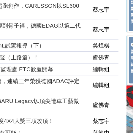
跑創作，CARLSSON以SL600
蔡志宇
輕到骨子裡，德國EDAG以第二代
蔡志宇
0hL試駕報導（下）
吳煌棋
試啼聲（上路篇）！
盧佛青
監理處 ETC歡慶開幕
編輯組
el大獎，連續三年榮獲德國ADAC評定
編輯組
RU Legacy以頂尖造車工藝傲
盧佛青
度4X4大獎三項攻頂！
蔡志宇
大有可能！
葉毓中