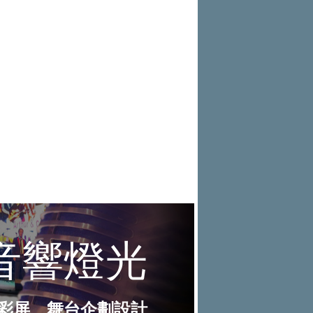
出風采
S Roadshow 熱血啟動
全台最速充電樁降臨桃園！ 華城電
團「燒肉Smile」跨界合作
出國、國旅都能用！iRent前進桃園
能首座640kW極速充電站正式啟用
和運租車（7855）上市前競價拍賣
機場
17.8PS 馬力怪物出閘！PGO TIG
完成 預計8月11日掛牌上市
DC Line 完美演繹『出廠即戰力』，限時購
格上共享車暑期優惠登場 揪友註冊
車禮遇錯過不
最高送萬元租車金
MINI X 宜蘭凱渡廣場酒店 聯手開
啟夏日玩樂新航線
和運租車搶暑期國旅商機 暑期租車
5折起
NISSAN提醒車主留意「巴威」颱
風動態 提供救援協助與優惠維修
中華三菱同步啟動『夏季健診』 及
『天災救援服務』 提供車輛完整保障