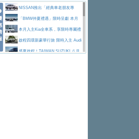
價89萬起
edes-AMG 全新GT 4-Door Coupe全球首發
福斯推出首款GTI純電性能掀背ID.
勇奪中型貨車銷售冠軍
父親節霸氣獻禮！PGO 威力125 最
NISSAN推出「經典車老朋友專
Polo GTI，擁有226匹馬力和零百加速 6.8
Jaguar 公布四門 GT車款正式車名
優
低入手價 $60,900 起 省油ｘ安全ｘ大空間
福斯商旅挺頭家 推出「德系質感 精
案」 以匠人精神煥新珍品座駕
「BMW仲夏禮遇」限時呈獻 本月
惠
秒的實力
為JAGUAR TYPE 01
終於跟上進度，LEXUS發表首款三
陪爸爸輕鬆
算圓夢」專案
yundai推出AllDayEnergy能源服
入主即享尊榮豪華五星假期 多元優購方案
本月入主Kia全車系，享限時專屬禮
情
報
排六座純電旗艦休旅 TZ
有錢也買不到的Golf R！福斯打造
務 讓電動車化身行動儲能系統
NISSAN X-TRAIL 上市首月銷量
同步實施
遇
啟程四環新豪華行旅 限時入主 Audi
全新Golf R 24h賽車將挑戰紐柏林24小時耐
SKODA公布全新小型純電跨界休旅
躋身同級前3名
Toyota歐洲純電車銷量翻倍 2026
A6 旗艦陣容 低月付5,888元起及3 年乙式險
盛夏啟程！TAIWAN SUZUKI 八月
久賽
Epiq內裝設計，預計5月19日全球首發
福斯全新 ID. Polo 起跳價約台幣94
上半年成長113％
XFORCE攜手臺南祀典大天后宮 試
購置金
禮遇全面升級
無懼暑假出行！ZS玩美Cool版與G5
萬，續航里程可達到455公里附氣動式按摩
福斯宣布Golf與T-Roc推出Full Hybri
乘就送限量「幸福駕到」過爐御守
Subaru推動燃油、油電與純電車混
0 PLUS酷涼特仕版升級通風座椅
Ford天外飛來禮 Territory旗艦響宴
座椅
d全油電複合動力車型，預計於今年第四季
KIA米蘭設計周展出Vision Meta Tu
線生產 以彈性製造應對市場變化
Volvo Trucks 承諾成為高科技供應
三件組 再享0利率 入主再抽美國雙人來回機
Forester油電版上市週年保固升級
上市
rismo概念車並公布所有相關資訊，未來將
BMW 旗艦房車7系列中期改款，外
鏈的可靠夥伴
格上租車暑期享8% LINE POINTS
票
父親節再享SUBARU爸氣豪禮
PEUGEOT、CITROEN「EN ROU
是命名為EV8
觀煥然一新、內裝科技與電動車續航里程大
借「東風」之力，HONDA推出中國
回饋 再抽黑鑰匙尊榮禮遇
匠心淬鍊展現世代躍進 ALL-NEW
TE！La Vie en Route｜法式日常，即刻啟
全能ZS翻玩新視界！全新27年式換
幅升級
製造日本重新貼牌全新4代Insight純電動休
MAZDA CX-5 延長保固禮遇限時實施
魅力 自成焦點 胡宇威擔任 The all-
程」 全車系享 5 年
裝曜黑風格套件 含舊換新60萬內輕鬆入手
暑假購車趁現在！ PGO 全車系一
旅
new T-Roc 品牌大使 攜手Volkswagen展現
2026 Honda Motorcycle Cruiser 風
日限定賞車會 指定車款送3,000元加油卡
特斯拉掀充電價格戰 EVOASIS推
不被定義的
格騎士趴圓滿落幕 風格由你定義！一起騎
Skoda Motorsport 125 週年 全台 R
訂閱制假日最低5.25元會員優惠
Honda Motorcycle攜手築間餐飲集