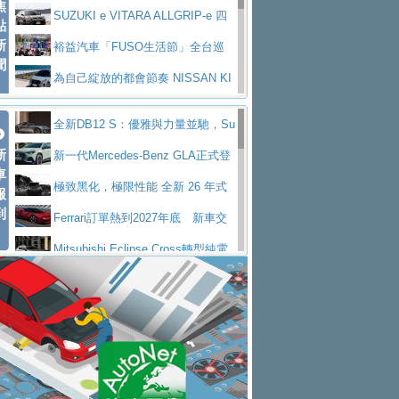
焦
V Prestige
SUZUKI e VITARA ALLGRIP-e 四
點
新
驅精神的純電新詮釋
裕益汽車「FUSO生活節」全台巡
聞
迴 結合生活體驗、交通安全與購車優惠
為自己綻放的都會節奏 NISSAN KI
CKS SAKURA
為品味獨具層峰買家打造的頂級座
全新DB12 S：優雅與力量並馳，Su
駕，MAZDA CX-90 33T AWD Premium Ca
安心舒適旅游的好夥伴 MG HS PH
新
per Tourer的顛峰之作
新一代Mercedes-Benz GLA正式登
ptain Seat
EV
許自己和家人一部舒適安全又高科
車
場 續航最高657公里、支援320kW快充
極致黑化，極限性能 全新 26 年式
報
技的座駕! Ford Territory中型油電休旅
後疫情時代最安全高效重型卡車FU
到
DEFENDER OCTA BLACK 限量登台
Ferrari訂單熱到2027年底 新車交
SO Super Great今日在台登場，結合先進安
中部車業老字號佳樂汽車取得Stella
付至少得等一年以上
Mitsubishi Eclipse Cross轉型純電
全輔助科技
ntis四品牌經銷權，全新多品牌旗艦展示中
屏東特搜大隊再添新利器 SITRAK
休旅 87kWh電池續航超過600公里
全新BMW 318i Touring豪華旅行車
心開幕啟用
救助器材車
買氣不衰、SUZUKI經銷商勇於開啟
全台限量200台 進化現型
不等零關稅的紅利，Jeep品牌今日
全新大店，新北都鈴木占地500坪土城旗艦
2025第七屆ISUZU運轉職人挑戰賽
起展開首批車交車
Volvo EX60 即將叩關，靜肅性、底
展示中心開幕
熱血登場 展現極致車技與專業職人精神
H2GP世界總決賽圓滿落幕 台灣團
盤與數位介面搶先揭露
Audi Q9 將於 2026 年底上市 旗艦
隊表現精彩
淨零減碳指標性應用 純電動水泥預