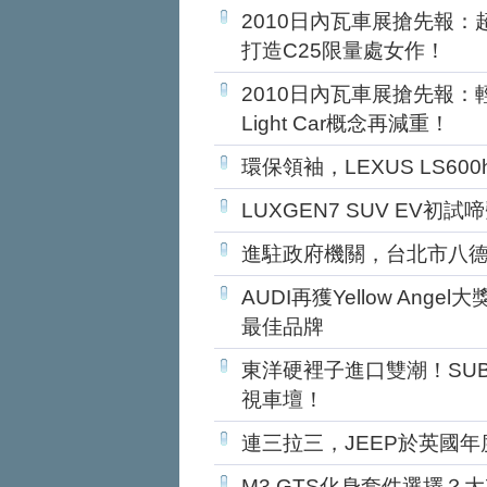
2010日內瓦車展搶先報：超
打造C25限量處女作！
2010日內瓦車展搶先報：
Light Car概念再減重！
環保領袖，LEXUS LS60
LUXGEN7 SUV EV初
進駐政府機關，台北市八德
AUDI再獲Yellow Ang
最佳品牌
東洋硬裡子進口雙潮！SUBA
視車壇！
連三拉三，JEEP於英國年
M3 GTS化身套件選擇？