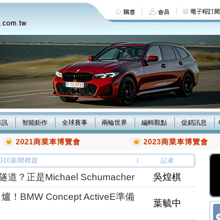
車訊
智能鉅作
全球賽事
兩輪世界
編輯觀點
促銷訊息
2021商業車博覽會
2023商業車博覽會
/2010新聞標題
記者
？正是Michael Schumacher
吳煌棋
BMW Concept ActiveE準備
葉毓中