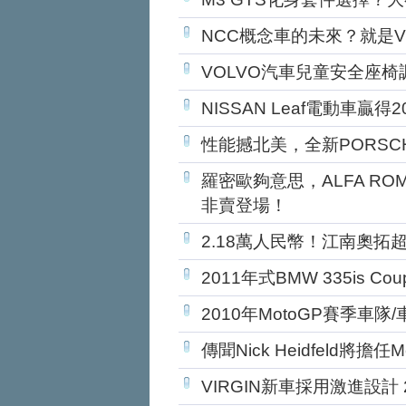
NCC概念車的未來？就是VW 
VOLVO汽車兒童安全座椅
NISSAN Leaf電動車贏
性能撼北美，全新PORSCHE 
羅密歐夠意思，ALFA ROMEO
非賣登場！
2.18萬人民幣！江南奧拓
2011年式BMW 335is Cou
2010年MotoGP賽季車隊
傳聞Nick Heidfeld將擔任
VIRGIN新車採用激進設計 2