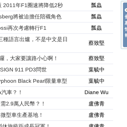
2011年F1圈速將降低2秒
瓢蟲
o Rosberg將被迫擔任陪襯角色
瓢蟲
 Rossi再次考慮轉行F1
瓢蟲
第三種語言出爐，不是中文是日
蔡致堅
brid來囉，大家要讓路小心啊！
蔡致堅
IGN 911 PD3問世
葉毓中
oon Black Pearl限量車型
葉毓中
A汽車？！
Diane Wu
需2.9萬人民幣？！
盧佛青
立微型車生產基地！
盧佛青
廂型休旅級距成長冠軍！
盧佛青