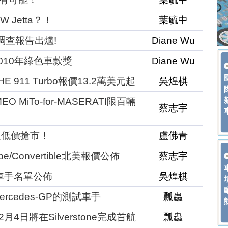
Jetta？！
葉毓中
調查報告出爐!
Diane Wu
得2010年綠色車款獎
Diane Wu
911 Turbo報價13.2萬美元起
吳煌棋
 MiTo-for-MASERATI限百輛
蔡志宇
超低價搶市！
盧佛青
pe/Convertible北美報價公佈
蔡志宇
/車手名單公佈
吳煌棋
Mercedes-GP的測試車手
瓢蟲
月4日將在Silverstone完成首航
瓢蟲