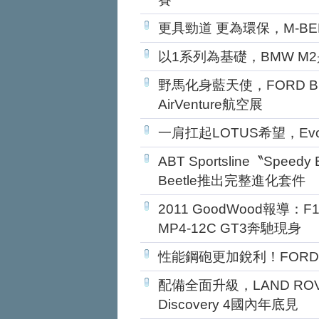
更具勁道 更為環保，M-BE
以1系列為基礎，BMW M
野馬化身藍天使，FORD Blue
AirVenture航空展
一肩扛起LOTUS希望，E
ABT Sportsline〝Spe
Beetle推出完整進化套件
2011 GoodWood報導：
MP4-12C GT3奔馳現身
性能鋼砲更加銳利！FORD在歐
配備全面升級，LAND ROVE
Discovery 4國內年底見