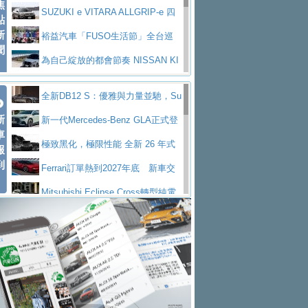
焦
V Prestige
SUZUKI e VITARA ALLGRIP-e 四
點
新
驅精神的純電新詮釋
裕益汽車「FUSO生活節」全台巡
聞
迴 結合生活體驗、交通安全與購車優惠
為自己綻放的都會節奏 NISSAN KI
CKS SAKURA
為品味獨具層峰買家打造的頂級座
全新DB12 S：優雅與力量並馳，Su
駕，MAZDA CX-90 33T AWD Premium Ca
安心舒適旅游的好夥伴 MG HS PH
新
per Tourer的顛峰之作
新一代Mercedes-Benz GLA正式登
ptain Seat
EV
許自己和家人一部舒適安全又高科
車
場 續航最高657公里、支援320kW快充
極致黑化，極限性能 全新 26 年式
報
技的座駕! Ford Territory中型油電休旅
後疫情時代最安全高效重型卡車FU
到
DEFENDER OCTA BLACK 限量登台
Ferrari訂單熱到2027年底 新車交
SO Super Great今日在台登場，結合先進安
中部車業老字號佳樂汽車取得Stella
付至少得等一年以上
Mitsubishi Eclipse Cross轉型純電
全輔助科技
ntis四品牌經銷權，全新多品牌旗艦展示中
屏東特搜大隊再添新利器 SITRAK
休旅 87kWh電池續航超過600公里
全新BMW 318i Touring豪華旅行車
心開幕啟用
救助器材車
買氣不衰、SUZUKI經銷商勇於開啟
全台限量200台 進化現型
不等零關稅的紅利，Jeep品牌今日
全新大店，新北都鈴木占地500坪土城旗艦
2025第七屆ISUZU運轉職人挑戰賽
起展開首批車交車
Volvo EX60 即將叩關，靜肅性、底
展示中心開幕
熱血登場 展現極致車技與專業職人精神
H2GP世界總決賽圓滿落幕 台灣團
盤與數位介面搶先揭露
Audi Q9 將於 2026 年底上市 旗艦
隊表現精彩
淨零減碳指標性應用 純電動水泥預