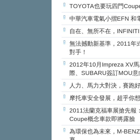
TOYOTA也要玩四門Coupe
中華汽車電氣小摺EFN 和
自在、無所不在，INFINITI
無法撼動新基準，2011年式A
對手！
2012年10月Impreza
際、SUBARU簽訂MOU
人力、馬力大對決，賽跑好手挑
摩托車安全發展，超乎你想像的
2011法蘭克福車展搶先報：
Coupe概念車款即將露臉
為環保也為未來，M-BENZ與s
賽