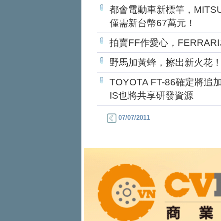
都會電動車新標竿，MITSUB
僅需新台幣67萬元！
拍賣FF作愛心，FERRAR
野馬加黃蜂，擦出新火花
TOYOTA FT-86確定
IS也將共享研發資源
07/07/2011