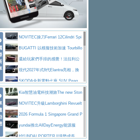
大型 SUV 鎖定七人座豪華市場
BMW攜手漫威電影【蜘蛛人：重生
拌車
消防車除了滅火裝備還需要什麼？
日】
Skoda 發表全新 Peaq 內裝：七人
一探SITRAK “準” 消防車的究竟
大益金龍初試啼聲，汽柴油5噸貨車
座純電旗艦 SUV，行李廂最大可達 935 公
全新純電 Mercedes-Benz C 400 4
不是對手
正宗年鑑2025年全球自動車年鑑1月
升
MATIC Electric 登場
奢華與科技大躍進，MAZDA全新3
NOVITEC操刀Ferrari 12Cilindri Spi
下旬問世！
2024第六屆ISUZU運轉職人挑戰賽
代CX-5全方位進化提前亮相並展開預售94.9
馬自達公布 2027 年式 MX-5 更
國
der 碳纖維空力、鍛造輪圈與Inconel排氣
BUGATTI 以模擬技術加速 Tourbillo
首度前進南台灣熱烈開戰
豪華電能休旅新星 Audi Q4 Sportba
際
萬起
新，新增 Yakudo 特別版
Skoda Peaq 發表全新電動動力系
上身
n 動態開發
還給玩家們手排的感覺！法拉利公
新
ck 55 e-tron S line
Scania Taiwan 逆風而行，加深力
統 最長續航逾 640 公里、支援雙向供電
BMW M2 首度導入 xDrive 四驅，
車
布12Cilidri Manaule手排超跑產品細節
現代2027年式8代Elantra亮相，換
道投資布局
美國與瑞士需求成關鍵推手
The all-new T-Roc 魅力 自成焦點
裝更銳利的造型、更先進的資訊娛樂系統及
SKODA全新電動七座 SUV Peaq
Maserati GT2 Stradale「Tribute to
更高效的動力
問世，擁有品牌史上最寬敞且豪華的座艙
AUDI推出首款高性能油電超跑Nuvo
Kia智慧油電科技潮旅The new Ston
MC12」全球首度亮相
迎接 RANGE ROVER 品牌家族第
車
lari，0到100公里加速2.6秒、極速350公里
百年三叉戟傳奇再啟程 Maserati 重
ic 1-7月累計銷量創歷史新高
NOVITEC升級Lamborghini Revuelt
壇
五位成員 全新 RANGE ROVER GT 預告登
造型華麗時尚、科技座艙再進化，P
／小時
返 1000 Miglia 傳承競速榮耀
法拉利首款純電跑車Luce亮相，最
o 綜效輸出增至1,048匹
2026 Formula 1 Singapore Grand P
動
場
eugeot 208小改款發表上市94.8萬起
態
大馬力超過1000匹並具備530公里最大續航
小車大空間、座艙科技更先進，SK
rix 新加坡大獎賽 Audi 極速之旅開放報名
yundai推出AllDayEnergy能源服
里程
ODA發表全新純電跨界休旅Eipq祭平民化車
賓士AMG.EA專屬平台首作，Merc
務 讓電動車化身行動儲能系統
HYUNDAI PORTER II逆勢成長，