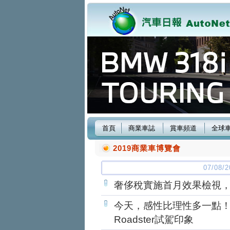
首頁
商業車誌
賞車頻道
全球
2019商業車博覽會
07/08
奢侈稅實施首月效果檢視
今天，感性比理性多一點！ AST
Roadster試駕印象