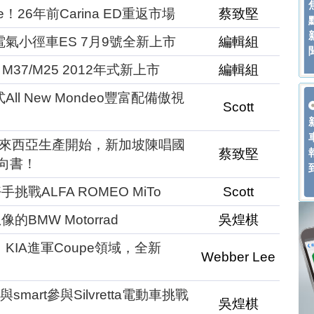
！26年前Carina ED重返市場
蔡致堅
電氣小徑車ES 7月9號全新上市
編輯組
 M37/M25 2012年式新上市
編輯組
ll New Mondeo豐富配備傲視
Scott
 XV馬來西亞生產開始，新加坡陳唱國
蔡致堅
意向書！
戰ALFA ROMEO MiTo
Scott
BMW Motorrad
吳煌棋
KIA進軍Coupe領域，全新
Webber Lee
mart參與Silvretta電動車挑戰
吳煌棋