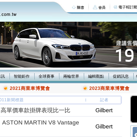
車訊
智能鉅作
全球賽事
兩輪世界
編輯觀點
促銷訊息
2021商業車博覽會
2023商業車博覽會
/2011新聞標題
記者
，高單價車款掛牌表現比一比
Gilbert
ON MARTIN V8 Vantage
Gilbert