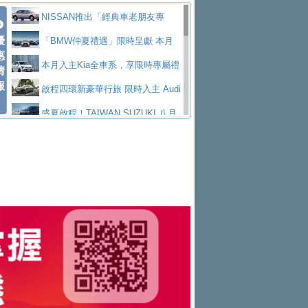
價89萬起
edes-AMG 全新GT 4-Door Coupe全球首發
福斯推出首款GTI純電性能掀背ID.
勇奪中型貨車銷售冠軍
父親節霸氣獻禮！PGO 威力125 最
NISSAN推出「經典車老朋友專
Polo GTI，擁有226匹馬力和零百加速 6.8
Jaguar 公布四門 GT車款正式車名
優
低入手價 $60,900 起 省油ｘ安全ｘ大空間
福斯商旅挺頭家 推出「德系質感 精
案」 以匠人精神煥新珍品座駕
「BMW仲夏禮遇」限時呈獻 本月
惠
秒的實力
為JAGUAR TYPE 01
終於跟上進度，LEXUS發表首款三
陪爸爸輕鬆
算圓夢」專案
和運租車榮獲國家品牌玉山獎 以智
入主即享尊榮豪華五星假期 多元優購方案
本月入主Kia全車系，享限時專屬禮
情
報
排六座純電旗艦休旅 TZ
有錢也買不到的Golf R！福斯打造
慧移動與綠能創新
Volvo Trucks 承諾成為高科技供應
同步實施
遇
啟程四環新豪華行旅 限時入主 Audi
全新Golf R 24h賽車將挑戰紐柏林24小時耐
SKODA公布全新小型純電跨界休旅
鏈的可靠夥伴
XFORCE攜手臺南祀典大天后宮 試
A6 旗艦陣容 低月付5,888元起及3 年乙式險
盛夏啟程！TAIWAN SUZUKI 八月
久賽
Epiq內裝設計，預計5月19日全球首發
福斯全新 ID. Polo 起跳價約台幣94
乘就送限量「幸福駕到」過爐御守
NISSAN X-TRAIL 上市首月銷量
購置金
禮遇全面升級
無懼暑假出行！ZS玩美Cool版與G5
萬，續航里程可達到455公里附氣動式按摩
福斯宣布Golf與T-Roc推出Full Hybri
躋身同級前3名
格上租車暑期享8% LINE POINTS
0 PLUS酷涼特仕版升級通風座椅
Ford天外飛來禮 Territory旗艦響宴
座椅
d全油電複合動力車型，預計於今年第四季
KIA米蘭設計周展出Vision Meta Tu
回饋 再抽黑鑰匙尊榮禮遇
Toyota歐洲純電車銷量翻倍 2026
三件組 再享0利率 入主再抽美國雙人來回機
Forester油電版上市週年保固升級
上市
rismo概念車並公布所有相關資訊，未來將
BMW 旗艦房車7系列中期改款，外
上半年成長113％
Subaru推動燃油、油電與純電車混
票
父親節再享SUBARU爸氣豪禮
PEUGEOT、CITROEN「EN ROU
是命名為EV8
觀煥然一新、內裝科技與電動車續航里程大
借「東風」之力，HONDA推出中國
線生產 以彈性製造應對市場變化
魅力 自成焦點 胡宇威擔任 The all-
TE！La Vie en Route｜法式日常，即刻啟
全能ZS翻玩新視界！全新27年式換
幅升級
製造日本重新貼牌全新4代Insight純電動休
new T-Roc 品牌大使 攜手Volkswagen展現
匠心淬鍊展現世代躍進 ALL-NEW
程」 全車系享 5 年
裝曜黑風格套件 含舊換新60萬內輕鬆入手
暑假購車趁現在！ PGO 全車系一
旅
不被定義的
MAZDA CX-5 延長保固禮遇限時實施
2026 Honda Motorcycle Cruiser 風
日限定賞車會 指定車款送3,000元加油卡
特斯拉掀充電價格戰 EVOASIS推
格騎士趴圓滿落幕 風格由你定義！一起騎
全台最速充電樁降臨桃園！ 華城電
訂閱制假日最低5.25元會員優惠
Honda Motorcycle攜手築間餐飲集