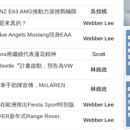
NZ E63 AMG換動力源挑戰極限
吳煌棋
2是來真的？
Webber Lee
 Angels Mustang現身EAA
Webber Lee
vora將繼續代表蓮花精神
Scott
edy Beetle〞計畫啟動，預告為VW
林維政
F1車手助陣宣傳，McLAREN
林維政
洲推出Fiesta Sport特別版
Webber Lee
R新年式Range Rover、
Webber Lee