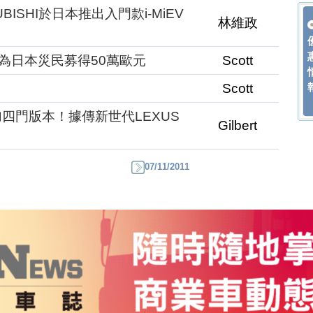
ISHI於日本推出入門款i-MiEV
林維政
I為日本災民募得50萬歐元
Scott
！
Scott
將追加四門版本！據傳新世代LEXUS
Gilbert
07/11/2011