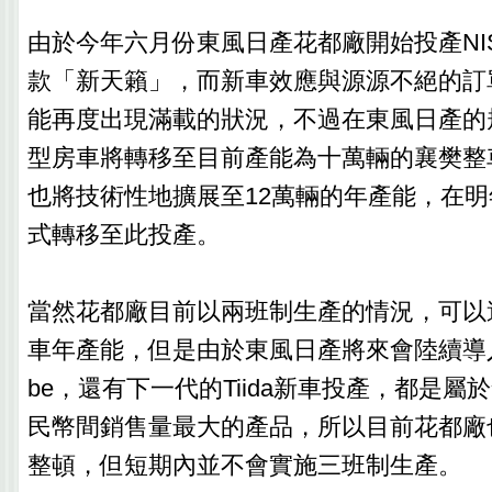
由於今年六月份東風日產花都廠開始投產NISSA
款「新天籟」，而新車效應與源源不絕的訂
能再度出現滿載的狀況，不過在東風日產的
型房車將轉移至目前產能為十萬輛的襄樊整
也將技術性地擴展至12萬輛的年產能，在
式轉移至此投產。
當然花都廠目前以兩班制生產的情況，可以
車年產能，但是由於東風日產將來會陸續導入包
be，還有下一代的Tiida新車投產，都是屬於
民幣間銷售量最大的產品，所以目前花都廠
整頓，但短期內並不會實施三班制生產。