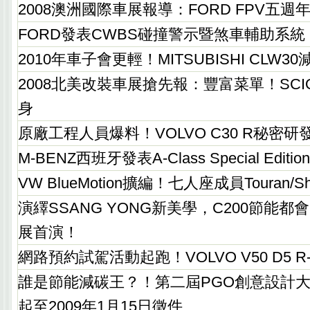
2008澳洲國際車展報導：FORD FPV五週
FORD發表CWBS碰撞警示暨煞車輔助系統
2010年車子會更輕！MITSUBISHI CLW
2008北美改裝車展搶先報：豐富菜單！SC
身
原廠工程人員爆料！VOLVO C30 R秘密研
M-BENZ西班牙發表A-Class Special Edition B
VW BlueMotion擴編！七人座成員Touran/
演繹SSANG YONG新美學，C200節能都
展首演！
網路預約試駕活動起跑！VOLVO V50 D5 R-D
誰是節能減碳王？！第二屆PGO創意設計大
起至2009年1月15日徵件