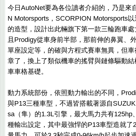
今日AutoNet要為各位讀者介紹的，乃是來自
N Motorsports，SCORPION Motorsp
的造型，設計出此輛旗下第一款三輪跑車處女作
且Prodigy從車身前半部，那前伸的鼻翼
單座設定等，的確與方程式賽車無異，但車
章了，換上了類似機車的搖臂與鏈條驅動結
車車格基礎。
動力系統部份，依照動力輸出的不同，Prodig
與P13三種車型，不過皆搭載著源自SUZUKI
sa（隼）的1.3L引擎，最大馬力共有125hp、1
種輸出設定，其中最強悍的P13車型造就了2.3
量馬力，可於3.3秒完成0-96km/h起步加