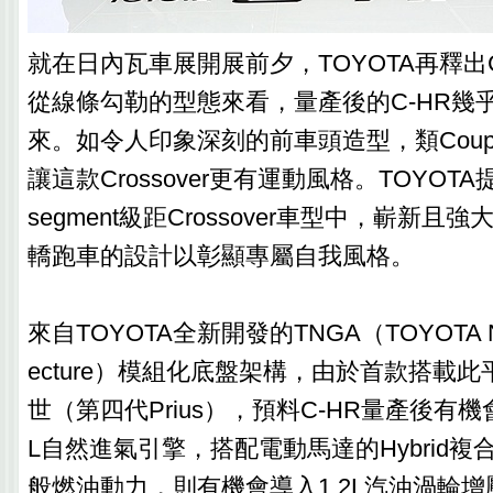
就在日內瓦車展開展前夕，TOYOTA再釋出
從線條勾勒的型態來看，量產後的C-HR幾
來。如令人印象深刻的前車頭造型，類Cou
讓這款Crossover更有運動風格。TOYOTA
segment級距Crossover車型中，嶄新且
轎跑車的設計以彰顯專屬自我風格。
來自TOYOTA全新開發的TNGA（TOYOTA New G
ecture）模組化底盤架構，由於首款搭載
世（第四代Prius），預料C-HR量產後有機
L自然進氣引擎，搭配電動馬達的Hybrid
般燃油動力，則有機會導入1.2L汽油渦輪