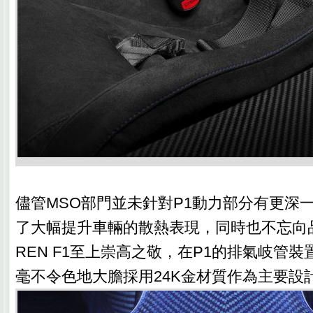
儘管MSO部門並未針對P1動力部分有更深
了大幅提升車輛的散熱表現，同時也不忘向品
REN F1至上崇高之敬，在P1的排氣岐管裝
毫不令色地大膽採用24K金材質作為主要設