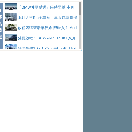
Polo GTI，擁有226匹馬力和零百加速 6.8
Jaguar 公布四門 GT車款正式車名
慧移動與綠能創新
父親節霸氣獻禮！PGO 威力125 最
「BMW仲夏禮遇」限時呈獻 本月
秒的實力
為JAGUAR TYPE 01
終於跟上進度，LEXUS發表首款三
優
低入手價 $60,900 起 省油ｘ安全ｘ大空間
Toyota歐洲純電車銷量翻倍 2026
入主即享尊榮豪華五星假期 多元優購方案
本月入主Kia全車系，享限時專屬禮
惠
排六座純電旗艦休旅 TZ
有錢也買不到的Golf R！福斯打造
陪爸爸輕鬆
上半年成長113％
NISSAN X-TRAIL 上市首月銷量
同步實施
遇
啟程四環新豪華行旅 限時入主 Audi
情
報
全新Golf R 24h賽車將挑戰紐柏林24小時耐
SKODA公布全新小型純電跨界休旅
躋身同級前3名
Subaru推動燃油、油電與純電車混
A6 旗艦陣容 低月付5,888元起及3 年乙式險
盛夏啟程！TAIWAN SUZUKI 八月
久賽
Epiq內裝設計，預計5月19日全球首發
福斯全新 ID. Polo 起跳價約台幣94
線生產 以彈性製造應對市場變化
XFORCE攜手臺南祀典大天后宮 試
購置金
禮遇全面升級
無懼暑假出行！ZS玩美Cool版與G5
萬，續航里程可達到455公里附氣動式按摩
福斯宣布Golf與T-Roc推出Full Hybri
乘就送限量「幸福駕到」過爐御守
Volvo Trucks 承諾成為高科技供應
0 PLUS酷涼特仕版升級通風座椅
Ford天外飛來禮 Territory旗艦響宴
座椅
d全油電複合動力車型，預計於今年第四季
KIA米蘭設計周展出Vision Meta Tu
鏈的可靠夥伴
格上租車暑期享8% LINE POINTS
三件組 再享0利率 入主再抽美國雙人來回機
Forester油電版上市週年保固升級
上市
rismo概念車並公布所有相關資訊，未來將
BMW 旗艦房車7系列中期改款，外
回饋 再抽黑鑰匙尊榮禮遇
匠心淬鍊展現世代躍進 ALL-NEW
票
父親節再享SUBARU爸氣豪禮
PEUGEOT、CITROEN「EN ROU
是命名為EV8
觀煥然一新、內裝科技與電動車續航里程大
借「東風」之力，HONDA推出中國
MAZDA CX-5 延長保固禮遇限時實施
魅力 自成焦點 胡宇威擔任 The all-
TE！La Vie en Route｜法式日常，即刻啟
全能ZS翻玩新視界！全新27年式換
幅升級
製造日本重新貼牌全新4代Insight純電動休
現代汽車發表全新電動跨界休旅Ioni
new T-Roc 品牌大使 攜手Volkswagen展現
Skoda Motorsport 125 週年 全台 R
程」 全車系享 5 年
裝曜黑風格套件 含舊換新60萬內輕鬆入手
暑假購車趁現在！ PGO 全車系一
旅
q 3，科幻風格的造型具備335公里最大續航
不被定義的
S Roadshow 熱血啟動
Nissan力拚縮短新車開發週期 導
日限定賞車會 指定車款送3,000元加油卡
特斯拉掀充電價格戰 EVOASIS推
里程
入AI、借鏡中國車廠求生
全台最速充電樁降臨桃園！ 華城電
訂閱制假日最低5.25元會員優惠
Honda Motorcycle攜手築間餐飲集
能首座640kW極速充電站正式啟用
BMW iX3投產9個月突破5萬輛 匈
團「燒肉Smile」跨界合作
出國、國旅都能用！iRent前進桃園