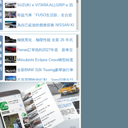
焦
V Prestige
SUZUKI e VITARA ALLGRIP-e 四
點
新
驅精神的純電新詮釋
裕益汽車「FUSO生活節」全台巡
聞
迴 結合生活體驗、交通安全與購車優惠
為自己綻放的都會節奏 NISSAN KI
CKS SAKURA
為品味獨具層峰買家打造的頂級座
極致黑化，極限性能 全新 26 年式
駕，MAZDA CX-90 33T AWD Premium Ca
安心舒適旅游的好夥伴 MG HS PH
新
DEFENDER OCTA BLACK 限量登台
Ferrari訂單熱到2027年底 新車交
ptain Seat
EV
許自己和家人一部舒適安全又高科
車
付至少得等一年以上
Mitsubishi Eclipse Cross轉型純電
報
技的座駕! Ford Territory中型油電休旅
後疫情時代最安全高效重型卡車FU
到
休旅 87kWh電池續航超過600公里
全新BMW 318i Touring豪華旅行車
SO Super Great今日在台登場，結合先進安
中部車業老字號佳樂汽車取得Stella
全台限量200台 進化現型
不等零關稅的紅利，Jeep品牌今日
全輔助科技
ntis四品牌經銷權，全新多品牌旗艦展示中
屏東特搜大隊再添新利器 SITRAK
起展開首批車交車
Volvo EX60 即將叩關，靜肅性、底
心開幕啟用
救助器材車
買氣不衰、SUZUKI經銷商勇於開啟
盤與數位介面搶先揭露
Audi Q9 將於 2026 年底上市 旗艦
全新大店，新北都鈴木占地500坪土城旗艦
2025第七屆ISUZU運轉職人挑戰賽
大型 SUV 鎖定七人座豪華市場
BMW攜手漫威電影【蜘蛛人：重生
展示中心開幕
熱血登場 展現極致車技與專業職人精神
H2GP世界總決賽圓滿落幕 台灣團
日】
Skoda 發表全新 Peaq 內裝：七人
隊表現精彩
淨零減碳指標性應用 純電動水泥預