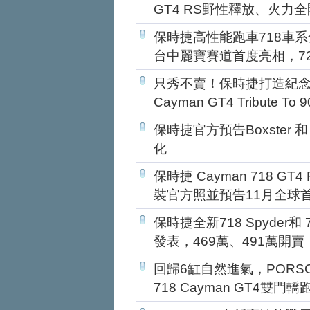
GT4 RS野性釋放、火力全
保時捷高性能跑車718車系全新
台中麗寶賽道首度亮相，7
只秀不賣！保時捷打造紀念1
Cayman GT4 Tribute To
保時捷官方預告Boxster 和
化
保時捷 Cayman 718 
裝官方照並預告11月全球
保時捷全新718 Spyder和 
發表，469萬、491萬開賣
回歸6缸自然進氣，PORSCH
718 Cayman GT4雙門轎