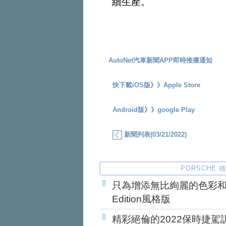
續生產。
AutoNet汽車新聞APP即時推播通知
快下載iOS版》》
Apple Store
Android版》》
google Play
新聞列表(03/21/2022)
PORSCHE 
只為增添無比絢麗的色彩和華麗
Edition風格版
精彩絕倫的2022保時捷駕訓