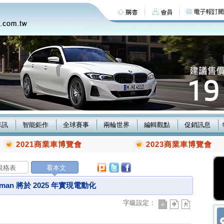
車訊
智能鉅作
全球賽事
兩輪世界
編輯觀點
促銷訊息
2021商業車博覽會
2023商業車博覽會
規格表
看本文
yman 將於 2025 年實現電動化
字級設定：