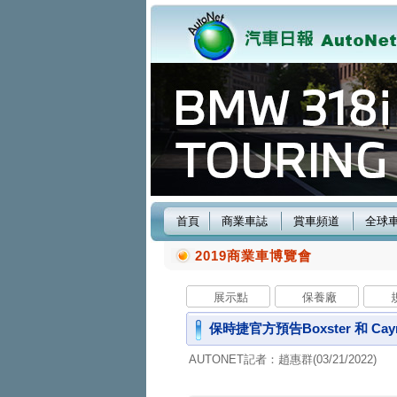
首頁
商業車誌
賞車頻道
全球
2019商業車博覽會
展示點
保養廠
保時捷官方預告Boxster 和 Ca
AUTONET記者：趙惠群(03/21/2022)