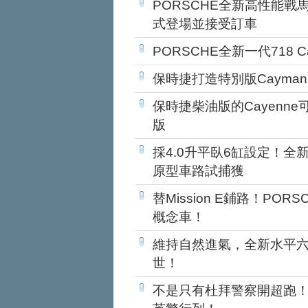
PORSCHE全新高性能戰馬718
式登場並接受訂車
PORSCHE全新一代718 
保時捷打造特別版Cayman G
保時捷柴油版的Cayenn
版
採4.0升平臥6缸設定！全新PO
原型車路試捕獲
替Mission E鋪路！PORSC
概念車！
維持自然進氣，全新水平六缸P
世！
不是只有杜拜警察開超跑！PO