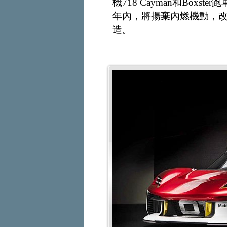
機718 Cayman和Boxs
年內，將揚棄內燃機動，改而
造。