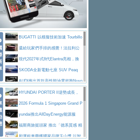
座純電旗艦 SUV，行李廂最大可達 935 公
全新純電 Mercedes-Benz C 400 4
拌車
消防車除了滅火裝備還需要什麼？
升
MATIC Electric 登場
奢華與科技大躍進，MAZDA全新3
一探SITRAK “準” 消防車的究竟
大益金龍初試啼聲，汽柴油5噸貨車
代CX-5全方位進化提前亮相並展開預售94.9
馬自達公布 2027 年式 MX-5 更
不是對手
正宗年鑑2025年全球自動車年鑑1月
萬起
新，新增 Yakudo 特別版
Skoda Peaq 發表全新電動動力系
BUGATTI 以模擬技術加速 Tourbillo
下旬問世！
2024第六屆ISUZU運轉職人挑戰賽
統 最長續航逾 640 公里、支援雙向供電
BMW M2 首度導入 xDrive 四驅，
國
n 動態開發
還給玩家們手排的感覺！法拉利公
首度前進南台灣熱烈開戰
豪華電能休旅新星 Audi Q4 Sportba
際
美國與瑞士需求成關鍵推手
The all-new T-Roc 魅力 自成焦點
布12Cilidri Manaule手排超跑產品細節
現代2027年式8代Elantra亮相，換
新
ck 55 e-tron S line
Scania Taiwan 逆風而行，加深力
Maserati GT2 Stradale「Tribute to
車
裝更銳利的造型、更先進的資訊娛樂系統及
SKODA全新電動七座 SUV Peaq
道投資布局
MC12」全球首度亮相
迎接 RANGE ROVER 品牌家族第
更高效的動力
問世，擁有品牌史上最寬敞且豪華的座艙
AUDI推出首款高性能油電超跑Nuvo
五位成員 全新 RANGE ROVER GT 預告登
造型華麗時尚、科技座艙再進化，P
lari，0到100公里加速2.6秒、極速350公里
百年三叉戟傳奇再啟程 Maserati 重
HYUNDAI PORTER II逆勢成長，
場
eugeot 208小改款發表上市94.8萬起
突然滿天都是小星星！ 台灣賓士突
車
／小時
返 1000 Miglia 傳承競速榮耀
法拉利首款純電跑車Luce亮相，最
勇奪中型貨車銷售冠軍
2026 Formula 1 Singapore Grand P
壇
襲式宣告全新 GLB 第四季上市即日起接單1
台灣僅此一台 ! ROYAL ENFIELD
大馬力超過1000匹並具備530公里最大續航
小車大空間、座艙科技更先進，SK
rix 新加坡大獎賽 Audi 極速之旅開放報名
yundai推出AllDayEnergy能源服
動
98萬起
SHOTGUN 650 x ROUGH CRAFTS 限量特
態
里程
ODA發表全新純電跨界休旅Eipq祭平民化車
賓士AMG.EA專屬平台首作，Merc
務 讓電動車化身行動儲能系統
福斯商旅挺頭家 推出「德系質感 精
仕版29日開放搶購
價89萬起
edes-AMG 全新GT 4-Door Coupe全球首發
福斯推出首款GTI純電性能掀背ID.
算圓夢」專案
和運租車榮獲國家品牌玉山獎 以智