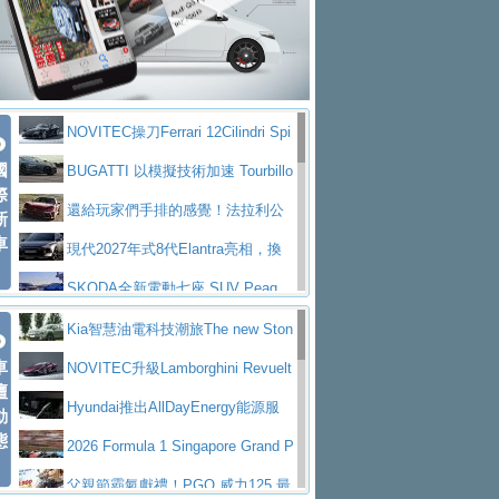
大型 SUV 鎖定七人座豪華市場
BMW攜手漫威電影【蜘蛛人：重生
拌車
消防車除了滅火裝備還需要什麼？
日】
Skoda 發表全新 Peaq 內裝：七人
一探SITRAK “準” 消防車的究竟
大益金龍初試啼聲，汽柴油5噸貨車
座純電旗艦 SUV，行李廂最大可達 935 公
全新純電 Mercedes-Benz C 400 4
不是對手
正宗年鑑2025年全球自動車年鑑1月
升
MATIC Electric 登場
奢華與科技大躍進，MAZDA全新3
NOVITEC操刀Ferrari 12Cilindri Spi
下旬問世！
2024第六屆ISUZU運轉職人挑戰賽
代CX-5全方位進化提前亮相並展開預售94.9
馬自達公布 2027 年式 MX-5 更
國
der 碳纖維空力、鍛造輪圈與Inconel排氣
BUGATTI 以模擬技術加速 Tourbillo
首度前進南台灣熱烈開戰
豪華電能休旅新星 Audi Q4 Sportba
際
萬起
新，新增 Yakudo 特別版
Skoda Peaq 發表全新電動動力系
上身
n 動態開發
還給玩家們手排的感覺！法拉利公
新
ck 55 e-tron S line
Scania Taiwan 逆風而行，加深力
統 最長續航逾 640 公里、支援雙向供電
BMW M2 首度導入 xDrive 四驅，
車
布12Cilidri Manaule手排超跑產品細節
現代2027年式8代Elantra亮相，換
道投資布局
美國與瑞士需求成關鍵推手
The all-new T-Roc 魅力 自成焦點
裝更銳利的造型、更先進的資訊娛樂系統及
SKODA全新電動七座 SUV Peaq
Maserati GT2 Stradale「Tribute to
更高效的動力
問世，擁有品牌史上最寬敞且豪華的座艙
AUDI推出首款高性能油電超跑Nuvo
Kia智慧油電科技潮旅The new Ston
MC12」全球首度亮相
迎接 RANGE ROVER 品牌家族第
車
lari，0到100公里加速2.6秒、極速350公里
百年三叉戟傳奇再啟程 Maserati 重
ic 1-7月累計銷量創歷史新高
NOVITEC升級Lamborghini Revuelt
壇
五位成員 全新 RANGE ROVER GT 預告登
造型華麗時尚、科技座艙再進化，P
／小時
返 1000 Miglia 傳承競速榮耀
法拉利首款純電跑車Luce亮相，最
o 綜效輸出增至1,048匹
Hyundai推出AllDayEnergy能源服
動
場
eugeot 208小改款發表上市94.8萬起
態
大馬力超過1000匹並具備530公里最大續航
小車大空間、座艙科技更先進，SK
務 讓電動車化身行動儲能系統
2026 Formula 1 Singapore Grand P
里程
ODA發表全新純電跨界休旅Eipq祭平民化車
賓士AMG.EA專屬平台首作，Merc
rix 新加坡大獎賽 Audi 極速之旅開放報名
父親節霸氣獻禮！PGO 威力125 最