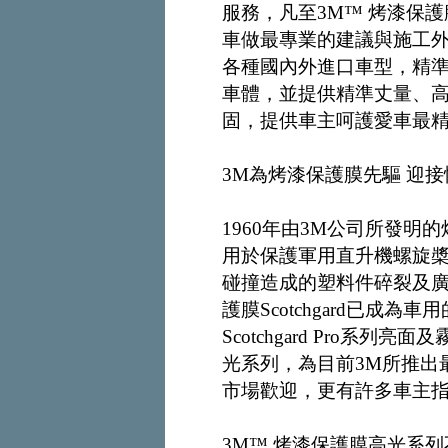
服務，凡至3M™ 烤漆保
車做最專業的建議與施工外
各種國內外進口車型，精準
車體，並提供精準丈量、高
固，提供車主呵護愛車最
3M為烤漆保護膜先驅 迎
1960年由3M公司所發
用於保護軍用直升機螺旋
碰撞造成的塑料件碎裂及廣告
護膜Scotchgard已成
Scotchgard Pro系
光系列，為目前3M所推出
市場歡迎，更有許多車主
3M™ 烤漆保護膜高光系