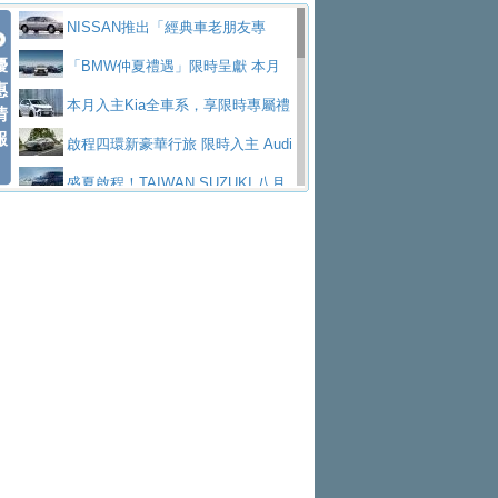
價89萬起
edes-AMG 全新GT 4-Door Coupe全球首發
福斯推出首款GTI純電性能掀背ID.
低入手價 $60,900 起 省油ｘ安全ｘ大空間
HYUNDAI PORTER II逆勢成長，
NISSAN推出「經典車老朋友專
Polo GTI，擁有226匹馬力和零百加速 6.8
Jaguar 公布四門 GT車款正式車名
優
陪爸爸輕鬆
勇奪中型貨車銷售冠軍
和運租車榮獲國家品牌玉山獎 以智
案」 以匠人精神煥新珍品座駕
「BMW仲夏禮遇」限時呈獻 本月
惠
秒的實力
為JAGUAR TYPE 01
終於跟上進度，LEXUS發表首款三
慧移動與綠能創新
福斯商旅挺頭家 推出「德系質感 精
入主即享尊榮豪華五星假期 多元優購方案
本月入主Kia全車系，享限時專屬禮
情
報
排六座純電旗艦休旅 TZ
有錢也買不到的Golf R！福斯打造
算圓夢」專案
格上租車暑期享8% LINE POINTS
同步實施
遇
啟程四環新豪華行旅 限時入主 Audi
全新Golf R 24h賽車將挑戰紐柏林24小時耐
SKODA公布全新小型純電跨界休旅
回饋 再抽黑鑰匙尊榮禮遇
NISSAN X-TRAIL 上市首月銷量
A6 旗艦陣容 低月付5,888元起及3 年乙式險
盛夏啟程！TAIWAN SUZUKI 八月
久賽
Epiq內裝設計，預計5月19日全球首發
福斯全新 ID. Polo 起跳價約台幣94
躋身同級前3名
XFORCE攜手臺南祀典大天后宮 試
購置金
禮遇全面升級
無懼暑假出行！ZS玩美Cool版與G5
萬，續航里程可達到455公里附氣動式按摩
福斯宣布Golf與T-Roc推出Full Hybri
乘就送限量「幸福駕到」過爐御守
Subaru推動燃油、油電與純電車混
0 PLUS酷涼特仕版升級通風座椅
Ford天外飛來禮 Territory旗艦響宴
座椅
d全油電複合動力車型，預計於今年第四季
KIA米蘭設計周展出Vision Meta Tu
線生產 以彈性製造應對市場變化
Volvo Trucks 承諾成為高科技供應
三件組 再享0利率 入主再抽美國雙人來回機
Forester油電版上市週年保固升級
上市
rismo概念車並公布所有相關資訊，未來將
BMW 旗艦房車7系列中期改款，外
鏈的可靠夥伴
Toyota歐洲純電車銷量翻倍 2026
票
父親節再享SUBARU爸氣豪禮
PEUGEOT、CITROEN「EN ROU
是命名為EV8
觀煥然一新、內裝科技與電動車續航里程大
借「東風」之力，HONDA推出中國
上半年成長113％
匠心淬鍊展現世代躍進 ALL-NEW
TE！La Vie en Route｜法式日常，即刻啟
全能ZS翻玩新視界！全新27年式換
幅升級
製造日本重新貼牌全新4代Insight純電動休
MAZDA CX-5 延長保固禮遇限時實施
魅力 自成焦點 胡宇威擔任 The all-
程」 全車系享 5 年
裝曜黑風格套件 含舊換新60萬內輕鬆入手
暑假購車趁現在！ PGO 全車系一
旅
new T-Roc 品牌大使 攜手Volkswagen展現
Nissan力拚縮短新車開發週期 導
日限定賞車會 指定車款送3,000元加油卡
特斯拉掀充電價格戰 EVOASIS推
不被定義的
入AI、借鏡中國車廠求生
Skoda Motorsport 125 週年 全台 R
訂閱制假日最低5.25元會員優惠
Honda Motorcycle攜手築間餐飲集