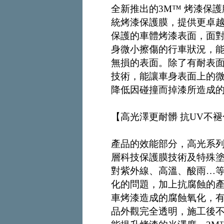
全新推出的3M™ 烤漆保護
統烤漆保護膜，提供更卓
保護的車體烤漆表面，面
身微小擦傷的行車狀況，
無損的表面。除了有耐表
技術，能讓車身表面上的
降低因碰撞而掉漆所造成
【高光澤更耐髒 抗UV不
產品的效能部分，高光系列
層科技保護膜技術及特殊塗
對紫外線、高溫、酸雨…
化的問題，加上抗腐蝕的
車烤漆造成的腐蝕氧化，
品外觀完全透明，施工後