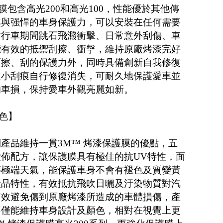
膜包含高光200和高光100，性能優於其他傳
越與强悍的車身保護力，可以安裝在任何需要
對行車期間跳石飛濺衝擊、日常意外刮傷、車
能有效的抵禦刮擦、衝擊，維持原廠烤漆完好
面擦、刮的保護力外，同時具備創新自我修復
微小刮痕自行修復消失，可耐久地保護愛車並
的車損，保持愛車外觀亮麗如新。
褪色】
產品維持一貫3M™ 烤漆保護膜的優點，五
佈配方，讓保護膜具有極佳的抗UV特性，面
等極端天氣，能保護車身不會有褪色及質變黃
產品特性，有效抵抗飛吹日曬及汙染物質對汽
有效避免傷到原廠烤漆所造成的車體損傷，產
不僅能維持車身設計及顏色，相對在視覺上更