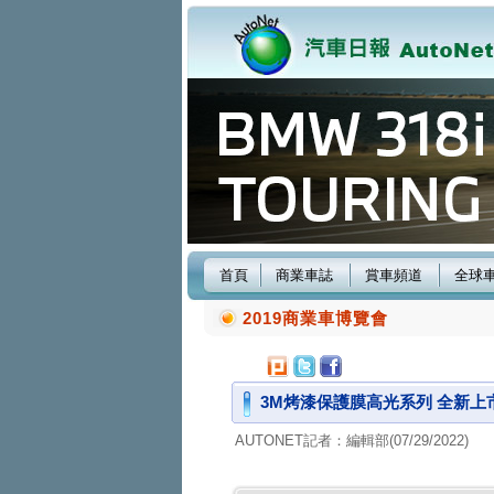
首頁
商業車誌
賞車頻道
全球
2019商業車博覽會
3M烤漆保護膜高光系列 全新上
AUTONET記者：編輯部(07/29/2022)