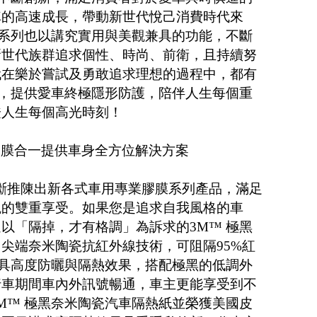
車的高速成長，帶動新世代悅己消費時代來
光系列也以講究實用與美觀兼具的功能，不斷
新世代族群追求個性、時尚、前衛，且持續努
代在樂於嘗試及勇敢追求理想的過程中，都有
列，提供愛車終極隱形防護，陪伴人生每個重
證人生每個高光時刻！
 三膜合一提供車身全方位解決方案
斷推陳出新各式車用專業膠膜系列產品，滿足
觀的雙重享受。如果您是追求自我風格的車
以「隔掉，才有格調」為訴求的3M™ 極黑
尖端奈米陶瓷抗紅外線技術，可阻隔95%紅
線，具高度防曬與隔熱效果，搭配極黑的低調外
行車期間車內外訊號暢通，車主更能享受到不
M™ 極黑奈米陶瓷汽車隔熱紙並榮獲美國皮