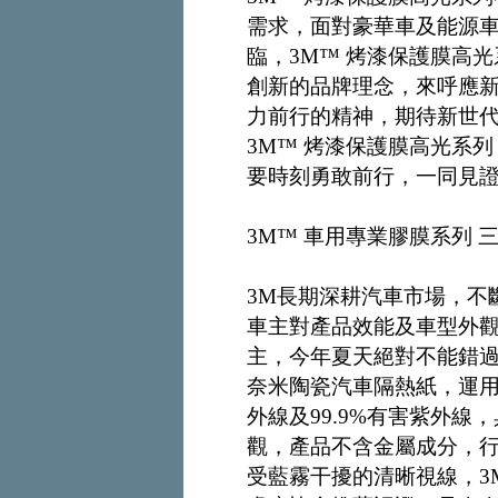
需求，面對豪華車及能源
臨，3M™ 烤漆保護膜高
創新的品牌理念，來呼應
力前行的精神，期待新世
3M™ 烤漆保護膜高光系
要時刻勇敢前行，一同見
3M™ 車用專業膠膜系列
3M長期深耕汽車市場，不
車主對產品效能及車型外
主，今年夏天絕對不能錯過
奈米陶瓷汽車隔熱紙，運用
外線及99.9%有害紫外
觀，產品不含金屬成分，
受藍霧干擾的清晰視線，3