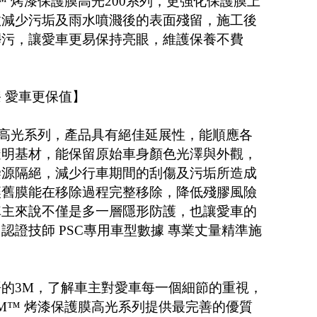
™ 烤漆保護膜高光200系列，更強化保護膜上
效減少污垢及雨水噴濺後的表面殘留，施工後
髒污，讓愛車更易保持亮眼，維護保養不費
 愛車更保值】
膜高光系列，產品具有絕佳延展性，能順應各
透明基材，能保留原始車身顏色光澤與外觀，
染源隔絕，減少行車期間的刮傷及污垢所造成
讓舊膜能在移除過程完整移除，降低殘膠風險
車主來說不僅是多一層隱形防護，也讓愛車的
認證技師 PSC專用車型數據 專業丈量精準施
的3M，了解車主對愛車每一個細節的重視，
M™ 烤漆保護膜高光系列提供最完善的優質