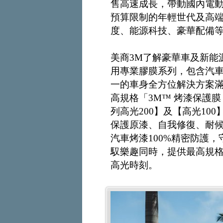
售高速成長，帶動國內電
預算限制的年輕世代及高
度、能源科技、豪華配備
美商3M了解豪華車及新能
用專業膠膜系列，包含汽
一的車身全方位解決方案滿
高規格「3M™ 烤漆保護膜
列高光200】及【高光1
保護原漆、自我修復、耐
汽車烤漆100%精密防護
馭樂趣同時，提供最高規
高光時刻。