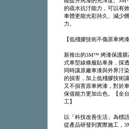
能提升烤漆的光澤度。3M
的疏水抗汙能力，可以有
車體更能光彩持久、減少
力。
【低殘膠技術不傷原車烤漆
新推出的3M™ 烤漆保護
式車型線條服貼車身，採
同時讓原廠車漆與外界汙
的損害，加上低殘膠技術
又不損害原車烤漆，對於
保值能力更加出色。【全台
工】
以「科技改善生活」為標語
從產品研發到實際施工，3