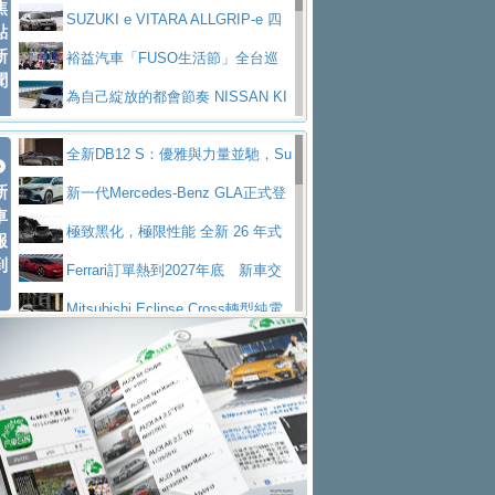
焦
V Prestige
SUZUKI e VITARA ALLGRIP-e 四
點
新
驅精神的純電新詮釋
裕益汽車「FUSO生活節」全台巡
聞
迴 結合生活體驗、交通安全與購車優惠
為自己綻放的都會節奏 NISSAN KI
CKS SAKURA
為品味獨具層峰買家打造的頂級座
全新DB12 S：優雅與力量並馳，Su
駕，MAZDA CX-90 33T AWD Premium Ca
安心舒適旅游的好夥伴 MG HS PH
新
per Tourer的顛峰之作
新一代Mercedes-Benz GLA正式登
ptain Seat
EV
許自己和家人一部舒適安全又高科
車
場 續航最高657公里、支援320kW快充
極致黑化，極限性能 全新 26 年式
報
技的座駕! Ford Territory中型油電休旅
後疫情時代最安全高效重型卡車FU
到
DEFENDER OCTA BLACK 限量登台
Ferrari訂單熱到2027年底 新車交
SO Super Great今日在台登場，結合先進安
中部車業老字號佳樂汽車取得Stella
付至少得等一年以上
Mitsubishi Eclipse Cross轉型純電
全輔助科技
ntis四品牌經銷權，全新多品牌旗艦展示中
屏東特搜大隊再添新利器 SITRAK
休旅 87kWh電池續航超過600公里
全新BMW 318i Touring豪華旅行車
心開幕啟用
救助器材車
買氣不衰、SUZUKI經銷商勇於開啟
全台限量200台 進化現型
不等零關稅的紅利，Jeep品牌今日
全新大店，新北都鈴木占地500坪土城旗艦
2025第七屆ISUZU運轉職人挑戰賽
起展開首批車交車
Volvo EX60 即將叩關，靜肅性、底
展示中心開幕
熱血登場 展現極致車技與專業職人精神
H2GP世界總決賽圓滿落幕 台灣團
盤與數位介面搶先揭露
Audi Q9 將於 2026 年底上市 旗艦
隊表現精彩
淨零減碳指標性應用 純電動水泥預