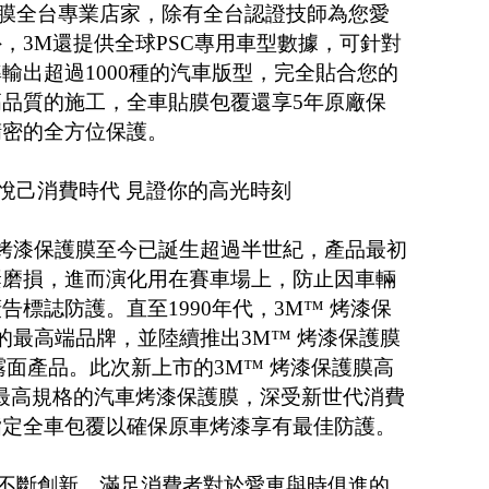
護膜全台專業店家，除有全台認證技師為您愛
，3M還提供全球PSC專用車型數據，可針對
輸出超過1000種的汽車版型，完全貼合您的
品質的施工，全車貼膜包覆還享5年原廠保
精密的全方位保護。
接悅己消費時代 見證你的高光時刻
明的烤漆保護膜至今已誕生超過半世紀，產品最初
槳磨損，進而演化用在賽車場上，防止因車輛
標誌防護。直至1990年代，3M™ 烤漆保
為車用的最高端品牌，並陸續推出3M™ 烤漆保護膜
列亮面及霧面產品。此次新上市的3M™ 烤漆保護膜高
最高規格的汽車烤漆保護膜，深受新世代消費
指定全車包覆以確保原車烤漆享有最佳防護。
列不斷創新，滿足消費者對於愛車與時俱進的