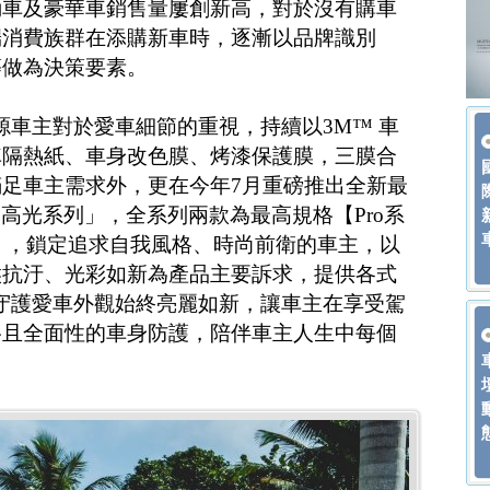
動車及豪華車銷售量屢創新高，對於沒有購車
端消費族群在添購新車時，逐漸以品牌識別
等做為決策要素。
源車主對於愛車細節的重視，持續以3M™ 車
車隔熱紙、車身改色膜、烤漆保護膜，三膜合
足車主需求外，更在今年7月重磅推出全新最
 高光系列」，全系列兩款為最高規格【Pro系
00】，鎖定追求自我風格、時尚前衛的車主，以
候抗汙、光彩如新為產品主要訴求，提供各式
，守護愛車外觀始終亮麗如新，讓車主在享受駕
格且全面性的車身防護，陪伴車主人生中每個