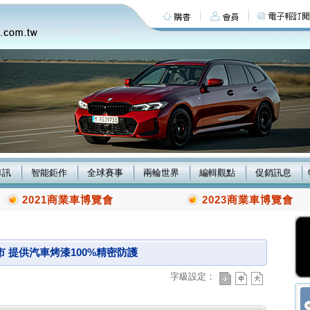
車訊
智能鉅作
全球賽事
兩輪世界
編輯觀點
促銷訊息
2021商業車博覽會
2023商業車博覽會
市 提供汽車烤漆100%精密防護
字級設定：