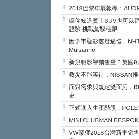
2018巴黎車展報導：AUDI
讓你知道賓士SUV也可以這
體驗 挑戰駕馭極限
因倒車顯影速度過慢，NHT
Mulsanne
新規範影響銷售量？英國9
救災不能等待，NISSAN推Ultim
面對需求與規定雙面刃，BEN
史
正式進入生產階段，POLE
MINI CLUBMAN BES
VW榮獲2018台灣新車銷