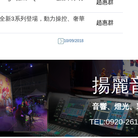
趙惠群
W全新3系列登場，動力操控、奢華
趙惠群
10/09/2018