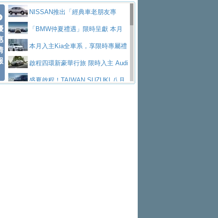
價89萬起
edes-AMG 全新GT 4-Door Coupe全球首發
福斯推出首款GTI純電性能掀背ID.
低入手價 $60,900 起 省油ｘ安全ｘ大空間
HYUNDAI PORTER II逆勢成長，
NISSAN推出「經典車老朋友專
Polo GTI，擁有226匹馬力和零百加速 6.8
Jaguar 公布四門 GT車款正式車名
優
陪爸爸輕鬆
勇奪中型貨車銷售冠軍
和運租車榮獲國家品牌玉山獎 以智
案」 以匠人精神煥新珍品座駕
「BMW仲夏禮遇」限時呈獻 本月
惠
秒的實力
為JAGUAR TYPE 01
終於跟上進度，LEXUS發表首款三
慧移動與綠能創新
福斯商旅挺頭家 推出「德系質感 精
入主即享尊榮豪華五星假期 多元優購方案
本月入主Kia全車系，享限時專屬禮
情
報
排六座純電旗艦休旅 TZ
有錢也買不到的Golf R！福斯打造
算圓夢」專案
格上租車暑期享8% LINE POINTS
同步實施
遇
啟程四環新豪華行旅 限時入主 Audi
全新Golf R 24h賽車將挑戰紐柏林24小時耐
SKODA公布全新小型純電跨界休旅
回饋 再抽黑鑰匙尊榮禮遇
NISSAN X-TRAIL 上市首月銷量
A6 旗艦陣容 低月付5,888元起及3 年乙式險
盛夏啟程！TAIWAN SUZUKI 八月
久賽
Epiq內裝設計，預計5月19日全球首發
福斯全新 ID. Polo 起跳價約台幣94
躋身同級前3名
XFORCE攜手臺南祀典大天后宮 試
購置金
禮遇全面升級
無懼暑假出行！ZS玩美Cool版與G5
萬，續航里程可達到455公里附氣動式按摩
福斯宣布Golf與T-Roc推出Full Hybri
乘就送限量「幸福駕到」過爐御守
Subaru推動燃油、油電與純電車混
0 PLUS酷涼特仕版升級通風座椅
Ford天外飛來禮 Territory旗艦響宴
座椅
d全油電複合動力車型，預計於今年第四季
KIA米蘭設計周展出Vision Meta Tu
線生產 以彈性製造應對市場變化
Volvo Trucks 承諾成為高科技供應
三件組 再享0利率 入主再抽美國雙人來回機
Forester油電版上市週年保固升級
上市
rismo概念車並公布所有相關資訊，未來將
BMW 旗艦房車7系列中期改款，外
鏈的可靠夥伴
Toyota歐洲純電車銷量翻倍 2026
票
父親節再享SUBARU爸氣豪禮
PEUGEOT、CITROEN「EN ROU
是命名為EV8
觀煥然一新、內裝科技與電動車續航里程大
借「東風」之力，HONDA推出中國
上半年成長113％
匠心淬鍊展現世代躍進 ALL-NEW
TE！La Vie en Route｜法式日常，即刻啟
全能ZS翻玩新視界！全新27年式換
幅升級
製造日本重新貼牌全新4代Insight純電動休
MAZDA CX-5 延長保固禮遇限時實施
魅力 自成焦點 胡宇威擔任 The all-
程」 全車系享 5 年
裝曜黑風格套件 含舊換新60萬內輕鬆入手
暑假購車趁現在！ PGO 全車系一
旅
new T-Roc 品牌大使 攜手Volkswagen展現
Nissan力拚縮短新車開發週期 導
日限定賞車會 指定車款送3,000元加油卡
特斯拉掀充電價格戰 EVOASIS推
不被定義的
入AI、借鏡中國車廠求生
Skoda Motorsport 125 週年 全台 R
訂閱制假日最低5.25元會員優惠
Honda Motorcycle攜手築間餐飲集