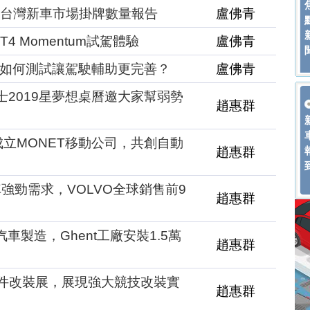
9月台灣新車市場掛牌數量報告
盧佛青
 T4 Momentum試駕體驗
盧佛青
TC如何測試讓駕駛輔助更完善？
盧佛青
士2019星夢想桌曆邀大家幫弱勢
趙惠群
成立MONET移動公司，共創自動
趙惠群
強勁需求，VOLVO全球銷售前9
趙惠群
車製造，Ghent工廠安裝1.5萬
趙惠群
配件改裝展，展現強大競技改裝實
趙惠群