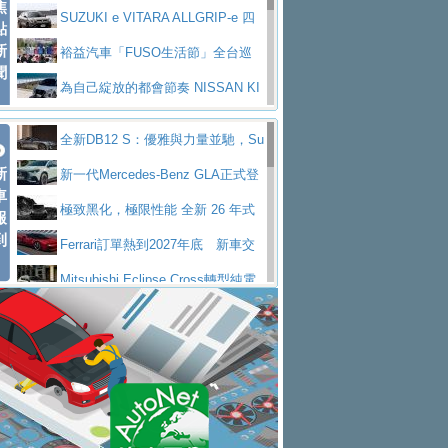
焦
V Prestige
SUZUKI e VITARA ALLGRIP-e 四
點
新
驅精神的純電新詮釋
裕益汽車「FUSO生活節」全台巡
聞
迴 結合生活體驗、交通安全與購車優惠
為自己綻放的都會節奏 NISSAN KI
CKS SAKURA
為品味獨具層峰買家打造的頂級座
全新DB12 S：優雅與力量並馳，Su
駕，MAZDA CX-90 33T AWD Premium Ca
安心舒適旅游的好夥伴 MG HS PH
新
per Tourer的顛峰之作
新一代Mercedes-Benz GLA正式登
ptain Seat
EV
許自己和家人一部舒適安全又高科
車
場 續航最高657公里、支援320kW快充
極致黑化，極限性能 全新 26 年式
報
技的座駕! Ford Territory中型油電休旅
後疫情時代最安全高效重型卡車FU
到
DEFENDER OCTA BLACK 限量登台
Ferrari訂單熱到2027年底 新車交
SO Super Great今日在台登場，結合先進安
中部車業老字號佳樂汽車取得Stella
付至少得等一年以上
Mitsubishi Eclipse Cross轉型純電
全輔助科技
ntis四品牌經銷權，全新多品牌旗艦展示中
屏東特搜大隊再添新利器 SITRAK
休旅 87kWh電池續航超過600公里
全新BMW 318i Touring豪華旅行車
心開幕啟用
救助器材車
買氣不衰、SUZUKI經銷商勇於開啟
全台限量200台 進化現型
不等零關稅的紅利，Jeep品牌今日
全新大店，新北都鈴木占地500坪土城旗艦
2025第七屆ISUZU運轉職人挑戰賽
起展開首批車交車
Volvo EX60 即將叩關，靜肅性、底
展示中心開幕
熱血登場 展現極致車技與專業職人精神
H2GP世界總決賽圓滿落幕 台灣團
盤與數位介面搶先揭露
Audi Q9 將於 2026 年底上市 旗艦
隊表現精彩
淨零減碳指標性應用 純電動水泥預