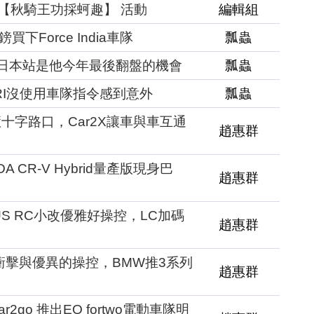
sion【秋騎王功採蚵趣】 活動
編輯組
鎊買下Force India車隊
瓢蟲
不相信F1日本站是他今年最後翻盤的機會
瓢蟲
ERRARI沒使用車隊指令感到意外
瓢蟲
十字路口，Car2X讓車與車互通
趙惠群
 CR-V Hybrid量產版現身巴
趙惠群
US RC小改優雅好操控，LC加碼
趙惠群
衝擊與優異的操控，BMW推3系列
趙惠群
go 推出EQ fortwo電動車隊明