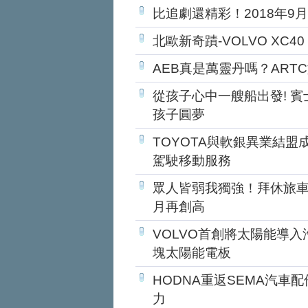
比追劇還精彩！2018年
北歐新奇蹟-VOLVO XC40
AEB真是萬靈丹嗎？AR
從孩子心中一艘船出發! 賓
孩子圓夢
TOYOTA與軟銀異業結盟
駕駛移動服務
眾人皆弱我獨強！拜休旅車
月再創高
VOLVO首創將太陽能導入汽
塊太陽能電板
HODNA重返SEMA汽車
力