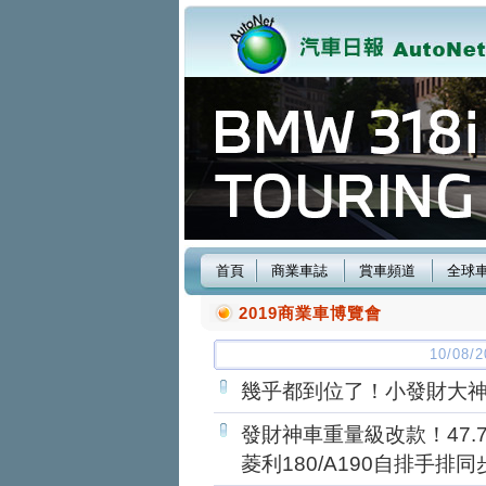
首頁
商業車誌
賞車頻道
全球
2019商業車博覽會
10/08
幾乎都到位了！小發財大神
發財神車重量級改款！47
菱利180/A190自排手排