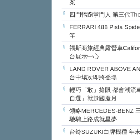
案
四門轎跑掌門人 第三代The 
FERRARI 488 Pista 
竿
福斯商旅經典露營車Califo
台展示中心
LAND ROVER ABOVE 
台中場次即將登場
輕巧「敢」搶眼 都會潮流車就是要s
自選」就趁國慶月
領略MERCEDES-BEN
馳騁上路成就星夢
台鈴SUZUKI白牌機種 