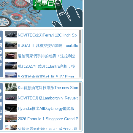
大型 SUV 鎖定七人座豪華市場
BMW攜手漫威電影【蜘蛛人：重生
拌車
消防車除了滅火裝備還需要什麼？
日】
Skoda 發表全新 Peaq 內裝：七人
一探SITRAK “準” 消防車的究竟
大益金龍初試啼聲，汽柴油5噸貨車
座純電旗艦 SUV，行李廂最大可達 935 公
全新純電 Mercedes-Benz C 400 4
不是對手
正宗年鑑2025年全球自動車年鑑1月
升
MATIC Electric 登場
奢華與科技大躍進，MAZDA全新3
NOVITEC操刀Ferrari 12Cilindri Spi
下旬問世！
2024第六屆ISUZU運轉職人挑戰賽
代CX-5全方位進化提前亮相並展開預售94.9
馬自達公布 2027 年式 MX-5 更
國
der 碳纖維空力、鍛造輪圈與Inconel排氣
BUGATTI 以模擬技術加速 Tourbillo
首度前進南台灣熱烈開戰
豪華電能休旅新星 Audi Q4 Sportba
際
萬起
新，新增 Yakudo 特別版
Skoda Peaq 發表全新電動動力系
上身
n 動態開發
還給玩家們手排的感覺！法拉利公
新
ck 55 e-tron S line
Scania Taiwan 逆風而行，加深力
統 最長續航逾 640 公里、支援雙向供電
BMW M2 首度導入 xDrive 四驅，
車
布12Cilidri Manaule手排超跑產品細節
現代2027年式8代Elantra亮相，換
道投資布局
美國與瑞士需求成關鍵推手
The all-new T-Roc 魅力 自成焦點
裝更銳利的造型、更先進的資訊娛樂系統及
SKODA全新電動七座 SUV Peaq
Maserati GT2 Stradale「Tribute to
更高效的動力
問世，擁有品牌史上最寬敞且豪華的座艙
AUDI推出首款高性能油電超跑Nuvo
Kia智慧油電科技潮旅The new Ston
MC12」全球首度亮相
迎接 RANGE ROVER 品牌家族第
車
lari，0到100公里加速2.6秒、極速350公里
百年三叉戟傳奇再啟程 Maserati 重
ic 1-7月累計銷量創歷史新高
NOVITEC升級Lamborghini Revuelt
壇
五位成員 全新 RANGE ROVER GT 預告登
造型華麗時尚、科技座艙再進化，P
／小時
返 1000 Miglia 傳承競速榮耀
法拉利首款純電跑車Luce亮相，最
o 綜效輸出增至1,048匹
Hyundai推出AllDayEnergy能源服
動
場
eugeot 208小改款發表上市94.8萬起
態
大馬力超過1000匹並具備530公里最大續航
小車大空間、座艙科技更先進，SK
務 讓電動車化身行動儲能系統
2026 Formula 1 Singapore Grand P
里程
ODA發表全新純電跨界休旅Eipq祭平民化車
賓士AMG.EA專屬平台首作，Merc
rix 新加坡大獎賽 Audi 極速之旅開放報名
父親節霸氣獻禮！PGO 威力125 最