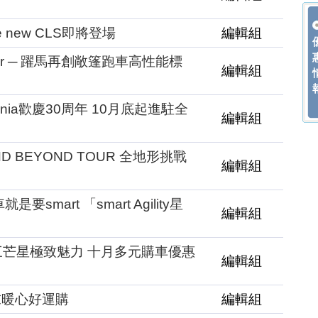
new CLS即將登場
編輯組
Spider ─ 躍馬再創敞篷跑車高性能標
編輯組
rnia歡慶30周年 10月底起進駐全
編輯組
AND BEYOND TOUR 全地形挑戰
編輯組
mart 「smart Agility星
編輯組
Z 三芒星極致魅力 十月多元購車優惠
編輯組
年末暖心好運購
編輯組