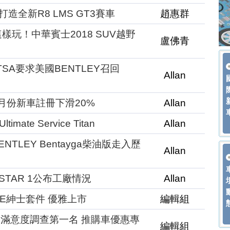
打造全新R8 LMS GT3賽車
趙惠群
樣玩！中華賓士2018 SUV越野
盧佛青
SA要求美國BENTLEY召回
Allan
月份新車註冊下滑20%
Allan
ate Service Titan
Allan
TLEY Bentayga柴油版走入歷
Allan
STAR 1公布工廠情況
Allan
POKE紳士套件 優雅上市
編輯組
售滿意度調查第一名 推購車優惠專
編輯組