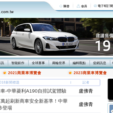
車訊
智能鉅作
全球賽事
兩輪世界
編輯觀點
促銷訊息
2021商業車博覽會
2023商業車博覽會
/2018新聞標題
記者
車-中華菱利A190自排試駕體驗
盧佛青
.7萬起刷新商車安全新基準！中華
盧佛青
同步登場