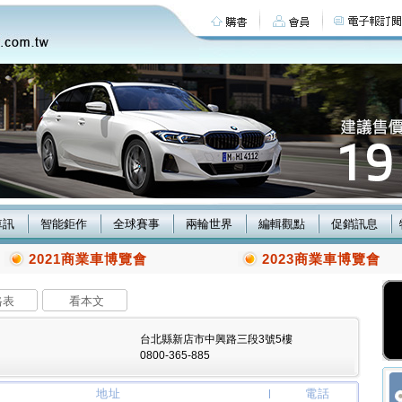
車訊
智能鉅作
全球賽事
兩輪世界
編輯觀點
促銷訊息
2021商業車博覽會
2023商業車博覽會
格表
看本文
台北縣新店市中興路三段3號5樓
0800-365-885
地址
電話