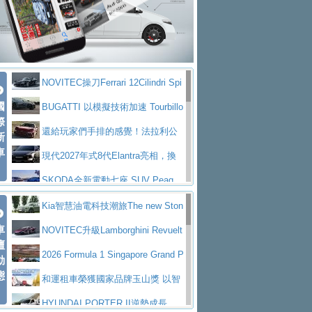
大型 SUV 鎖定七人座豪華市場
BMW攜手漫威電影【蜘蛛人：重生
拌車
消防車除了滅火裝備還需要什麼？
日】
Skoda 發表全新 Peaq 內裝：七人
一探SITRAK “準” 消防車的究竟
大益金龍初試啼聲，汽柴油5噸貨車
座純電旗艦 SUV，行李廂最大可達 935 公
全新純電 Mercedes-Benz C 400 4
不是對手
正宗年鑑2025年全球自動車年鑑1月
升
MATIC Electric 登場
奢華與科技大躍進，MAZDA全新3
NOVITEC操刀Ferrari 12Cilindri Spi
下旬問世！
2024第六屆ISUZU運轉職人挑戰賽
代CX-5全方位進化提前亮相並展開預售94.9
馬自達公布 2027 年式 MX-5 更
國
der 碳纖維空力、鍛造輪圈與Inconel排氣
BUGATTI 以模擬技術加速 Tourbillo
首度前進南台灣熱烈開戰
豪華電能休旅新星 Audi Q4 Sportba
際
萬起
新，新增 Yakudo 特別版
Skoda Peaq 發表全新電動動力系
上身
n 動態開發
還給玩家們手排的感覺！法拉利公
新
ck 55 e-tron S line
Scania Taiwan 逆風而行，加深力
統 最長續航逾 640 公里、支援雙向供電
BMW M2 首度導入 xDrive 四驅，
車
布12Cilidri Manaule手排超跑產品細節
現代2027年式8代Elantra亮相，換
道投資布局
美國與瑞士需求成關鍵推手
The all-new T-Roc 魅力 自成焦點
裝更銳利的造型、更先進的資訊娛樂系統及
SKODA全新電動七座 SUV Peaq
Maserati GT2 Stradale「Tribute to
更高效的動力
問世，擁有品牌史上最寬敞且豪華的座艙
AUDI推出首款高性能油電超跑Nuvo
Kia智慧油電科技潮旅The new Ston
MC12」全球首度亮相
迎接 RANGE ROVER 品牌家族第
車
lari，0到100公里加速2.6秒、極速350公里
百年三叉戟傳奇再啟程 Maserati 重
ic 1-7月累計銷量創歷史新高
NOVITEC升級Lamborghini Revuelt
壇
五位成員 全新 RANGE ROVER GT 預告登
造型華麗時尚、科技座艙再進化，P
／小時
返 1000 Miglia 傳承競速榮耀
法拉利首款純電跑車Luce亮相，最
o 綜效輸出增至1,048匹
2026 Formula 1 Singapore Grand P
動
場
eugeot 208小改款發表上市94.8萬起
態
大馬力超過1000匹並具備530公里最大續航
小車大空間、座艙科技更先進，SK
rix 新加坡大獎賽 Audi 極速之旅開放報名
和運租車榮獲國家品牌玉山獎 以智
里程
ODA發表全新純電跨界休旅Eipq祭平民化車
賓士AMG.EA專屬平台首作，Merc
慧移動與綠能創新
HYUNDAI PORTER II逆勢成長，