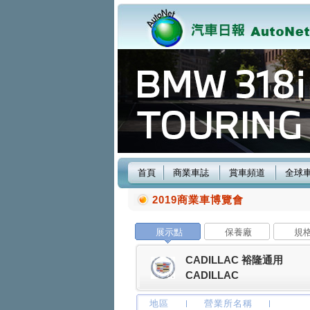
首頁
商業車誌
賞車頻道
全球
2019商業車博覽會
展示點
保養廠
規
CADILLAC 裕隆通用
CADILLAC
地區
營業所名稱