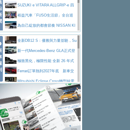
焦
V Prestige
SUZUKI e VITARA ALLGRIP-e 四
點
新
驅精神的純電新詮釋
裕益汽車「FUSO生活節」全台巡
聞
迴 結合生活體驗、交通安全與購車優惠
為自己綻放的都會節奏 NISSAN KI
CKS SAKURA
為品味獨具層峰買家打造的頂級座
全新DB12 S：優雅與力量並馳，Su
駕，MAZDA CX-90 33T AWD Premium Ca
安心舒適旅游的好夥伴 MG HS PH
新
per Tourer的顛峰之作
新一代Mercedes-Benz GLA正式登
ptain Seat
EV
許自己和家人一部舒適安全又高科
車
場 續航最高657公里、支援320kW快充
極致黑化，極限性能 全新 26 年式
報
技的座駕! Ford Territory中型油電休旅
後疫情時代最安全高效重型卡車FU
到
DEFENDER OCTA BLACK 限量登台
Ferrari訂單熱到2027年底 新車交
SO Super Great今日在台登場，結合先進安
中部車業老字號佳樂汽車取得Stella
付至少得等一年以上
Mitsubishi Eclipse Cross轉型純電
全輔助科技
ntis四品牌經銷權，全新多品牌旗艦展示中
屏東特搜大隊再添新利器 SITRAK
休旅 87kWh電池續航超過600公里
全新BMW 318i Touring豪華旅行車
心開幕啟用
救助器材車
買氣不衰、SUZUKI經銷商勇於開啟
全台限量200台 進化現型
不等零關稅的紅利，Jeep品牌今日
全新大店，新北都鈴木占地500坪土城旗艦
2025第七屆ISUZU運轉職人挑戰賽
起展開首批車交車
Volvo EX60 即將叩關，靜肅性、底
展示中心開幕
熱血登場 展現極致車技與專業職人精神
H2GP世界總決賽圓滿落幕 台灣團
盤與數位介面搶先揭露
Audi Q9 將於 2026 年底上市 旗艦
隊表現精彩
淨零減碳指標性應用 純電動水泥預