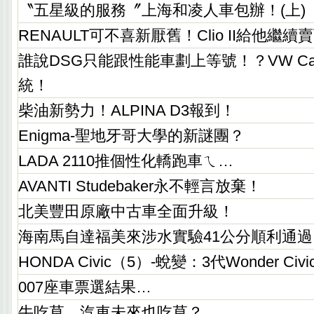
〝五星級的服務〞上海和凌人車包辦！(上)
RENAULT可不喜新厭舊！Clio II給他繼續
誰說DSG只能跟性能車劃上等號！？VW Ca
統！
柴油新勢力！ALPINA D3報到！
Enigma-聖地牙哥大學的新謎團？
LADA 2110推個性化轎跑車ㄟ…
AVANTI Studebaker永不輕言放棄！
北美豐田原廠中古車全面升級！
海南馬自達福美來涉水實驗41公分順利通過
HONDA Civic（5）-蛻變：3代Wonder Civic
007座車票選結果…
牛吃草，汽車未來也吃草？