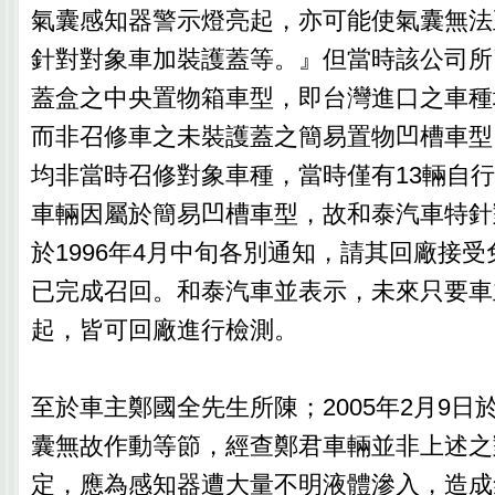
氣囊感知器警示燈亮起，亦可能使氣囊無法
針對對象車加裝護蓋等。』但當時該公司所
蓋盒之中央置物箱車型，即台灣進口之車種
而非召修車之未裝護蓋之簡易置物凹槽車型
均非當時召修對象車種，當時僅有13輛自
車輛因屬於簡易凹槽車型，故和泰汽車特針
於1996年4月中旬各別通知，請其回廠接
已完成召回。和泰汽車並表示，未來只要車
起，皆可回廠進行檢測。
至於車主鄭國全先生所陳；2005年2月9日
囊無故作動等節，經查鄭君車輛並非上述之
定，應為感知器遭大量不明液體滲入，造成