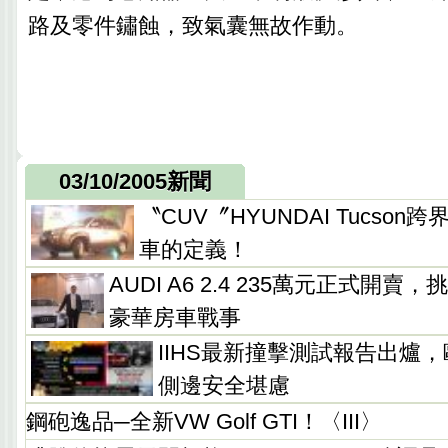
路及零件鏽蝕，致氣囊無故作動。
03/10/2005新聞
〝CUV〞HYUNDAI Tucso
車的定義！
AUDI A6 2.4 235萬元正式開
豪華房車戰事
IIHS最新撞擊測試報告出爐
側邊安全堪慮
鋼砲逸品─全新VW Golf GTI！〈III〉