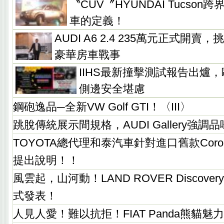
〝CUV〞HYUNDAI Tucso
車的定義！
AUDI A6 2.4 235萬元正式開
豪華房車戰事
IIHS最新撞擊測試報告出爐
側邊安全堪慮
鋼砲逸品─全新VW Golf GTI！〈III〉
跳脫傳統展示間規格，AUDI Gallery強調
TOYOTA總代理和泰汽車針對進口舊款Coro
提出說明！！
風雲起，山河動！LAND ROVER Discove
式發表！
人見人愛！難以抗拒！FIAT Panda熊貓魅