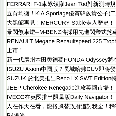
FERRARI F-1車隊領隊Jean Tod對新
五育均衡！KIA Sportage優質韓族貴公子(二
大黑貂再見！MERCURY Sable走入歷史！
暴閃煞車燈─M-BENZ將採用先進閃爍式煞
RENAULT Megane Renaultspeed 225 
上市！
新一代廣州本田奧德賽HONDA Odyssey
ISUZU Axiom中國版？長城哈弗CUV即將
SUZUKI於北美推出Reno LX SWT Editi
JEEP Cherokee Renegade進攻英國市場！
IVECO在英國推出限量版Daily Navigator！
人在作天在看，龍捲風替政府追討稅金！稀有FE
P4曝光