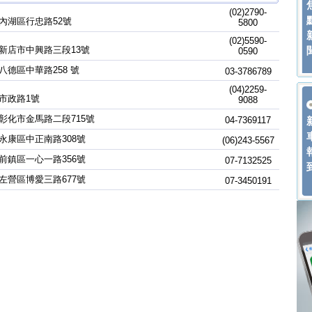
(02)2790-
內湖區行忠路52號
5800
(02)5590-
新店市中興路三段13號
0590
八德區中華路258 號
03-3786789
(04)2259-
市政路1號
9088
彰化市金馬路二段715號
04-7369117
永康區中正南路308號
(06)243-5567
前鎮區一心一路356號
07-7132525
左營區博愛三路677號
07-3450191