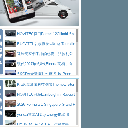
大型 SUV 鎖定七人座豪華市場
BMW攜手漫威電影【蜘蛛人：重生
拌車
消防車除了滅火裝備還需要什麼？
日】
Skoda 發表全新 Peaq 內裝：七人
一探SITRAK “準” 消防車的究竟
大益金龍初試啼聲，汽柴油5噸貨車
座純電旗艦 SUV，行李廂最大可達 935 公
全新純電 Mercedes-Benz C 400 4
不是對手
正宗年鑑2025年全球自動車年鑑1月
升
MATIC Electric 登場
奢華與科技大躍進，MAZDA全新3
NOVITEC操刀Ferrari 12Cilindri Spi
下旬問世！
2024第六屆ISUZU運轉職人挑戰賽
代CX-5全方位進化提前亮相並展開預售94.9
馬自達公布 2027 年式 MX-5 更
國
der 碳纖維空力、鍛造輪圈與Inconel排氣
BUGATTI 以模擬技術加速 Tourbillo
首度前進南台灣熱烈開戰
豪華電能休旅新星 Audi Q4 Sportba
際
萬起
新，新增 Yakudo 特別版
Skoda Peaq 發表全新電動動力系
上身
n 動態開發
還給玩家們手排的感覺！法拉利公
新
ck 55 e-tron S line
Scania Taiwan 逆風而行，加深力
統 最長續航逾 640 公里、支援雙向供電
BMW M2 首度導入 xDrive 四驅，
車
布12Cilidri Manaule手排超跑產品細節
現代2027年式8代Elantra亮相，換
道投資布局
美國與瑞士需求成關鍵推手
The all-new T-Roc 魅力 自成焦點
裝更銳利的造型、更先進的資訊娛樂系統及
SKODA全新電動七座 SUV Peaq
Maserati GT2 Stradale「Tribute to
更高效的動力
問世，擁有品牌史上最寬敞且豪華的座艙
AUDI推出首款高性能油電超跑Nuvo
Kia智慧油電科技潮旅The new Ston
MC12」全球首度亮相
迎接 RANGE ROVER 品牌家族第
車
lari，0到100公里加速2.6秒、極速350公里
百年三叉戟傳奇再啟程 Maserati 重
ic 1-7月累計銷量創歷史新高
NOVITEC升級Lamborghini Revuelt
壇
五位成員 全新 RANGE ROVER GT 預告登
造型華麗時尚、科技座艙再進化，P
／小時
返 1000 Miglia 傳承競速榮耀
法拉利首款純電跑車Luce亮相，最
o 綜效輸出增至1,048匹
2026 Formula 1 Singapore Grand P
動
場
eugeot 208小改款發表上市94.8萬起
態
大馬力超過1000匹並具備530公里最大續航
小車大空間、座艙科技更先進，SK
rix 新加坡大獎賽 Audi 極速之旅開放報名
yundai推出AllDayEnergy能源服
里程
ODA發表全新純電跨界休旅Eipq祭平民化車
賓士AMG.EA專屬平台首作，Merc
務 讓電動車化身行動儲能系統
HYUNDAI PORTER II逆勢成長，