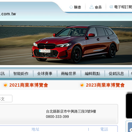
車訊
智能鉅作
全球賽事
兩輪世界
編輯觀點
促銷訊息
2021商業車博覽會
2023商業車博覽會
本文
台北縣新店市中興路三段3號9樓
0800-333-399
地址
電話