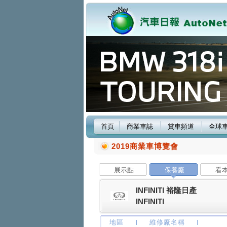
首頁
商業車誌
賞車頻道
全球
2019商業車博覽會
展示點
保養廠
看
INFINITI 裕隆日產
INFINITI
地區
維修廠名稱