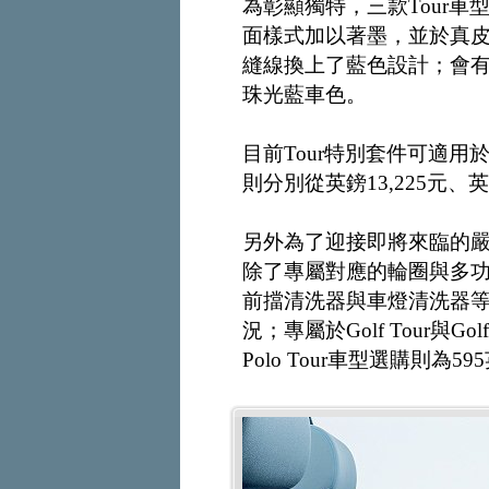
為彰顯獨特，三款Tour車
面樣式加以著墨，並於真
縫線換上了藍色設計；會有
珠光藍車色。
目前Tour特別套件可適用於Po
則分別從英鎊13,225元、英鎊
另外為了迎接即將來臨的嚴
除了專屬對應的輪圈與多
前擋清洗器與車燈清洗器
況；專屬於Golf Tour與Go
Polo Tour車型選購則為59