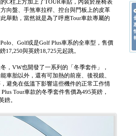
型的C柱上方加上了TOUR車貼，內裝於座椅表
皮方向盤、手煞車拉桿、控台與門板上的皮革
此舉動，當然就是為了呼應Tour車款專屬的
lo、Golf或是Golf Plus車系的全車型，售價
17,250與英鎊18,725元起跳。
冬，VW也開發了一系列的「冬季套件」，
功能車胎以外，還有可加熱的前座、後視鏡、
等，避免在低溫下影響這些機件的正常工作情
lf Plus Tour車款的冬季套件售價為495英鎊，
5英鎊。