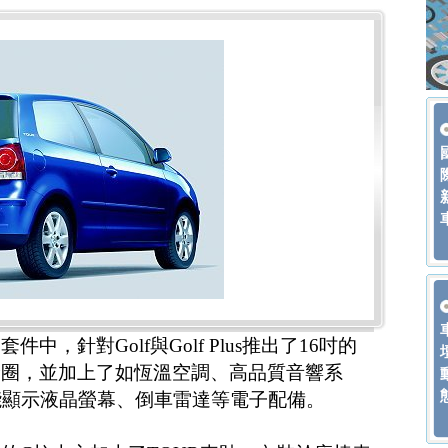
件中，針對Golf與Golf Plus推出了16吋的
吋輪圈，並加上了如恆溫空調、高品質音響系
能顯示液晶螢幕、倒車雷達等電子配備。