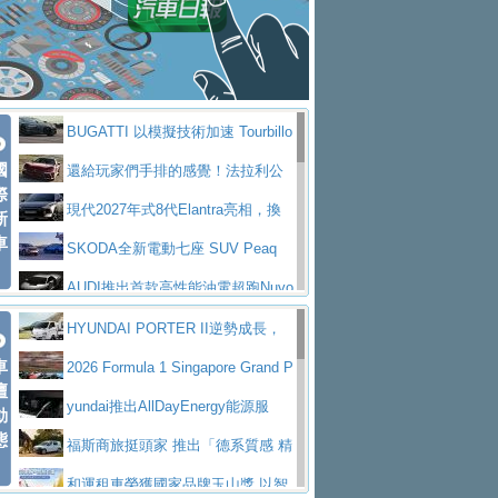
座純電旗艦 SUV，行李廂最大可達 935 公
全新純電 Mercedes-Benz C 400 4
拌車
消防車除了滅火裝備還需要什麼？
升
MATIC Electric 登場
奢華與科技大躍進，MAZDA全新3
一探SITRAK “準” 消防車的究竟
大益金龍初試啼聲，汽柴油5噸貨車
代CX-5全方位進化提前亮相並展開預售94.9
馬自達公布 2027 年式 MX-5 更
不是對手
正宗年鑑2025年全球自動車年鑑1月
萬起
新，新增 Yakudo 特別版
Skoda Peaq 發表全新電動動力系
BUGATTI 以模擬技術加速 Tourbillo
下旬問世！
2024第六屆ISUZU運轉職人挑戰賽
統 最長續航逾 640 公里、支援雙向供電
BMW M2 首度導入 xDrive 四驅，
國
n 動態開發
還給玩家們手排的感覺！法拉利公
首度前進南台灣熱烈開戰
豪華電能休旅新星 Audi Q4 Sportba
際
美國與瑞士需求成關鍵推手
The all-new T-Roc 魅力 自成焦點
布12Cilidri Manaule手排超跑產品細節
現代2027年式8代Elantra亮相，換
新
ck 55 e-tron S line
Scania Taiwan 逆風而行，加深力
Maserati GT2 Stradale「Tribute to
車
裝更銳利的造型、更先進的資訊娛樂系統及
SKODA全新電動七座 SUV Peaq
道投資布局
MC12」全球首度亮相
迎接 RANGE ROVER 品牌家族第
更高效的動力
問世，擁有品牌史上最寬敞且豪華的座艙
AUDI推出首款高性能油電超跑Nuvo
五位成員 全新 RANGE ROVER GT 預告登
造型華麗時尚、科技座艙再進化，P
lari，0到100公里加速2.6秒、極速350公里
百年三叉戟傳奇再啟程 Maserati 重
HYUNDAI PORTER II逆勢成長，
場
eugeot 208小改款發表上市94.8萬起
突然滿天都是小星星！ 台灣賓士突
車
／小時
返 1000 Miglia 傳承競速榮耀
法拉利首款純電跑車Luce亮相，最
勇奪中型貨車銷售冠軍
2026 Formula 1 Singapore Grand P
壇
襲式宣告全新 GLB 第四季上市即日起接單1
台灣僅此一台 ! ROYAL ENFIELD
大馬力超過1000匹並具備530公里最大續航
小車大空間、座艙科技更先進，SK
rix 新加坡大獎賽 Audi 極速之旅開放報名
yundai推出AllDayEnergy能源服
動
98萬起
SHOTGUN 650 x ROUGH CRAFTS 限量特
態
里程
ODA發表全新純電跨界休旅Eipq祭平民化車
賓士AMG.EA專屬平台首作，Merc
務 讓電動車化身行動儲能系統
福斯商旅挺頭家 推出「德系質感 精
仕版29日開放搶購
價89萬起
edes-AMG 全新GT 4-Door Coupe全球首發
福斯推出首款GTI純電性能掀背ID.
算圓夢」專案
和運租車榮獲國家品牌玉山獎 以智