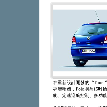
在重新設計開發的〝Tour〞套
專屬輪圈，Polo則為15
統、定速巡航控制、多功