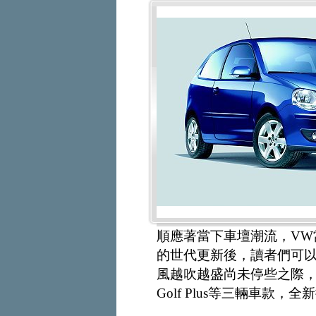
順應著當下車壇潮流，VW
的世代更新後，讀者們可
風越吹越盛尚未停些之際，V
Golf Plus等三輛車款，