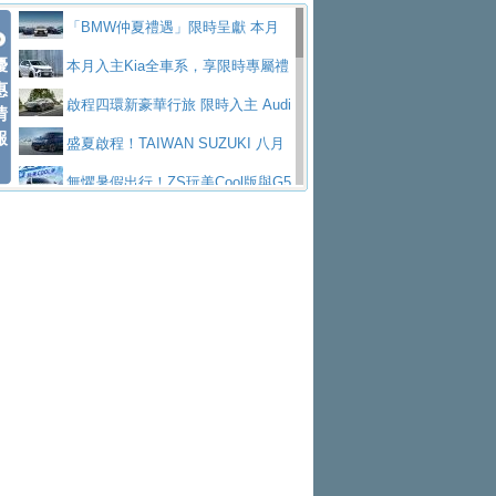
Polo GTI，擁有226匹馬力和零百加速 6.8
Jaguar 公布四門 GT車款正式車名
慧移動與綠能創新
父親節霸氣獻禮！PGO 威力125 最
「BMW仲夏禮遇」限時呈獻 本月
秒的實力
為JAGUAR TYPE 01
終於跟上進度，LEXUS發表首款三
優
低入手價 $60,900 起 省油ｘ安全ｘ大空間
Toyota歐洲純電車銷量翻倍 2026
入主即享尊榮豪華五星假期 多元優購方案
本月入主Kia全車系，享限時專屬禮
惠
排六座純電旗艦休旅 TZ
有錢也買不到的Golf R！福斯打造
陪爸爸輕鬆
上半年成長113％
NISSAN X-TRAIL 上市首月銷量
同步實施
遇
啟程四環新豪華行旅 限時入主 Audi
情
報
全新Golf R 24h賽車將挑戰紐柏林24小時耐
SKODA公布全新小型純電跨界休旅
躋身同級前3名
Subaru推動燃油、油電與純電車混
A6 旗艦陣容 低月付5,888元起及3 年乙式險
盛夏啟程！TAIWAN SUZUKI 八月
久賽
Epiq內裝設計，預計5月19日全球首發
福斯全新 ID. Polo 起跳價約台幣94
線生產 以彈性製造應對市場變化
XFORCE攜手臺南祀典大天后宮 試
購置金
禮遇全面升級
無懼暑假出行！ZS玩美Cool版與G5
萬，續航里程可達到455公里附氣動式按摩
福斯宣布Golf與T-Roc推出Full Hybri
乘就送限量「幸福駕到」過爐御守
Volvo Trucks 承諾成為高科技供應
0 PLUS酷涼特仕版升級通風座椅
Ford天外飛來禮 Territory旗艦響宴
座椅
d全油電複合動力車型，預計於今年第四季
KIA米蘭設計周展出Vision Meta Tu
鏈的可靠夥伴
格上租車暑期享8% LINE POINTS
三件組 再享0利率 入主再抽美國雙人來回機
Forester油電版上市週年保固升級
上市
rismo概念車並公布所有相關資訊，未來將
BMW 旗艦房車7系列中期改款，外
回饋 再抽黑鑰匙尊榮禮遇
匠心淬鍊展現世代躍進 ALL-NEW
票
父親節再享SUBARU爸氣豪禮
PEUGEOT、CITROEN「EN ROU
是命名為EV8
觀煥然一新、內裝科技與電動車續航里程大
借「東風」之力，HONDA推出中國
MAZDA CX-5 延長保固禮遇限時實施
魅力 自成焦點 胡宇威擔任 The all-
TE！La Vie en Route｜法式日常，即刻啟
全能ZS翻玩新視界！全新27年式換
幅升級
製造日本重新貼牌全新4代Insight純電動休
現代汽車發表全新電動跨界休旅Ioni
new T-Roc 品牌大使 攜手Volkswagen展現
Skoda Motorsport 125 週年 全台 R
程」 全車系享 5 年
裝曜黑風格套件 含舊換新60萬內輕鬆入手
暑假購車趁現在！ PGO 全車系一
旅
q 3，科幻風格的造型具備335公里最大續航
不被定義的
S Roadshow 熱血啟動
Nissan力拚縮短新車開發週期 導
日限定賞車會 指定車款送3,000元加油卡
特斯拉掀充電價格戰 EVOASIS推
里程
入AI、借鏡中國車廠求生
全台最速充電樁降臨桃園！ 華城電
訂閱制假日最低5.25元會員優惠
Honda Motorcycle攜手築間餐飲集
能首座640kW極速充電站正式啟用
BMW iX3投產9個月突破5萬輛 匈
團「燒肉Smile」跨界合作
出國、國旅都能用！iRent前進桃園