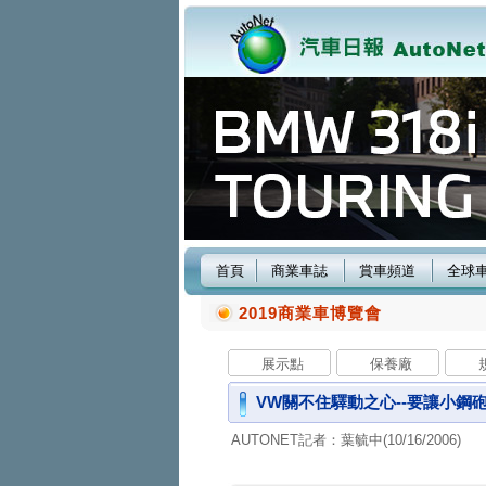
首頁
商業車誌
賞車頻道
全球
2019商業車博覽會
展示點
保養廠
VW關不住驛動之心--要讓小鋼
AUTONET記者：葉毓中(10/16/2006)