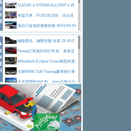
焦
V Prestige
SUZUKI e VITARA ALLGRIP-e 四
點
新
驅精神的純電新詮釋
裕益汽車「FUSO生活節」全台巡
聞
迴 結合生活體驗、交通安全與購車優惠
為自己綻放的都會節奏 NISSAN KI
CKS SAKURA
為品味獨具層峰買家打造的頂級座
極致黑化，極限性能 全新 26 年式
駕，MAZDA CX-90 33T AWD Premium Ca
安心舒適旅游的好夥伴 MG HS PH
新
DEFENDER OCTA BLACK 限量登台
Ferrari訂單熱到2027年底 新車交
ptain Seat
EV
許自己和家人一部舒適安全又高科
車
付至少得等一年以上
Mitsubishi Eclipse Cross轉型純電
報
技的座駕! Ford Territory中型油電休旅
後疫情時代最安全高效重型卡車FU
到
休旅 87kWh電池續航超過600公里
全新BMW 318i Touring豪華旅行車
SO Super Great今日在台登場，結合先進安
中部車業老字號佳樂汽車取得Stella
全台限量200台 進化現型
不等零關稅的紅利，Jeep品牌今日
全輔助科技
ntis四品牌經銷權，全新多品牌旗艦展示中
屏東特搜大隊再添新利器 SITRAK
起展開首批車交車
Volvo EX60 即將叩關，靜肅性、底
心開幕啟用
救助器材車
買氣不衰、SUZUKI經銷商勇於開啟
盤與數位介面搶先揭露
Audi Q9 將於 2026 年底上市 旗艦
全新大店，新北都鈴木占地500坪土城旗艦
2025第七屆ISUZU運轉職人挑戰賽
大型 SUV 鎖定七人座豪華市場
BMW攜手漫威電影【蜘蛛人：重生
展示中心開幕
熱血登場 展現極致車技與專業職人精神
H2GP世界總決賽圓滿落幕 台灣團
日】
Skoda 發表全新 Peaq 內裝：七人
隊表現精彩
淨零減碳指標性應用 純電動水泥預