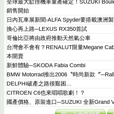
全球最大缸徑機車量產確定！SUZUKI Boulev
銷售開始
日內瓦車展新聞-ALFA Spyder要搭載澳洲
換心再上路─LEXUS RX350首試
哥倫比亞將由政府推動天然氣公車
台灣會不會有？RENALUT限量Megane Cabriol
本開賣
新鮮體驗─SKODA Fabia Combi
BMW Motorrad推出2006〝時尚新款〞─Rally
DELPHI破產之路很艱困…
CITROEN C6也來唱唱歌劇！？
國產價格、原裝進口─SUZUKI 全新Grand Vit