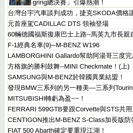
gring總決賽」引爆熱潮！
台灣台宇汽車談判成功，捷克SKODA價格
元首座駕CADILLAC DTS 領袖登場
60輛德國福斯復康巴士上路--馬英九市長親
F-1經典名車(9)─M-BENZ W196
LAMBORGHINI Gallardo幫助阿湯哥
方格旗的勝利鼓舞--MINI Checkmate！(上)
SAMSUNG與M-BENZ於韓國異業結盟！
發現BMW三系列的另一種美—三系列Touring
MITSUBISHI轉虧為盈~~！
FERRARI 599GTB要跟Corvette與STS
CENTIGON推出M-BENZ S-Class加長
FIAT 500 Abarth確定要重現江湖！