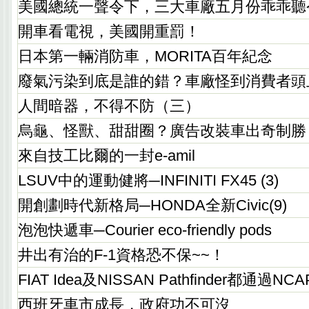
美國總統一聲令下，三大車廠五月份乖乖聽
開車看電視，美國開重罰！
日本第一輛消防車，MORITA百年紀念
廢氣污染到底是誰的錯？車廠怪到消費者頭
人間暗器，不得不防（三）
烏龜、怪獸、甜甜圈？廣告改裝車出奇制勝
來自技工比爾的一封e-amil
LSUV中的運動健將─INFINITI FX45 (3)
開創劃時代新格局─HONDA全新Civic(9)
泡泡快遞車─Courier eco-friendly pods
井出有治的F-1資格恐不保~~！
FIAT Idea及NISSAN Pathfinder都通
西班牙車市成長，政府功不可沒