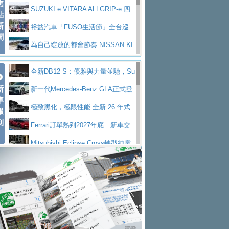
焦
V Prestige
SUZUKI e VITARA ALLGRIP-e 四
點
新
驅精神的純電新詮釋
裕益汽車「FUSO生活節」全台巡
聞
迴 結合生活體驗、交通安全與購車優惠
為自己綻放的都會節奏 NISSAN KI
CKS SAKURA
為品味獨具層峰買家打造的頂級座
全新DB12 S：優雅與力量並馳，Su
駕，MAZDA CX-90 33T AWD Premium Ca
安心舒適旅游的好夥伴 MG HS PH
新
per Tourer的顛峰之作
新一代Mercedes-Benz GLA正式登
ptain Seat
EV
許自己和家人一部舒適安全又高科
車
場 續航最高657公里、支援320kW快充
極致黑化，極限性能 全新 26 年式
報
技的座駕! Ford Territory中型油電休旅
後疫情時代最安全高效重型卡車FU
到
DEFENDER OCTA BLACK 限量登台
Ferrari訂單熱到2027年底 新車交
SO Super Great今日在台登場，結合先進安
中部車業老字號佳樂汽車取得Stella
付至少得等一年以上
Mitsubishi Eclipse Cross轉型純電
全輔助科技
ntis四品牌經銷權，全新多品牌旗艦展示中
屏東特搜大隊再添新利器 SITRAK
休旅 87kWh電池續航超過600公里
全新BMW 318i Touring豪華旅行車
心開幕啟用
救助器材車
買氣不衰、SUZUKI經銷商勇於開啟
全台限量200台 進化現型
不等零關稅的紅利，Jeep品牌今日
全新大店，新北都鈴木占地500坪土城旗艦
2025第七屆ISUZU運轉職人挑戰賽
起展開首批車交車
Volvo EX60 即將叩關，靜肅性、底
展示中心開幕
熱血登場 展現極致車技與專業職人精神
H2GP世界總決賽圓滿落幕 台灣團
盤與數位介面搶先揭露
Audi Q9 將於 2026 年底上市 旗艦
隊表現精彩
淨零減碳指標性應用 純電動水泥預