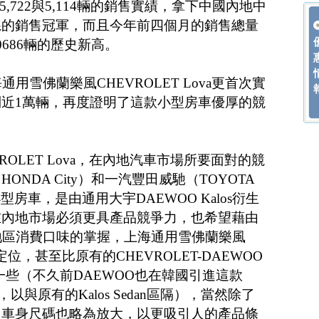
88、5,722與5,114輛的銷售實績，拿下中國內地中
系的銷售冠軍，而且今年前四個月的銷售總量
686輛的歷史新高。
用雪佛蘭樂風CHEVROLET Lova更首次實
近1萬輛，再度證明了這款小型房車優厚的競
ROLET Lova，在內地汽車市場所要面對的競
NDA City）和一汽豐田威馳（TOYOTA
小型房車，是由通用大宇DAEWOO Kalos衍生
在內地市場必須更具產品競爭力，也希望藉由
洲地區消費口味的掌握，上海通用雪佛蘭樂風
產品定位，甚至比原有的CHEVROLET-DAEWOO
高一些（不久前DAEWOO也在韓國引進這款
，以與原有的Kalos Sedan區隔），當然除了
，車身尺碼也略為放大，以更吸引人的產品條