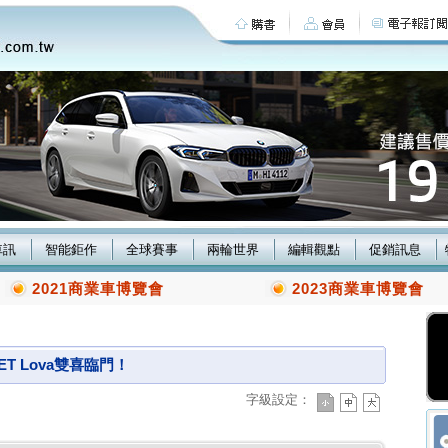
車訊
智能鉅作
全球賽事
兩輪世界
編輯觀點
促銷訊息
2021商業車博覽會
2023商業車博覽會
T Lova雙喜臨門！
字級設定：