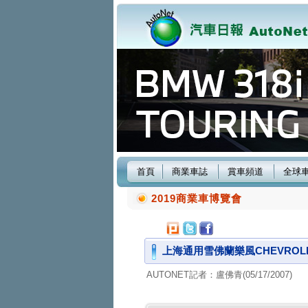
首頁
商業車誌
賞車頻道
全球
2019商業車博覽會
上海通用雪佛蘭樂風CHEVROLE
AUTONET記者：盧佛青(05/17/2007)