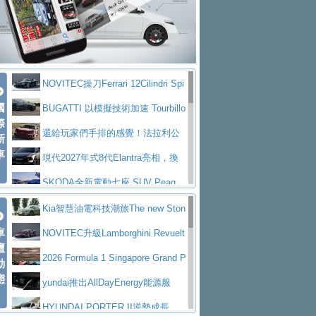
大型 SUV 鎖定七人座豪華市場
BMW攜手漫威電影【蜘蛛人：重生
拌車
消防車除了滅火裝備還需要什麼？
日】
Skoda 發表全新 Peaq 內裝：七人
一探SITRAK “準” 消防車的究竟
大益金龍初試啼聲，汽柴油5噸貨車
座純電旗艦 SUV，行李廂最大可達 935 公
全新純電 Mercedes-Benz C 400 4
不是對手
正宗年鑑2025年全球自動車年鑑1月
升
MATIC Electric 登場
奢華與科技大躍進，MAZDA全新3
NOVITEC操刀Ferrari 12Cilindri Spi
下旬問世！
2024第六屆ISUZU運轉職人挑戰賽
代CX-5全方位進化提前亮相並展開預售94.9
馬自達公布 2027 年式 MX-5 更
國
der 碳纖維空力、鍛造輪圈與Inconel排氣
BUGATTI 以模擬技術加速 Tourbillo
首度前進南台灣熱烈開戰
豪華電能休旅新星 Audi Q4 Sportba
際
萬起
新，新增 Yakudo 特別版
Skoda Peaq 發表全新電動動力系
上身
n 動態開發
還給玩家們手排的感覺！法拉利公
新
ck 55 e-tron S line
Scania Taiwan 逆風而行，加深力
統 最長續航逾 640 公里、支援雙向供電
BMW M2 首度導入 xDrive 四驅，
車
布12Cilidri Manaule手排超跑產品細節
現代2027年式8代Elantra亮相，換
道投資布局
美國與瑞士需求成關鍵推手
The all-new T-Roc 魅力 自成焦點
裝更銳利的造型、更先進的資訊娛樂系統及
SKODA全新電動七座 SUV Peaq
Maserati GT2 Stradale「Tribute to
更高效的動力
問世，擁有品牌史上最寬敞且豪華的座艙
AUDI推出首款高性能油電超跑Nuvo
Kia智慧油電科技潮旅The new Ston
MC12」全球首度亮相
迎接 RANGE ROVER 品牌家族第
車
lari，0到100公里加速2.6秒、極速350公里
百年三叉戟傳奇再啟程 Maserati 重
ic 1-7月累計銷量創歷史新高
NOVITEC升級Lamborghini Revuelt
壇
五位成員 全新 RANGE ROVER GT 預告登
造型華麗時尚、科技座艙再進化，P
／小時
返 1000 Miglia 傳承競速榮耀
法拉利首款純電跑車Luce亮相，最
o 綜效輸出增至1,048匹
2026 Formula 1 Singapore Grand P
動
場
eugeot 208小改款發表上市94.8萬起
態
大馬力超過1000匹並具備530公里最大續航
小車大空間、座艙科技更先進，SK
rix 新加坡大獎賽 Audi 極速之旅開放報名
yundai推出AllDayEnergy能源服
里程
ODA發表全新純電跨界休旅Eipq祭平民化車
賓士AMG.EA專屬平台首作，Merc
務 讓電動車化身行動儲能系統
HYUNDAI PORTER II逆勢成長，