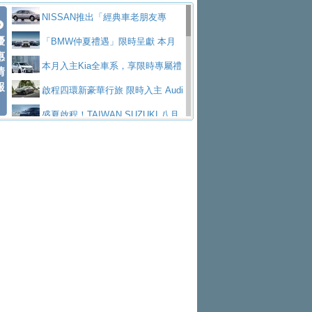
價89萬起
edes-AMG 全新GT 4-Door Coupe全球首發
福斯推出首款GTI純電性能掀背ID.
勇奪中型貨車銷售冠軍
父親節霸氣獻禮！PGO 威力125 最
NISSAN推出「經典車老朋友專
Polo GTI，擁有226匹馬力和零百加速 6.8
Jaguar 公布四門 GT車款正式車名
優
低入手價 $60,900 起 省油ｘ安全ｘ大空間
福斯商旅挺頭家 推出「德系質感 精
案」 以匠人精神煥新珍品座駕
「BMW仲夏禮遇」限時呈獻 本月
惠
秒的實力
為JAGUAR TYPE 01
終於跟上進度，LEXUS發表首款三
陪爸爸輕鬆
算圓夢」專案
和運租車榮獲國家品牌玉山獎 以智
入主即享尊榮豪華五星假期 多元優購方案
本月入主Kia全車系，享限時專屬禮
情
報
排六座純電旗艦休旅 TZ
有錢也買不到的Golf R！福斯打造
慧移動與綠能創新
Volvo Trucks 承諾成為高科技供應
同步實施
遇
啟程四環新豪華行旅 限時入主 Audi
全新Golf R 24h賽車將挑戰紐柏林24小時耐
SKODA公布全新小型純電跨界休旅
鏈的可靠夥伴
XFORCE攜手臺南祀典大天后宮 試
A6 旗艦陣容 低月付5,888元起及3 年乙式險
盛夏啟程！TAIWAN SUZUKI 八月
久賽
Epiq內裝設計，預計5月19日全球首發
福斯全新 ID. Polo 起跳價約台幣94
乘就送限量「幸福駕到」過爐御守
NISSAN X-TRAIL 上市首月銷量
購置金
禮遇全面升級
無懼暑假出行！ZS玩美Cool版與G5
萬，續航里程可達到455公里附氣動式按摩
福斯宣布Golf與T-Roc推出Full Hybri
躋身同級前3名
格上租車暑期享8% LINE POINTS
0 PLUS酷涼特仕版升級通風座椅
Ford天外飛來禮 Territory旗艦響宴
座椅
d全油電複合動力車型，預計於今年第四季
KIA米蘭設計周展出Vision Meta Tu
回饋 再抽黑鑰匙尊榮禮遇
Toyota歐洲純電車銷量翻倍 2026
三件組 再享0利率 入主再抽美國雙人來回機
Forester油電版上市週年保固升級
上市
rismo概念車並公布所有相關資訊，未來將
BMW 旗艦房車7系列中期改款，外
上半年成長113％
Subaru推動燃油、油電與純電車混
票
父親節再享SUBARU爸氣豪禮
PEUGEOT、CITROEN「EN ROU
是命名為EV8
觀煥然一新、內裝科技與電動車續航里程大
借「東風」之力，HONDA推出中國
線生產 以彈性製造應對市場變化
魅力 自成焦點 胡宇威擔任 The all-
TE！La Vie en Route｜法式日常，即刻啟
全能ZS翻玩新視界！全新27年式換
幅升級
製造日本重新貼牌全新4代Insight純電動休
new T-Roc 品牌大使 攜手Volkswagen展現
匠心淬鍊展現世代躍進 ALL-NEW
程」 全車系享 5 年
裝曜黑風格套件 含舊換新60萬內輕鬆入手
暑假購車趁現在！ PGO 全車系一
旅
不被定義的
MAZDA CX-5 延長保固禮遇限時實施
2026 Honda Motorcycle Cruiser 風
日限定賞車會 指定車款送3,000元加油卡
特斯拉掀充電價格戰 EVOASIS推
格騎士趴圓滿落幕 風格由你定義！一起騎
全台最速充電樁降臨桃園！ 華城電
訂閱制假日最低5.25元會員優惠
Honda Motorcycle攜手築間餐飲集