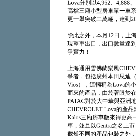
Lova分別以4,962、4,8
高檔三廂小型房車單一車
更一舉突破二萬輛，達到20
除此之外，本月12日，上海通
現整車出口，出口數量達到
爭實力！
上海通用雪佛蘭樂風CHEV
爭者，包括廣州本田思迪（HO
Vios），這輛稱為Lova的
而來的產品，由於著眼於
PATAC對於大中華與亞
CHEVROLET Lova的
Kalos三廂房車版來得更
車，並且以Gentra之名上市
截然不同的產品包裝之外