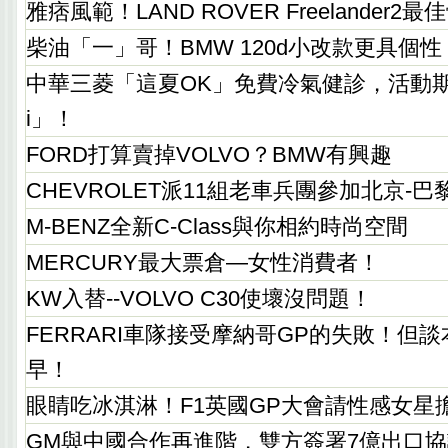
雅痞風範！LAND ROVER Freelander2最
柴油「一」哥！BMW 120d小改款更具個性！(
中華三菱「這夏OK」免費冷氣健診，活動期
i」！
FORD打算賣掉VOLVO？BMW有興趣
CHEVROLET派11組老車兵團參加北京-
M-BENZ全新C-Class與你相約時尚空間
MERCURY最大票倉—女性消費者！
KW入替--VOLVO C30使壞沒問題！
FERRARI車隊接受摩納哥GP的失敗！但
早！
眼睛吃冰淇淋！F1英國GP大會請性感女星
GM與中國合作再進階，雙方簽署7億出口協