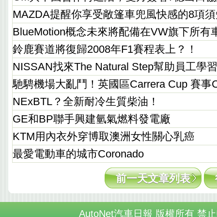
MAZDA提醒你享受敞篷車兜風快感的8項
BlueMotion概念未來將配備在VW旗下所
鈴鹿賽道將復歸2008年F1賽程表上？！
NISSAN找來The Natural Step幫助員工
馳騁機場大亂鬥！英國區Carrera Cup 賽事
NExBTL？全新耐冷生質柴油！
GE和BP聯手興建氫氣燃料發電廠
KTM用內衣外穿博取澳洲女性關心乳癌
最愛電動車的城市Coronado
前一天文章列表
AutoNet汽車日報 版權所有 禁